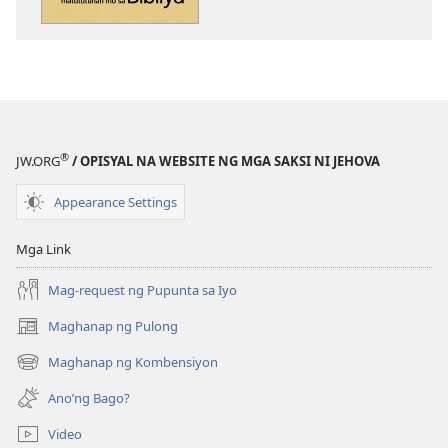
ng
ng
publikasyon
audio
Mga
Mga
Aral
Aral
na
na
Matututuhan
Matututuhan
Mo
Mo
®
JW.ORG
/ OPISYAL NA WEBSITE NG MGA SAKSI NI JEHOVA
sa
sa
Bibliya
Bibliya
Appearance Settings
Mga Link
Mag-request ng Pupunta sa Iyo
Maghanap ng Pulong
(may
bubukas
Maghanap ng Kombensiyon
(may
na
bubukas
bagong
Ano’ng Bago?
na
window)
bagong
Video
window)