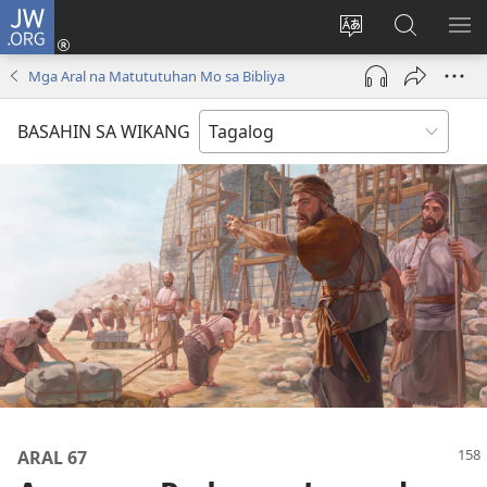
JW.ORG
Mag-
log
Baguhin
Maghana
IPA
In
ang
sa
AN
Mga Aral na Matututuhan Mo sa Bibliya
(may
wika
JW.ORG
ME
bubukas
ng
BASAHIN SA WIKANG
na
site
bagong
window)
ARAL 67