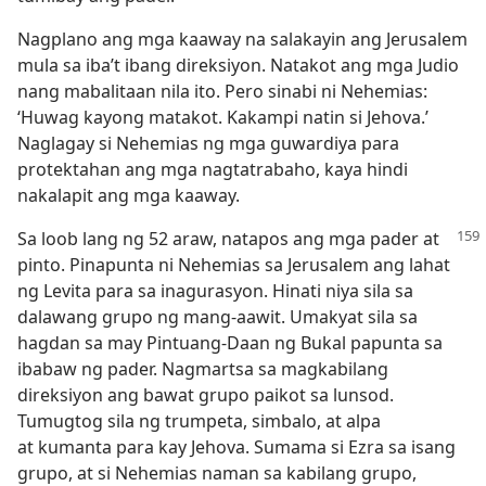
Nagplano ang mga kaaway na salakayin ang Jerusalem
mula sa iba’t ibang direksiyon. Natakot ang mga Judio
nang mabalitaan nila ito. Pero sinabi ni Nehemias:
‘Huwag kayong matakot. Kakampi natin si Jehova.’
Naglagay si Nehemias ng mga guwardiya para
protektahan ang mga nagtatrabaho, kaya hindi
nakalapit ang mga kaaway.
Sa loob lang ng 52 araw, natapos ang mga pader at
pinto. Pinapunta ni Nehemias sa Jerusalem ang lahat
ng Levita para sa inagurasyon. Hinati niya sila sa
dalawang grupo ng mang-aawit. Umakyat sila sa
hagdan sa may Pintuang-Daan ng Bukal papunta sa
ibabaw ng pader. Nagmartsa sa magkabilang
direksiyon ang bawat grupo paikot sa lunsod.
Tumugtog sila ng trumpeta, simbalo, at alpa
at kumanta para kay Jehova. Sumama si Ezra sa isang
grupo, at si Nehemias naman sa kabilang grupo,