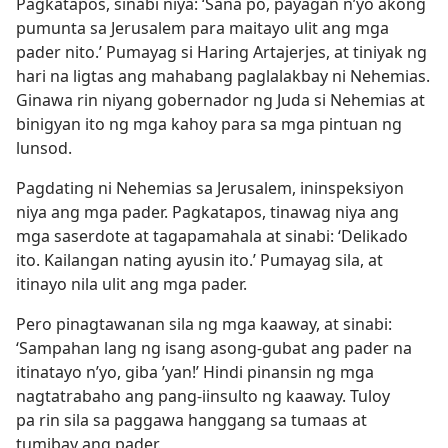
Pagkatapos, sinabi niya: ‘Sana po, payagan n’yo akong
pumunta sa Jerusalem para maitayo ulit ang mga
pader nito.’ Pumayag si Haring Artajerjes, at tiniyak ng
hari na ligtas ang mahabang paglalakbay ni Nehemias.
Ginawa rin niyang gobernador ng Juda si Nehemias at
binigyan ito ng mga kahoy para sa mga pintuan ng
lunsod.
Pagdating ni Nehemias sa Jerusalem, ininspeksiyon
niya ang mga pader. Pagkatapos, tinawag niya ang
mga saserdote at tagapamahala at sinabi: ‘Delikado
ito. Kailangan nating ayusin ito.’ Pumayag sila, at
itinayo nila ulit ang mga pader.
Pero pinagtawanan sila ng mga kaaway, at sinabi:
‘Sampahan lang ng isang asong-gubat ang pader na
itinatayo n’yo, giba ’yan!’ Hindi pinansin ng mga
nagtatrabaho ang pang-iinsulto ng kaaway. Tuloy
pa rin sila sa paggawa hanggang sa tumaas at
tumibay ang pader.