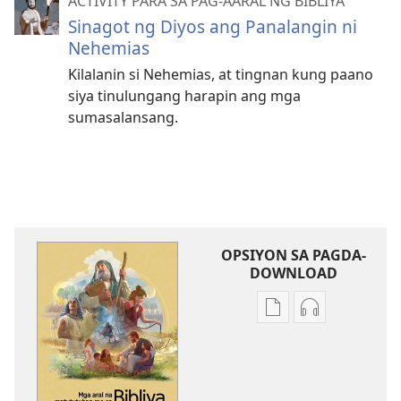
ACTIVITY PARA SA PAG-AARAL NG BIBLIYA
Sinagot ng Diyos ang Panalangin ni
Nehemias
Kilalanin si Nehemias, at tingnan kung paano
siya tinulungang harapin ang mga
sumasalansang.
OPSIYON SA PAGDA-
DOWNLOAD
Opsiyon
Opsiyon
sa
sa
pagda-
pagda-
download
download