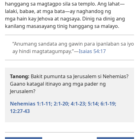
hanggang sa magtagpo sila sa templo. Ang lahat—
lalaki, babae, at mga bata—ay naghandog ng
mga hain kay Jehova at nagsaya. Dinig na dinig ang
kanilang masasayang tinig hanggang sa malayo.
“Anumang sandata ang gawin para ipanlaban sa iyo
ay hindi magtatagumpay.”​—
Isaias 54:17
Tanong:
Bakit pumunta sa Jerusalem si Nehemias?
Gaano katagal itinayo ang mga pader ng
Jerusalem?
Nehemias 1:1-11;
2:1-20;
4:1-23;
5:14;
6:1-19;
12:27-43