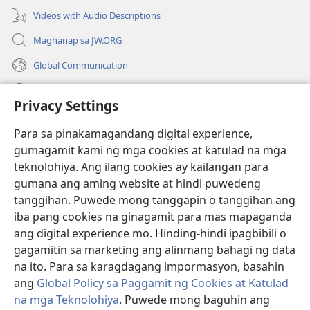
Videos with Audio Descriptions
Maghanap sa JW.ORG
Global Communication
Help
Privacy Settings
Donasyon
(may
Para sa pinakamagandang digital experience,
bubukas
gumagamit kami ng mga cookies at katulad na mga
na
Watchtower ONLINE LIBRARY™
teknolohiya. Ang ilang cookies ay kailangan para
(may
bagong
gumana ang aming website at hindi puwedeng
bubukas
window)
®
JW Hub
na
tanggihan. Puwede mong tanggapin o tanggihan ang
(may
bagong
bubukas
iba pang cookies na ginagamit para mas mapaganda
window)
®
JW Library
na
ang digital experience mo. Hinding-hindi ipagbibili o
bagong
gagamitin sa marketing ang alinmang bahagi ng data
window)
®
Watchtower Library
na ito. Para sa karagdagang impormasyon, basahin
ang
Global Policy sa Paggamit ng Cookies at Katulad
na mga Teknolohiya
. Puwede mong baguhin ang