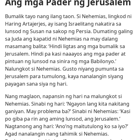
Ang mga Pader ng Jerusalem
Bumalik tayo nang ilang taon. Si Nehemias, lingkod ni
Haring Artajerjes, ay isang Israelitang nakatira sa
lunsod ng Susan na sakop ng Persia. Dumating galing
sa Juda ang kapatid ni Nehemias na may dalang
masamang balita: ‘Hindi ligtas ang mga bumalik sa
Jerusalem. Hindi pa kasi naaayos ang mga pader at
pintuan ng lunsod na sinira ng mga Babilonyo.’
Nalungkot si Nehemias. Gusto niyang pumunta sa
Jerusalem para tumulong, kaya nanalangin siyang
payagan sana siya ng hari.
Nang maglaon, napansin ng hari na malungkot si
Nehemias. Sinabi ng hari: ‘Ngayon lang kita nakitang
ganiyan. May problema ba?’ Sinabi ni Nehemias: ‘Kasi
po giba pa rin ang aming lunsod, ang Jerusalem.’
Nagtanong ang hari: ‘Ano’ng maitutulong ko sa iyo?’
Agad nanalangin nang tahimik si Nehemias.