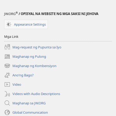
Daan,
Daan,
ang
ang
®
JW.ORG
/ OPISYAL NA WEBSITE NG MGA SAKSI NI JEHOVA
Katotohanan,
Katotohanan
ang
ang
Appearance Settings
Buhay
Buhay
Mga Link
Mag-request ng Pupunta sa Iyo
Maghanap ng Pulong
(may
bubukas
Maghanap ng Kombensiyon
(may
na
bubukas
bagong
Ano’ng Bago?
na
window)
bagong
Video
window)
Videos with Audio Descriptions
Maghanap sa JW.ORG
Global Communication