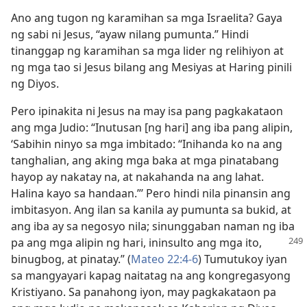
Ano ang tugon ng karamihan sa mga Israelita? Gaya
ng sabi ni Jesus, “ayaw nilang pumunta.” Hindi
tinanggap ng karamihan sa mga lider ng relihiyon at
ng mga tao si Jesus bilang ang Mesiyas at Haring pinili
ng Diyos.
Pero ipinakita ni Jesus na may isa pang pagkakataon
ang mga Judio: “Inutusan [ng hari] ang iba pang alipin,
‘Sabihin ninyo sa mga imbitado: “Inihanda ko na ang
tanghalian, ang aking mga baka at mga pinatabang
hayop ay nakatay na, at nakahanda na ang lahat.
Halina kayo sa handaan.”’ Pero hindi nila pinansin ang
imbitasyon. Ang ilan sa kanila ay pumunta sa bukid, at
ang iba ay sa negosyo nila; sinunggaban naman ng iba
pa ang
mga alipin ng hari, ininsulto ang mga ito,
binugbog, at pinatay.” (
Mateo 22:4-6
) Tumutukoy iyan
sa mangyayari kapag naitatag na ang kongregasyong
Kristiyano. Sa panahong iyon, may pagkakataon pa