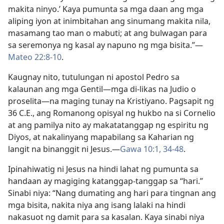
makita ninyo.’ Kaya pumunta sa mga daan ang mga
aliping iyon at inimbitahan ang sinumang makita nila,
masamang tao man o mabuti; at ang bulwagan para
sa seremonya ng kasal ay napuno ng mga bisita.”—
Mateo 22:8-10
.
Kaugnay nito, tutulungan ni apostol Pedro sa
kalaunan ang mga Gentil—mga di-likas na Judio o
proselita—na maging tunay na Kristiyano. Pagsapit ng
36 C.E., ang Romanong opisyal ng hukbo na si Cornelio
at ang pamilya nito ay makatatanggap ng espiritu ng
Diyos, at nakalinyang mapabilang sa Kaharian ng
langit na binanggit ni Jesus.—
Gawa 10:1,
34-48
.
Ipinahiwatig ni Jesus na hindi lahat ng pumunta sa
handaan ay magiging katanggap-tanggap sa “hari.”
Sinabi niya: “Nang dumating ang hari para tingnan ang
mga bisita, nakita niya ang isang lalaki na hindi
nakasuot ng damit para sa kasalan. Kaya sinabi niya