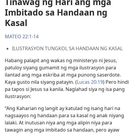
Tinawag ng Hari ang mga
Imbitado sa Handaan ng
Kasal
MATEO 22:1-14
ILUSTRASYON TUNGKOL SA HANDAAN NG KASAL
Habang palapit ang wakas ng ministeryo ni Jesus,
patuloy siyang gumamit ng mga ilustrasyon para
ilantad ang mga eskriba at mga punong saserdote.
Kaya gusto nila siyang patayin. (
Lucas 20:19
) Pero hindi
pa tapos si Jesus sa kanila. Naglahad siya ng isa pang
ilustrasyon:
“Ang Kaharian ng langit ay katulad ng isang hari na
nagsaayos ng handaan para sa kasal ng anak niyang
lalaki. At inutusan niya ang mga alipin niya para
tawagin ang mga imbitado sa handaan, pero ayaw