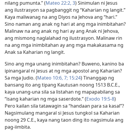
nilang pumunta.” (
Mateo 22:2, 3
) Sinimulan ni Jesus
ang ilustrasyon sa pagbanggit ng “Kaharian ng langit.”
Kaya maliwanag na ang Diyos na Jehova ang “hari.”
Sino naman ang anak ng hari at ang mga inimbitahan?
Malinaw na ang anak ng hari ay ang Anak ni Jehova,
ang mismong naglalahad ng ilustrasyon. Malinaw rin
na ang mga inimbitahan ay ang mga makakasama ng
Anak sa Kaharian ng langit.
Sino ang mga unang inimbitahan? Buweno, kanino ba
ipinangaral ni Jesus at ng mga apostol ang Kaharian?
Sa mga Judio. (
Mateo 10:6, 7;
15:24
) Tinanggap ng
bansang ito ang tipang Kautusan noong 1513 B.C.E.,
kaya unang-una sila sa listahan ng mapapabilang sa
“isang kaharian ng mga saserdote.” (
Exodo 19:5-8
)
Pero kailan sila tatawagin sa “handaan para sa kasal”?
Nagsimulang mangaral si Jesus tungkol sa Kaharian
noong 29 C.E., kaya nang taon ding ito nagsimula ang
pag-iimbita.