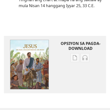
mula Nisan 14 hanggang Iyyar 25, 33 C.E.
OPSIYON SA PAGDA-
DOWNLOAD
Opsiyon
Opsiyon
sa
sa
pagda-
pagda-
download
download
ng
ng
publikasyon
audio
Jesus
Jesus
—
—
Ang
Ang