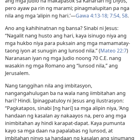
ang mga Judio na makapasok sa Kaharian ng Diyos,
pero ayaw pa rin ng marami; pinagmalupitan pa nga
nila ang mga ‘alipin ng hari.’—
Gawa 4:13-18;
7:54,
58
.
Ano ang kahihinatnan ng bansa? Sinabi ni Jesus:
“Nagalit nang husto ang hari, kaya isinugo niya ang
mga hukbo niya para puksain ang mga mamamatay-
taong iyon at sunugin ang lunsod nila.” (
Mateo 22:7
)
Naranasan iyan ng mga Judio noong 70 C.E. nang
wasakin ng mga Romano ang “lunsod nila,” ang
Jerusalem.
Nang tanggihan nila ang imbitasyon,
nangangahulugan ba na wala nang iimbitahan ang
hari? Hindi. Ipinagpatuloy ni Jesus ang ilustrasyon:
“Pagkatapos, sinabi [ng hari] sa mga alipin niya, ‘Ang
handaan ng kasalan ay nakaayos na, pero ang mga
inimbitahan ay hindi karapat-dapat. Kaya pumunta
kayo sa mga daan na papalabas ng lunsod, at
imbitahan ninyo sa handaan ng kasalan ang sinumang