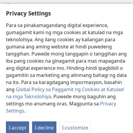
Help
Privacy Settings
Donasyon
(may
Para sa pinakamagandang digital experience,
bubukas
gumagamit kami ng mga cookies at katulad na mga
na
Watchtower ONLINE LIBRARY™
teknolohiya. Ang ilang cookies ay kailangan para
(may
bagong
gumana ang aming website at hindi puwedeng
bubukas
window)
®
JW Hub
na
tanggihan. Puwede mong tanggapin o tanggihan ang
(may
bagong
bubukas
iba pang cookies na ginagamit para mas mapaganda
window)
®
JW Library
na
ang digital experience mo. Hinding-hindi ipagbibili o
bagong
gagamitin sa marketing ang alinmang bahagi ng data
window)
®
Watchtower Library
na ito. Para sa karagdagang impormasyon, basahin
ang
Global Policy sa Paggamit ng Cookies at Katulad
na mga Teknolohiya
. Puwede mong baguhin ang
settings mo anumang oras. Magpunta sa
Privacy
Copyright
© 2026 Watch Tower Bible and Tract Society of Pennsylvania.
Settings
.
Ip
KASUNDUAN SA PAGGAMIT
|
PRIVACY POLICY
|
PRIVACY SETTINGS
a
I-accept
I-decline
I-customize
Ta