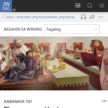
JW.ORG
Mag-
log
Baguhin
Maghana
IPA
In
ang
sa
AN
Jesus—Ang Daan, ang Katotohanan, ang Buhay
(may
wika
JW.ORG
ME
bubukas
ng
BASAHIN SA WIKANG
na
site
bagong
window)
KABANATA 107