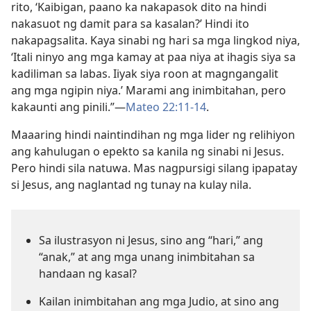
rito, ‘Kaibigan, paano ka nakapasok dito na hindi
nakasuot ng damit para sa kasalan?’ Hindi ito
nakapagsalita. Kaya sinabi ng hari sa mga lingkod niya,
‘Itali ninyo ang mga kamay at paa niya at ihagis siya sa
kadiliman sa labas. Iiyak siya roon at magngangalit
ang mga ngipin niya.’ Marami ang inimbitahan, pero
kakaunti ang pinili.”—
Mateo 22:11-14
.
Maaaring hindi naintindihan ng mga lider ng relihiyon
ang kahulugan o epekto sa kanila ng sinabi ni Jesus.
Pero hindi sila natuwa. Mas nagpursigi silang ipapatay
si Jesus, ang naglantad ng tunay na kulay nila.
Sa ilustrasyon ni Jesus, sino ang “hari,” ang
“anak,” at ang mga unang inimbitahan sa
handaan ng kasal?
Kailan inimbitahan ang mga Judio, at sino ang