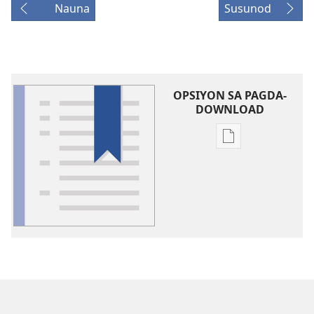
Nauna
Susunod
OPSIYON SA PAGDA-
DOWNLOAD
Opsiyon
sa
pagda-
download
ng
publikasyon
Glosari