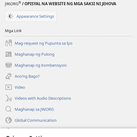
®
JW.ORG
/ OPISYAL NA WEBSITE NG MGA SAKSI NI JEHOVA
Appearance Settings
Mga Link
Mag-request ng Pupunta sa Iyo
Maghanap ng Pulong
(may
bubukas
Maghanap ng Kombensiyon
(may
na
bubukas
bagong
Ano’ng Bago?
na
window)
bagong
Video
window)
Videos with Audio Descriptions
Maghanap sa JW.ORG
Global Communication
Help