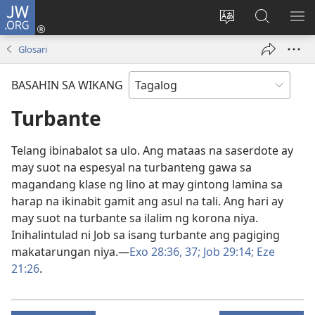
JW.ORG
Mag-
log
Baguhin
Maghana
IPA
In
ang
sa
AN
Glosari
(may
wika
JW.ORG
ME
bubukas
ng
BASAHIN SA WIKANG
na
site
bagong
Turbante
window)
Telang ibinabalot sa ulo. Ang mataas na saserdote ay
may suot na espesyal na turbanteng gawa sa
magandang klase ng lino at may gintong lamina sa
harap na ikinabit gamit ang asul na tali. Ang hari ay
may suot na turbante sa ilalim ng korona niya.
Inihalintulad ni Job sa isang turbante ang pagiging
makatarungan niya.—
Exo 28:36, 37;
Job 29:14;
Eze
21:26
.