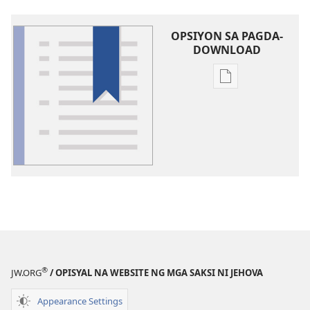
OPSIYON SA PAGDA-
DOWNLOAD
Opsiyon
sa
pagda-
download
ng
publikasyon
Glosari
®
JW.ORG
/ OPISYAL NA WEBSITE NG MGA SAKSI NI JEHOVA
Appearance Settings