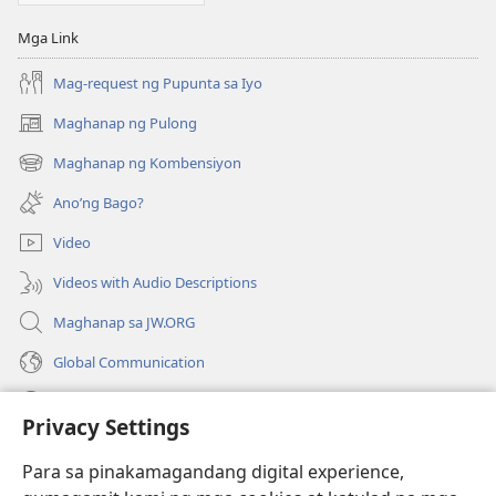
Mga Link
Mag-request ng Pupunta sa Iyo
Maghanap ng Pulong
(may
bubukas
Maghanap ng Kombensiyon
(may
na
bubukas
bagong
Ano’ng Bago?
na
window)
bagong
Video
window)
Videos with Audio Descriptions
Maghanap sa JW.ORG
Global Communication
Help
Privacy Settings
Donasyon
(may
Para sa pinakamagandang digital experience,
bubukas