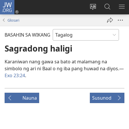
JW.ORG
Mag-
log
Baguhin
Maghana
IPA
In
ang
sa
AN
Glosari
(may
wika
JW.ORG
ME
bubukas
ng
BASAHIN SA WIKANG
na
site
bagong
Sagradong haligi
window)
Karaniwan nang gawa sa bato at malamang na
simbolo ng ari ni Baal o ng iba pang huwad na diyos.—
Exo 23:24
.
Nauna
Susunod