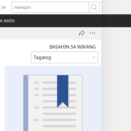
 In
Hanapin
ukas
A AMIN
ong
ow)
BASAHIN SA WIKANG