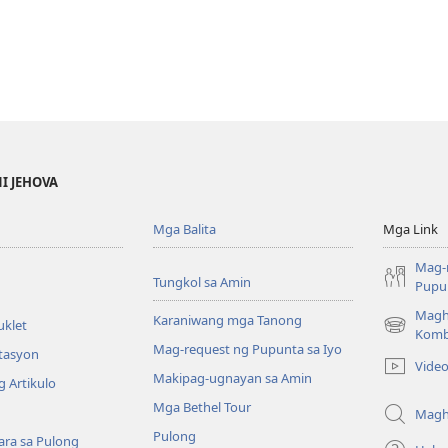
NI JEHOVA
Mga Balita
Mga Link
Mag-
Tungkol sa Amin
Pupun
Magh
Karaniwang mga Tanong
uklet
(may
Komb
Mag-request ng Pupunta sa Iyo
bubukas
itasyon
Vide
na
Makipag-ugnayan sa Amin
 Artikulo
bagong
Mga Bethel Tour
window)
Magh
Pulong
ra sa Pulong