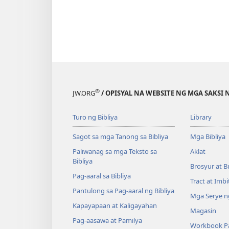
®
JW.ORG
/ OPISYAL NA WEBSITE NG MGA SAKSI 
Turo ng Bibliya
Library
Sagot sa mga Tanong sa Bibliya
Mga Bibliya
Paliwanag sa mga Teksto sa
Aklat
Bibliya
Brosyur at B
Pag-aaral sa Bibliya
Tract at Imb
Pantulong sa Pag-aaral ng Bibliya
Mga Serye ng
Kapayapaan at Kaligayahan
Magasin
Pag-aasawa at Pamilya
Workbook Pa