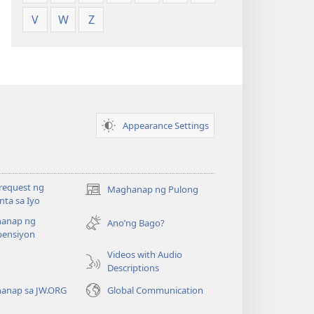
V
W
Z
Appearance Settings
request ng
Maghanap ng Pulong
(may
ta sa Iyo
bubukas
anap ng
na
Ano’ng Bago?
ensiyon
bagong
window)
Videos with Audio
o
Descriptions
anap sa JW.ORG
Global Communication