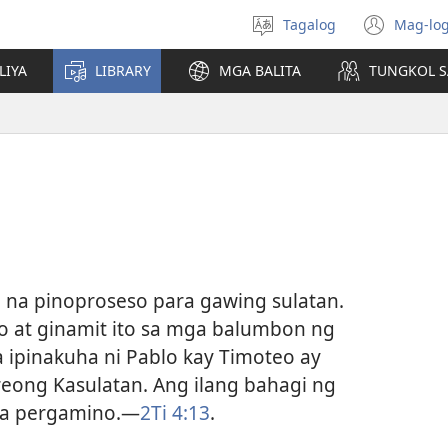
Tagalog
Mag-log
Pumili
(may
ng
bub
LIYA
LIBRARY
MGA BALITA
TUNGKOL S
wika
na
bag
wind
a na pinoproseso para gawing sulatan.
ro at ginamit ito sa mga balumbon ng
 ipinakuha ni Pablo kay Timoteo ay
eong Kasulatan. Ang ilang bahagi ng
 sa pergamino.—
2Ti 4:13
.