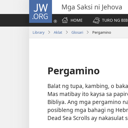
JW.ORG
Mga Saksi ni Jehova
HOME
TURO NG BIB
Library
Aklat
Glosari
Pergamino
Pergamino
Balat ng tupa, kambing, o bak
Mas matibay ito kaysa sa papi
Bibliya. Ang mga pergamino na
posibleng mga bahagi ng Hebr
Dead Sea Scrolls ay nakasulat