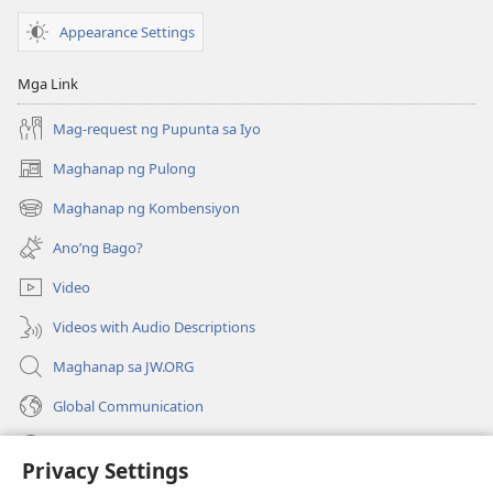
Appearance Settings
Mga Link
Mag-request ng Pupunta sa Iyo
Maghanap ng Pulong
(may
bubukas
Maghanap ng Kombensiyon
(may
na
bubukas
bagong
Ano’ng Bago?
na
window)
bagong
Video
window)
Videos with Audio Descriptions
Maghanap sa JW.ORG
Global Communication
Help
Privacy Settings