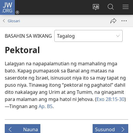
JW.ORG
Mag-
log
Baguhin
Maghana
IPA
In
ang
sa
AN
Glosari
(may
wika
JW.ORG
ME
bubukas
ng
BASAHIN SA WIKANG
na
site
bagong
Pektoral
window)
Lalagyan na napapalamutian ng mamahaling mga
bato. Kapag pumapasok sa Banal ang mataas na
saserdote ng Israel, isinusuot niya ito sa may tapat ng
puso niya. Tinawag itong “pektoral ng paghatol” dahil
dito nakalagay ang Urim at ang Tumim, na ginagamit
para malaman ang mga hatol ni Jehova. (
Exo 28:15-30
)
—Tingnan ang
Ap. B5
.
Nauna
Susunod