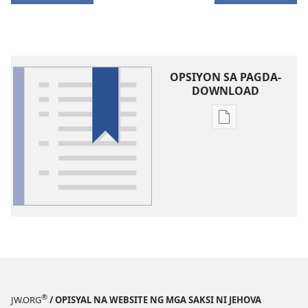
OPSIYON SA PAGDA-
DOWNLOAD
Opsiyon
sa
pagda-
download
ng
publikasyon
Glosari
®
JW.ORG
/ OPISYAL NA WEBSITE NG MGA SAKSI NI JEHOVA