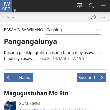
JW.ORG
Mag-
log
Baguhin
Maghana
IPA
In
ang
sa
AN
Glosari
(may
wika
JW.ORG
ME
bubukas
ng
BASAHIN SA WIKANG
na
site
bagong
Pangangalunya
window)
Kusang pakikipagtalik ng isang taong may asawa sa
hindi niya asawa.—
Exo 20:14;
Mat 5:27;
19:9
.
Nauna
Susunod
Magugustuhan Mo Rin
GUMISING!