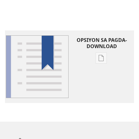
OPSIYON SA PAGDA-
DOWNLOAD
Opsiyon
sa
pagda-
download
ng
publikasyon
Glosari