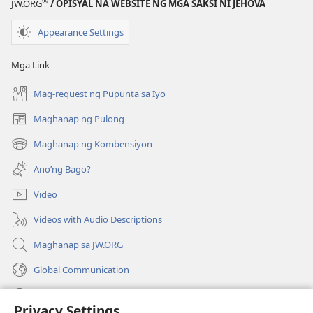
®
JW.ORG
/ OPISYAL NA WEBSITE NG MGA SAKSI NI JEHOVA
Appearance Settings
Mga Link
Mag-request ng Pupunta sa Iyo
Maghanap ng Pulong
(may
bubukas
Maghanap ng Kombensiyon
(may
na
bubukas
bagong
Ano’ng Bago?
na
window)
bagong
Video
window)
Videos with Audio Descriptions
Maghanap sa JW.ORG
Global Communication
Help
Privacy Settings