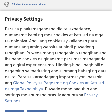
Global Communication
Help
Privacy Settings
Donasyon
(may
Para sa pinakamagandang digital experience,
bubukas
gumagamit kami ng mga cookies at katulad na mga
na
Watchtower ONLINE LIBRARY™
teknolohiya. Ang ilang cookies ay kailangan para
(may
bagong
gumana ang aming website at hindi puwedeng
bubukas
window)
®
JW Hub
na
tanggihan. Puwede mong tanggapin o tanggihan ang
(may
bagong
bubukas
iba pang cookies na ginagamit para mas mapaganda
window)
®
JW Library
na
ang digital experience mo. Hinding-hindi ipagbibili o
bagong
gagamitin sa marketing ang alinmang bahagi ng data
window)
®
Watchtower Library
na ito. Para sa karagdagang impormasyon, basahin
ang
Global Policy sa Paggamit ng Cookies at Katulad
na mga Teknolohiya
. Puwede mong baguhin ang
settings mo anumang oras. Magpunta sa
Privacy
Copyright
© 2026 Watch Tower Bible and Tract Society of Pennsylvania.
Settings
.
Ip
KASUNDUAN SA PAGGAMIT
|
PRIVACY POLICY
|
PRIVACY SETTINGS
a