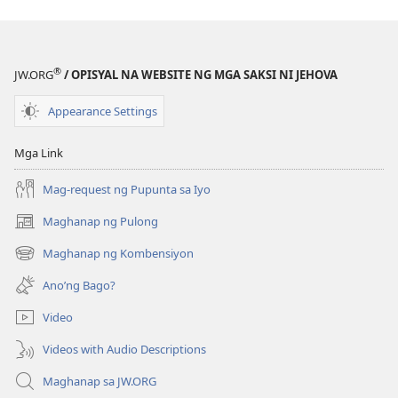
®
JW.ORG
/ OPISYAL NA WEBSITE NG MGA SAKSI NI JEHOVA
Appearance Settings
Mga Link
Mag-request ng Pupunta sa Iyo
Maghanap ng Pulong
(may
bubukas
Maghanap ng Kombensiyon
(may
na
bubukas
bagong
Ano’ng Bago?
na
window)
bagong
Video
window)
Videos with Audio Descriptions
Maghanap sa JW.ORG