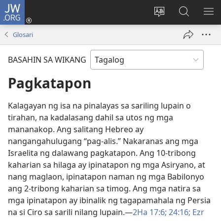
JW.ORG
Mag-
log
Baguhin
Maghana
IPA
In
ang
sa
AN
Glosari
(may
wika
JW.ORG
ME
bubukas
ng
BASAHIN SA WIKANG
na
site
bagong
Pagkatapon
window)
Kalagayan ng isa na pinalayas sa sariling lupain o
tirahan, na kadalasang dahil sa utos ng mga
mananakop. Ang salitang Hebreo ay
nangangahulugang “pag-alis.” Nakaranas ang mga
Israelita ng dalawang pagkatapon. Ang 10-tribong
kaharian sa hilaga ay ipinatapon ng mga Asiryano, at
nang maglaon, ipinatapon naman ng mga Babilonyo
ang 2-tribong kaharian sa timog. Ang mga natira sa
mga ipinatapon ay ibinalik ng tagapamahala ng Persia
na si Ciro sa sarili nilang lupain.—
2Ha 17:6;
24:16;
Ezr