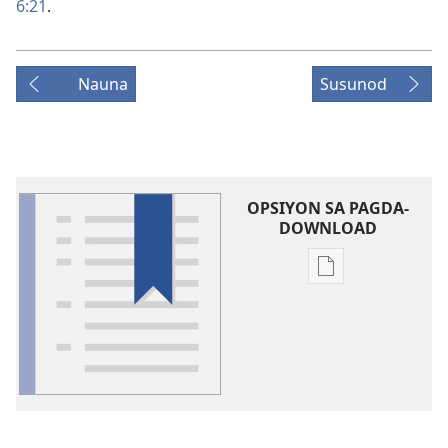
6:21
.
Nauna
Susunod
OPSIYON SA PAGDA-
DOWNLOAD
Opsiyon
sa
pagda-
download
ng
publikasyon
Glosari