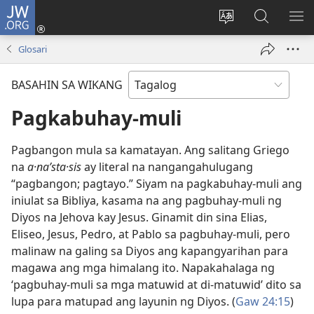
JW.ORG
Mag-
log
Baguhin
Maghana
IPA
In
ang
sa
AN
Glosari
(may
wika
JW.ORG
ME
bubukas
ng
BASAHIN SA WIKANG
na
site
bagong
Pagkabuhay-muli
window)
Pagbangon mula sa kamatayan. Ang salitang Griego
na
a·naʹsta·sis
ay literal na nangangahulugang
“pagbangon; pagtayo.” Siyam na pagkabuhay-muli ang
iniulat sa Bibliya, kasama na ang pagbuhay-muli ng
Diyos na Jehova kay Jesus. Ginamit din sina Elias,
Eliseo, Jesus, Pedro, at Pablo sa pagbuhay-muli, pero
malinaw na galing sa Diyos ang kapangyarihan para
magawa ang mga himalang ito. Napakahalaga ng
‘pagbuhay-muli sa mga matuwid at di-matuwid’ dito sa
lupa para matupad ang layunin ng Diyos. (
Gaw 24:15
)