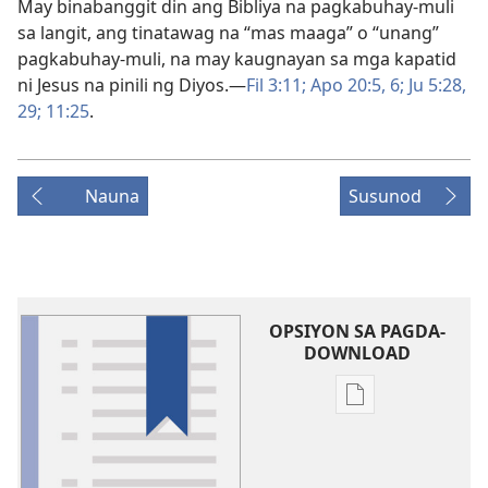
May binabanggit din ang Bibliya na pagkabuhay-muli
sa langit, ang tinatawag na “mas maaga” o “unang”
pagkabuhay-muli, na may kaugnayan sa mga kapatid
ni Jesus na pinili ng Diyos.—
Fil 3:11;
Apo 20:5, 6;
Ju 5:28,
29;
11:25
.
Nauna
Susunod
OPSIYON SA PAGDA-
DOWNLOAD
Opsiyon
sa
pagda-
download