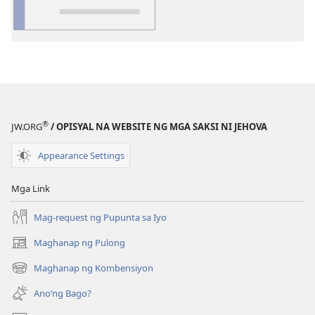
ng
publikasyon
Glosari
®
JW.ORG
/ OPISYAL NA WEBSITE NG MGA SAKSI NI JEHOVA
Appearance Settings
Mga Link
Mag-request ng Pupunta sa Iyo
Maghanap ng Pulong
(may
bubukas
Maghanap ng Kombensiyon
(may
na
bubukas
bagong
Ano’ng Bago?
na
window)
bagong