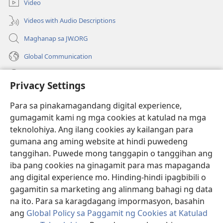
Video
window)
Videos with Audio Descriptions
Maghanap sa JW.ORG
Global Communication
Help
Privacy Settings
Donasyon
(may
Para sa pinakamagandang digital experience,
bubukas
gumagamit kami ng mga cookies at katulad na mga
na
Watchtower ONLINE LIBRARY™
teknolohiya. Ang ilang cookies ay kailangan para
(may
bagong
gumana ang aming website at hindi puwedeng
bubukas
window)
®
JW Hub
na
tanggihan. Puwede mong tanggapin o tanggihan ang
(may
bagong
bubukas
iba pang cookies na ginagamit para mas mapaganda
window)
®
JW Library
na
ang digital experience mo. Hinding-hindi ipagbibili o
bagong
gagamitin sa marketing ang alinmang bahagi ng data
window)
®
Watchtower Library
na ito. Para sa karagdagang impormasyon, basahin
ang
Global Policy sa Paggamit ng Cookies at Katulad