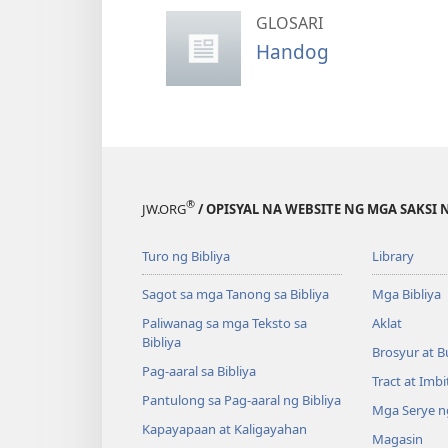
GLOSARI
Handog
®
JW.ORG
/ OPISYAL NA WEBSITE NG MGA SAKSI 
Turo ng Bibliya
Library
Sagot sa mga Tanong sa Bibliya
Mga Bibliya
Paliwanag sa mga Teksto sa
Aklat
Bibliya
Brosyur at B
Pag-aaral sa Bibliya
Tract at Imb
Pantulong sa Pag-aaral ng Bibliya
Mga Serye ng
Kapayapaan at Kaligayahan
Magasin