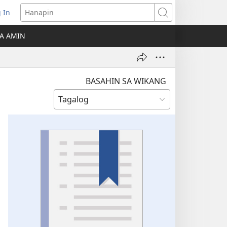
 In
Hanapin
ukas
A AMIN
ong
ow)
BASAHIN SA WIKANG