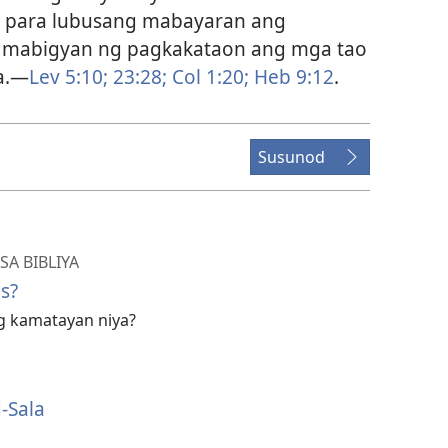
an para lubusang mabayaran ang
t mabigyan ng pagkakataon ang mga tao
a.—
Lev 5:10;
23:28;
Col 1:20;
Heb 9:12
.
Susunod
A BIBLIYA
s?
g kamatayan niya?
-Sala