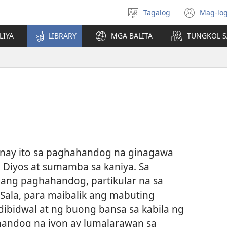
Tagalog
Mag-log
Pumili
(may
ng
bub
LIYA
LIBRARY
MGA BALITA
TUNGKOL S
wika
na
bag
wind
gnay ito sa paghahandog na ginagawa
 Diyos at sumamba sa kaniya. Sa
ang paghahandog, partikular na sa
ala, para maibalik ang mabuting
ibidwal at ng buong bansa sa kabila ng
handog na iyon ay lumalarawan sa