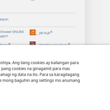
asyon
chtower ONLINE
®
JW Hub
(may
RARY™
bubukas
®
®
na
ibrary
Watchtower Library
bagong
window)
hiya. Ang ilang cookies ay kailangan para
 pang cookies na ginagamit para mas
bahagi ng data na ito. Para sa karagdagang
e mong baguhin ang settings mo anumang
ACY POLICY
|
PRIVACY SETTINGS