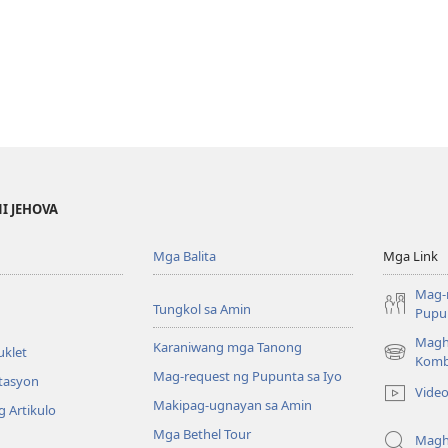
NI JEHOVA
Mga Balita
Mga Link
Mag-
Tungkol sa Amin
Pupun
Magh
Karaniwang mga Tanong
uklet
(may
Komb
Mag-request ng Pupunta sa Iyo
bubukas
itasyon
Vide
na
Makipag-ugnayan sa Amin
 Artikulo
bagong
Mga Bethel Tour
window)
Magh