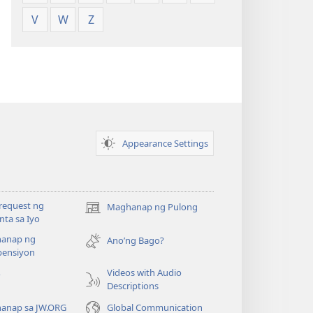
V
W
Z
Appearance Settings
request ng
Maghanap ng Pulong
(may
ta sa Iyo
bubukas
anap ng
na
Ano’ng Bago?
ensiyon
bagong
window)
Videos with Audio
o
Descriptions
anap sa JW.ORG
Global Communication