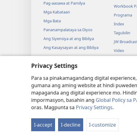
Pag-aasawa at Pamilya
Workbook Pa
Mga Kabataan
Programa
Mga Bata
Index
Pananampalataya sa Diyos
Tagubilin
Ang Siyensiya at ang Bibliya
JW Broadcas
Ang Kasaysayan at ang Bibliya
Video
Musika
Privacy Settings
Audio Dram
Pagbabasa n
Para sa pinakamagandang digital experience,
Drama
gumana ang aming website at hindi puweden
mapaganda ang digital experience mo. Hindin
impormasyon, basahin ang
Global Policy sa 
oras. Magpunta sa
Privacy Settings
.
Copyright
© 2026 Watch Tower Bibl
I-accept
I-decline
I-customize