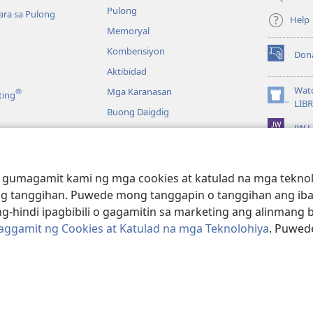
Pulong
ra sa Pulong
Help
Memoryal
Kombensiyon
Don
(may
Aktibidad
bubukas
na
Wat
Mga Karanasan
®
ting
bagong
(may
LIB
Buong Daigdig
window)
bubukas
JW L
na
bagong
a
window)
g Bibliya—Audio
 gumagamit kami ng mga cookies at katulad na mga teknolo
g tanggihan. Puwede mong tanggapin o tanggihan ang iba
g-hindi ipagbibili o gagamitin sa marketing ang alinmang 
Paggamit ng Cookies at Katulad na mga Teknolohiya
. Puwed
e and Tract Society of Pennsylvania.
KASUNDUAN SA PAGGAMIT
|
PRIV