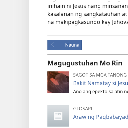
inihain ni Jesus nang minsan
kasalanan ng sangkatauhan a
na makipagkasundo kay Jehov
Nauna
Magugustuhan Mo Rin
SAGOT SA MGA TANONG S
Bakit Namatay si Jesu
Ano ang epekto sa atin n
GLOSARI
Araw ng Pagbabayad