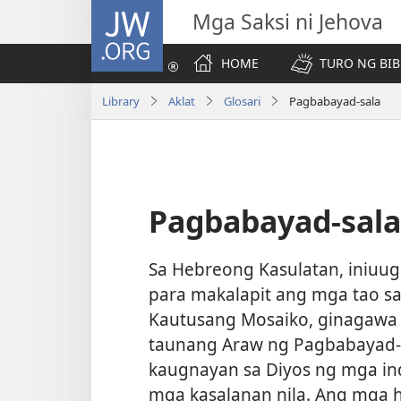
JW.ORG
Mga Saksi ni Jehova
HOME
TURO NG BIB
Library
Aklat
Glosari
Pagbabayad-sala
Pagbabayad-sala
Sa Hebreong Kasulatan, iniuu
para makalapit ang mga tao sa
Kautusang Mosaiko, ginagawa 
taunang Araw ng Pagbabayad-S
kaugnayan sa Diyos ng mga ind
mga kasalanan nila. Ang mga 