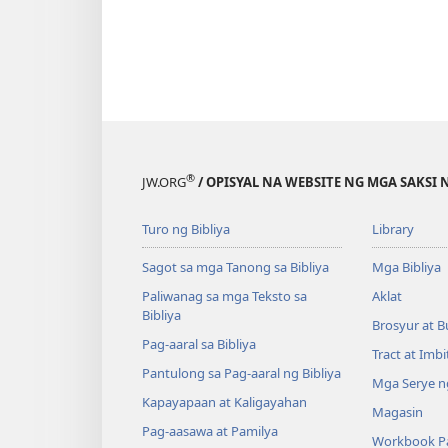
®
JW.ORG
/ OPISYAL NA WEBSITE NG MGA SAKSI 
Turo ng Bibliya
Library
Sagot sa mga Tanong sa Bibliya
Mga Bibliya
Paliwanag sa mga Teksto sa
Aklat
Bibliya
Brosyur at B
Pag-aaral sa Bibliya
Tract at Imb
Pantulong sa Pag-aaral ng Bibliya
Mga Serye ng
Kapayapaan at Kaligayahan
Magasin
Pag-aasawa at Pamilya
Workbook Pa