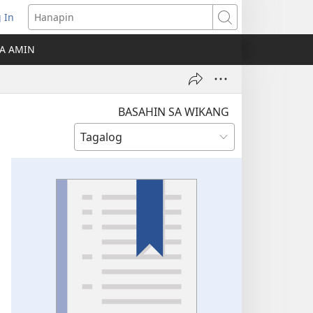
 In
Hanapin
ukas
A AMIN
ong
ow)
BASAHIN SA WIKANG