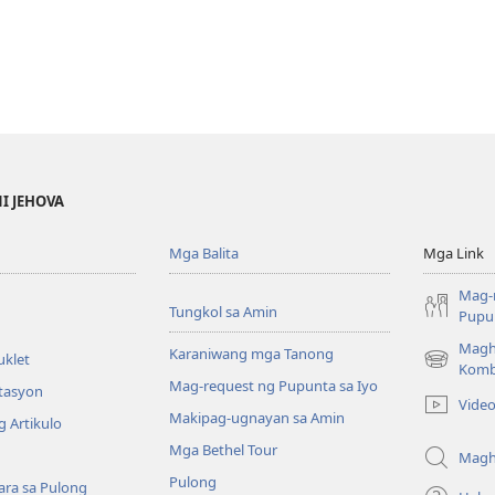
NI JEHOVA
Mga Balita
Mga Link
Mag-
Tungkol sa Amin
Pupun
Magh
Karaniwang mga Tanong
uklet
(may
Komb
Mag-request ng Pupunta sa Iyo
bubukas
itasyon
Vide
na
Makipag-ugnayan sa Amin
 Artikulo
bagong
Mga Bethel Tour
window)
Magh
Pulong
ra sa Pulong