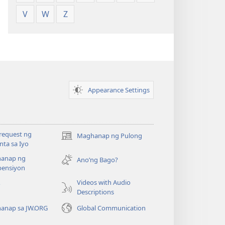
V
W
Z
Appearance Settings
request ng
Maghanap ng Pulong
(may
ta sa Iyo
bubukas
anap ng
na
Ano’ng Bago?
ensiyon
bagong
window)
Videos with Audio
o
Descriptions
anap sa JW.ORG
Global Communication