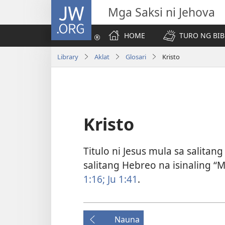
JW.ORG
Mga Saksi ni Jehova
HOME
TURO NG BIB
Library
Aklat
Glosari
Kristo
Kristo
Titulo ni Jesus mula sa salitan
salitang Hebreo na isinaling “M
1:16;
Ju 1:41
.
Nauna