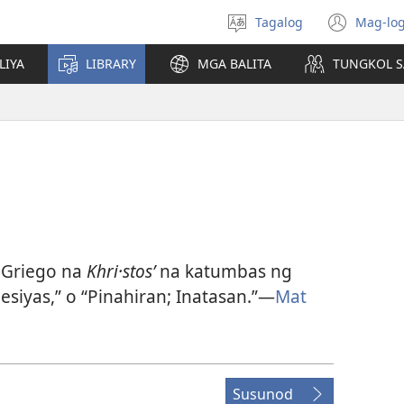
Tagalog
Mag-log
Pumili
(may
ng
bub
LIYA
LIBRARY
MGA BALITA
TUNGKOL S
wika
na
bag
wind
g Griego na
Khri·stosʹ
na katumbas ng
esiyas,” o “Pinahiran; Inatasan.”—
Mat
Susunod