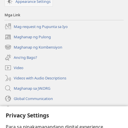
Appearance Settings
Mga Link
Mag-request ng Pupunta sa Iyo
Maghanap ng Pulong
(may
bubukas
Maghanap ng Kombensiyon
(may
na
bubukas
bagong
Ano’ng Bago?
na
window)
bagong
Video
window)
Videos with Audio Descriptions
Maghanap sa JW.ORG
Global Communication
Help
Privacy Settings
Donasyon
(may
Para sa pinakamagandang digital experience,