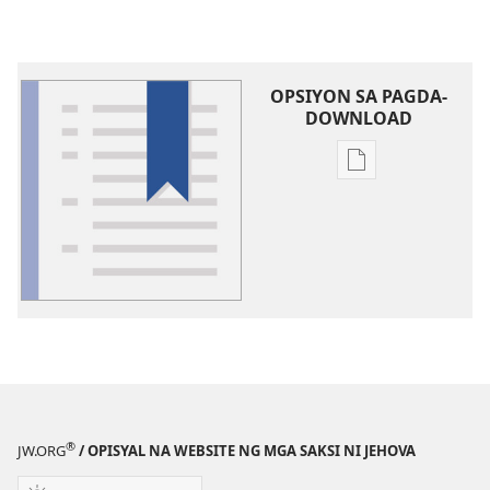
OPSIYON SA PAGDA-
DOWNLOAD
Opsiyon
sa
pagda-
download
ng
publikasyon
Glosari
®
JW.ORG
/ OPISYAL NA WEBSITE NG MGA SAKSI NI JEHOVA