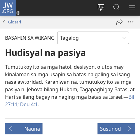
JW.ORG
Mag-
log
Baguhin
Maghana
IPA
In
ang
sa
AN
Glosari
(may
wika
JW.ORG
ME
bubukas
ng
BASAHIN SA WIKANG
na
site
bagong
Hudisyal na pasiya
window)
Tumutukoy ito sa mga hatol, desisyon, o utos may
kinalaman sa mga usapin sa batas na galing sa isang
nasa awtoridad. Karaniwan na, tumutukoy ito sa mga
pasiya ni Jehova bilang Hukom, Tagapagbigay-Batas, at
Hari sa ilang bagay na naging mga batas sa Israel.—
Bil
27:11;
Deu 4:1
.
Nauna
Susunod