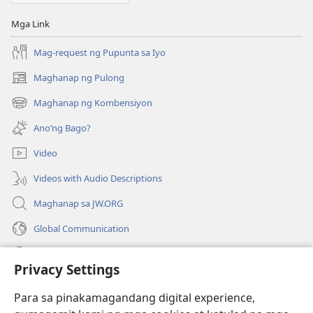
Mga Link
Mag-request ng Pupunta sa Iyo
Maghanap ng Pulong
(may
bubukas
Maghanap ng Kombensiyon
(may
na
bubukas
bagong
Ano’ng Bago?
na
window)
bagong
Video
window)
Videos with Audio Descriptions
Maghanap sa JW.ORG
Global Communication
Help
Privacy Settings
Donasyon
(may
Para sa pinakamagandang digital experience,
bubukas