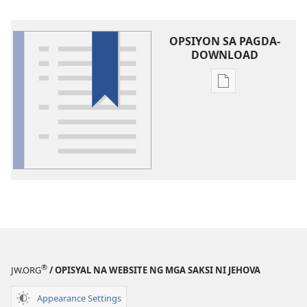
OPSIYON SA PAGDA-
DOWNLOAD
Opsiyon
sa
pagda-
download
ng
publikasyon
Glosari
®
JW.ORG
/ OPISYAL NA WEBSITE NG MGA SAKSI NI JEHOVA
Appearance Settings