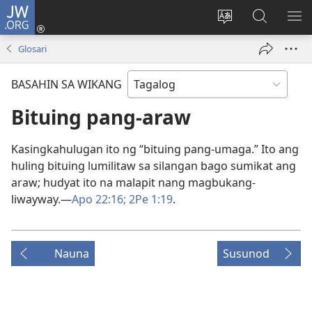
JW.ORG
Mag-
log
Baguhin
Maghana
IPA
In
ang
sa
AN
Glosari
(may
wika
JW.ORG
ME
bubukas
ng
BASAHIN SA WIKANG
na
site
bagong
Bituing pang-araw
window)
Kasingkahulugan ito ng “bituing pang-umaga.” Ito ang
huling bituing lumilitaw sa silangan bago sumikat ang
araw; hudyat ito na malapit nang magbukang-
liwayway.—
Apo 22:16;
2Pe 1:19
.
Nauna
Susunod