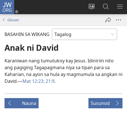
JW.ORG
Mag-
log
Baguhin
Maghana
IPA
In
ang
sa
AN
Glosari
(may
wika
JW.ORG
ME
bubukas
ng
BASAHIN SA WIKANG
na
site
bagong
Anak ni David
window)
Karaniwan nang tumutukoy kay Jesus. Idiniriin nito
ang pagiging Tagapagmana niya sa tipan para sa
Kaharian, na ayon sa hula ay magmumula sa angkan ni
David.—
Mat 12:23;
21:9
.
Nauna
Susunod