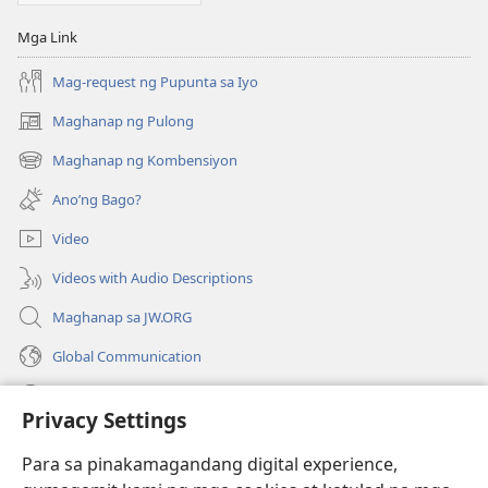
Mga Link
Mag-request ng Pupunta sa Iyo
Maghanap ng Pulong
(may
bubukas
Maghanap ng Kombensiyon
(may
na
bubukas
bagong
Ano’ng Bago?
na
window)
bagong
Video
window)
Videos with Audio Descriptions
Maghanap sa JW.ORG
Global Communication
Help
Privacy Settings
Donasyon
(may
Para sa pinakamagandang digital experience,
bubukas