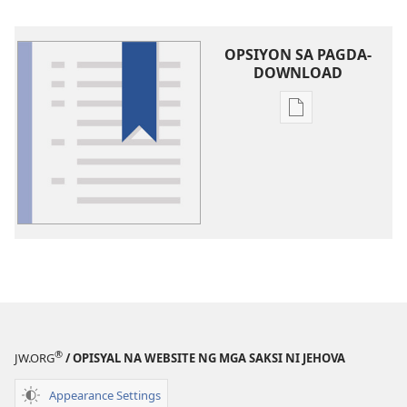
OPSIYON SA PAGDA-
DOWNLOAD
Opsiyon
sa
pagda-
download
ng
publikasyon
Glosari
®
JW.ORG
/ OPISYAL NA WEBSITE NG MGA SAKSI NI JEHOVA
Appearance Settings