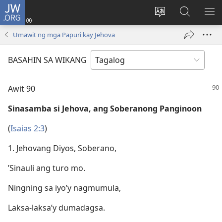
JW.ORG
Mag-
log
Baguhin
Maghana
IPA
In
ang
sa
AN
Umawit ng mga Papuri kay Jehova
(may
wika
JW.ORG
ME
bubukas
ng
BASAHIN SA WIKANG
na
site
bagong
Awit 90
window)
Sinasamba si Jehova, ang Soberanong Panginoon
(
Isaias 2:3
)
1. Jehovang Diyos, Soberano,
’Sinauli ang turo mo.
Ningning sa iyo’y nagmumula,
Laksa-laksa’y dumadagsa.