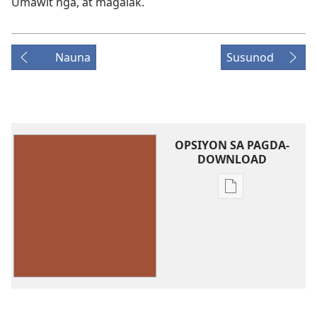
Umawit nga, at magalak.
Nauna
Susunod
OPSIYON SA PAGDA-
DOWNLOAD
Opsiyon
sa
pagda-
download
ng
publikasyon
Umawit
ng