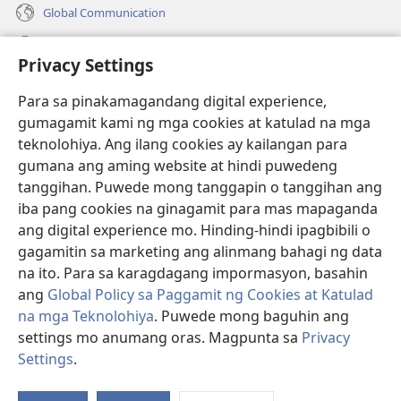
Global Communication
Help
Privacy Settings
Donasyon
(may
Para sa pinakamagandang digital experience,
bubukas
gumagamit kami ng mga cookies at katulad na mga
na
Watchtower ONLINE LIBRARY™
teknolohiya. Ang ilang cookies ay kailangan para
(may
bagong
gumana ang aming website at hindi puwedeng
bubukas
window)
®
JW Hub
na
tanggihan. Puwede mong tanggapin o tanggihan ang
(may
bagong
bubukas
iba pang cookies na ginagamit para mas mapaganda
window)
®
JW Library
na
ang digital experience mo. Hinding-hindi ipagbibili o
bagong
gagamitin sa marketing ang alinmang bahagi ng data
window)
®
Watchtower Library
na ito. Para sa karagdagang impormasyon, basahin
ang
Global Policy sa Paggamit ng Cookies at Katulad
na mga Teknolohiya
. Puwede mong baguhin ang
settings mo anumang oras. Magpunta sa
Privacy
Copyright
© 2026 Watch Tower Bible and Tract Society of Pennsylvania.
Settings
.
Ip
KASUNDUAN SA PAGGAMIT
|
PRIVACY POLICY
|
PRIVACY SETTINGS
a