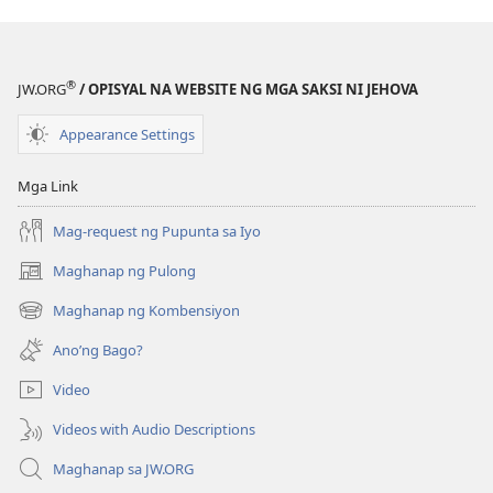
mga
Papuri
kay
®
JW.ORG
/ OPISYAL NA WEBSITE NG MGA SAKSI NI JEHOVA
Jehova
Appearance Settings
Mga Link
Mag-request ng Pupunta sa Iyo
Maghanap ng Pulong
(may
bubukas
Maghanap ng Kombensiyon
(may
na
bubukas
bagong
Ano’ng Bago?
na
window)
bagong
Video
window)
Videos with Audio Descriptions
Maghanap sa JW.ORG