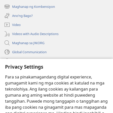
bubukas
Maghanap ng Kombensiyon
(may
na
bubukas
bagong
Ano’ng Bago?
na
window)
bagong
Video
window)
Videos with Audio Descriptions
Maghanap sa JW.ORG
Global Communication
Help
Privacy Settings
Donasyon
(may
Para sa pinakamagandang digital experience,
bubukas
gumagamit kami ng mga cookies at katulad na mga
na
Watchtower ONLINE LIBRARY™
teknolohiya. Ang ilang cookies ay kailangan para
(may
bagong
gumana ang aming website at hindi puwedeng
bubukas
window)
®
JW Hub
na
tanggihan. Puwede mong tanggapin o tanggihan ang
(may
bagong
bubukas
iba pang cookies na ginagamit para mas mapaganda
window)
®
JW Library
na