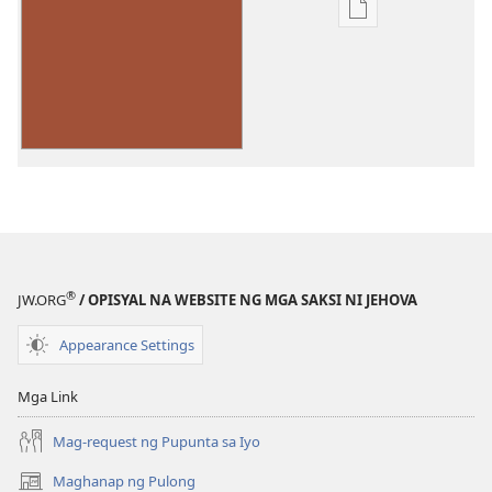
Opsiyon
sa
pagda-
download
ng
publikasyon
Umawit
ng
mga
Papuri
kay
®
JW.ORG
/ OPISYAL NA WEBSITE NG MGA SAKSI NI JEHOVA
Jehova
Appearance Settings
Mga Link
Mag-request ng Pupunta sa Iyo
Maghanap ng Pulong
(may