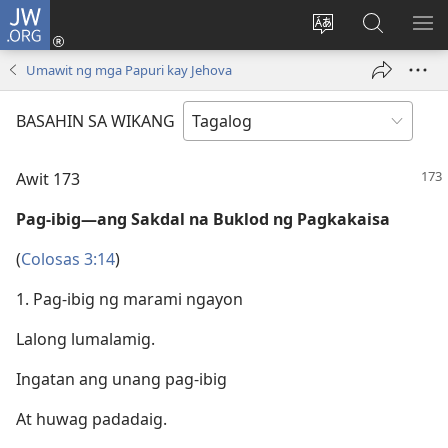
JW.ORG
Mag-
log
Baguhin
Maghana
IPA
In
ang
sa
AN
Umawit ng mga Papuri kay Jehova
(may
wika
JW.ORG
ME
bubukas
ng
BASAHIN SA WIKANG
na
site
bagong
Awit 173
window)
Pag-ibig—ang Sakdal na Buklod ng Pagkakaisa
(
Colosas 3:14
)
1. Pag-ibig ng marami ngayon
Lalong lumalamig.
Ingatan ang unang pag-ibig
At huwag padadaig.