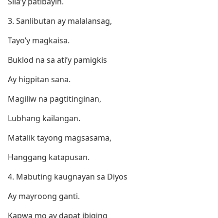
Sila’y patibayin.
3. Sanlibutan ay malalansag,
Tayo’y magkaisa.
Buklod na sa ati’y pamigkis
Ay higpitan sana.
Magiliw na pagtitinginan,
Lubhang kailangan.
Matalik tayong magsasama,
Hanggang katapusan.
4. Mabuting kaugnayan sa Diyos
Ay mayroong ganti.
Kapwa mo ay dapat ibiging