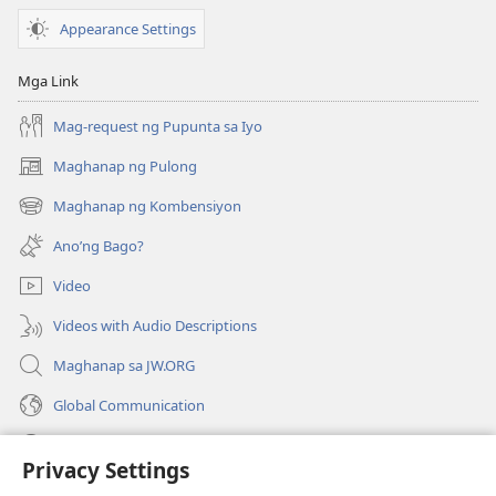
Appearance Settings
Mga Link
Mag-request ng Pupunta sa Iyo
Maghanap ng Pulong
(may
bubukas
Maghanap ng Kombensiyon
(may
na
bubukas
bagong
Ano’ng Bago?
na
window)
bagong
Video
window)
Videos with Audio Descriptions
Maghanap sa JW.ORG
Global Communication
Help
Privacy Settings