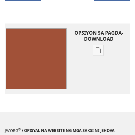
OPSIYON SA PAGDA-
DOWNLOAD
Opsiyon
sa
pagda-
download
ng
publikasyon
Umawit
ng
mga
Papuri
kay
®
JW.ORG
/ OPISYAL NA WEBSITE NG MGA SAKSI NI JEHOVA
Jehova