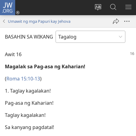
JW.ORG
Mag-
log
Baguhin
Maghana
IPA
In
ang
sa
AN
Umawit ng mga Papuri kay Jehova
(may
wika
JW.ORG
ME
bubukas
ng
BASAHIN SA WIKANG
na
site
bagong
Awit 16
window)
Magalak sa Pag-asa ng Kaharian!
(
Roma 15:10-13
)
1. Taglay kagalakan!
Pag-asa ng Kaharian!
Taglay kagalakan!
Sa kanyang pagdatal!