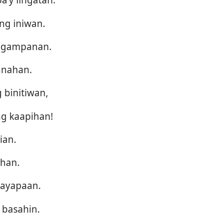
ng iniwan.
’y gampanan.
anahan.
 binitiwan,
g kaapihan!
ian.
ihan.
payapaan.
y basahin.