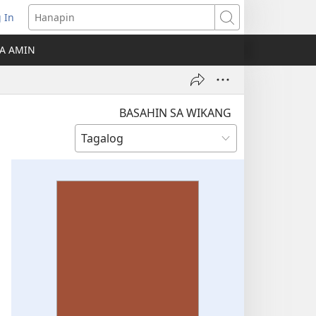
 In
Hanapin
ukas
A AMIN
ong
ow)
BASAHIN SA WIKANG