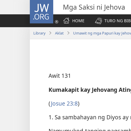
JW.ORG
Mga Saksi ni Jehova
HOME
TURO NG BIB
Library
Aklat
Umawit ng mga Papuri kay Jeho
Awit 131
Kumakapit kay Jehovang Atin
(
Josue 23:8
)
1. Sa sambahayan ng Diyos ay 
Namumukod-tanging pagsamba’