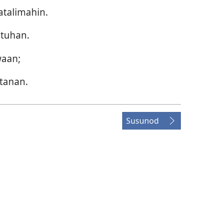
atalimahin.
utuhan.
waan;
 tanan.
Susunod