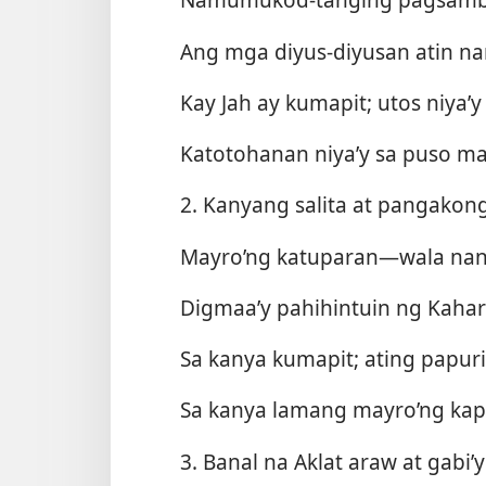
Ang mga diyus-diyusan atin na
Kay Jah ay kumapit; utos niya
Katotohanan niya’y sa puso m
2. Kanyang salita at pangakong
Mayro’ng katuparan—wala nan
Digmaa’y pahihintuin ng Kahar
Sa kanya kumapit; ating papur
Sa kanya lamang mayro’ng ka
3. Banal na Aklat araw at gabi’