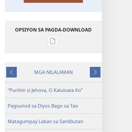
OPSIYON SA PAGDA-DOWNLOAD
Opsiyon
sa
pagda-
download
MGA NILALAMAN
ng
Nauna
Susunod
publikasyon
Umawit
“Purihin si Jehova, O Kaluluwa Ko”
ng
mga
Pagsunod sa Diyos Bago sa Tao
Papuri
kay
Matagumpay Laban sa Sanlibutan
Jehova