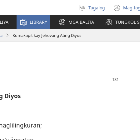
Tagalog
Mag-log
Pumili
(may
ng
bub
LIYA
LIBRARY
MGA BALITA
TUNGKOL S
wika
na
bag
va
Kumakapit kay Jehovang Ating Diyos
wind
g Diyos
naglilingkuran;
y iingatan.