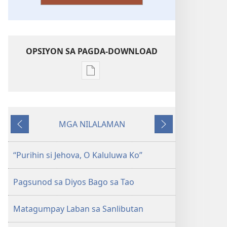
OPSIYON SA PAGDA-DOWNLOAD
Opsiyon
sa
pagda-
download
MGA NILALAMAN
ng
Nauna
Susunod
publikasyon
Umawit
“Purihin si Jehova, O Kaluluwa Ko”
ng
mga
Pagsunod sa Diyos Bago sa Tao
Papuri
kay
Matagumpay Laban sa Sanlibutan
Jehova