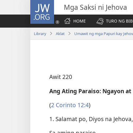
JW.ORG
Mga Saksi ni Jehova
HOME
TURO NG BIB
Library
Aklat
Umawit ng mga Papuri kay Jeho
Awit 220
Ang Ating Paraiso: Ngayon at
(
2 Corinto 12:4
)
1. Salamat po, Diyos na Jehova,
Sa aming paraiso,