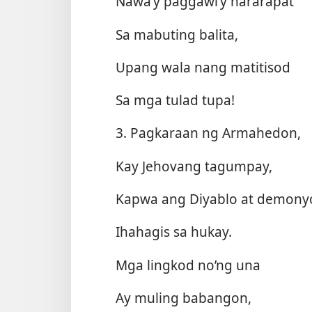
Nawa’y paggawi’y nararapat
Sa mabuting balita,
Upang wala nang matitisod
Sa mga tulad tupa!
3. Pagkaraan ng Armahedon,
Kay Jehovang tagumpay,
Kapwa ang Diyablo at demony
Ihahagis sa hukay.
Mga lingkod no’ng una
Ay muling babangon,