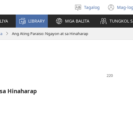
Tagalog
Mag-log
Pumili
(may
ng
bub
LIYA
LIBRARY
MGA BALITA
TUNGKOL S
wika
na
bag
va
Ang Ating Paraiso: Ngayon at sa Hinaharap
wind
 sa Hinaharap