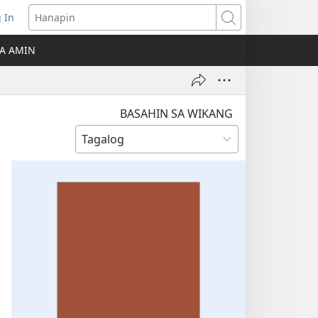
 In
Hanapin
ukas
A AMIN
ong
ow)
BASAHIN SA WIKANG