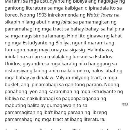
Marami sa mga Estudyante ng Bibliya ang nagbigay ng
ganitong literatura sa mga kaibigan o ipinadala ito sa
koreo. Noong 1903 inirekomenda ng
Watch Tower
na
sikapin nilang abutin ang
lahat
sa pamamagitan ng
pamamahagi ng mga tract sa bahay-bahay, sa halip na
sa mga nagsisimba lamang. Hindi ito ginawa ng lahat
ng mga Estudyante ng Bibliya, ngunit marami ang
tumugon nang may tunay na sigasig. Halimbawa,
iniulat na sa ilan sa malalaking lunsod sa Estados
Unidos, gayundin sa mga karatig nito hanggang sa
distansiyang labing-anim na kilometro, halos lahat ng
mga bahay ay dinalaw. Milyun-milyong tract, o mga
buklet, ang ipinamahagi sa ganitong paraan. Noong
panahong iyon ang karamihan ng mga Estudyante ng
Bibliya na nakikibahagi sa pagpapalaganap ng
mabuting balita
ay gumagawa nito sa
pamamagitan ng iba’t ibang paraan ng libreng
pamamahagi ng mga tract at ibang literatura.