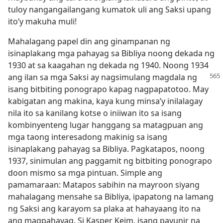
tuloy nangangailangang kumatok uli ang Saksi upang
ito’y makuha muli!
Mahalagang papel din ang ginampanan ng
isinaplakang mga pahayag sa Bibliya noong dekada ng
1930 at sa kaagahan ng dekada ng 1940. Noong 1934
ang ilan
sa mga Saksi ay nagsimulang magdala ng
isang bitbiting ponograpo kapag nagpapatotoo. May
kabigatan ang makina, kaya kung minsa’y inilalagay
nila ito sa kanilang kotse o iniiwan ito sa isang
kombinyenteng lugar hanggang sa matagpuan ang
mga taong interesadong makinig sa isang
isinaplakang pahayag sa Bibliya. Pagkatapos, noong
1937, sinimulan ang paggamit ng bitbiting ponograpo
doon mismo sa mga pintuan. Simple ang
pamamaraan: Matapos sabihin na mayroon siyang
mahalagang mensahe sa Bibliya, ipapatong na lamang
ng Saksi ang karayom sa plaka at hahayaang ito na
ang magpahayag. Si Kasper Keim, isang payunir na