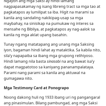
Ngayon ang mga Saksi ay hindi lamang
nagpapasakamay ng isang libreng tract sa mga tao at
pagkatapos ay lumilipat sa iba. Higit na marami sa
kanila ang sandaling nakikipag-usap sa mga
maybahay, na sinisikap na pumukaw ng interes sa
mensahe ng Bibliya, at pagkatapos ay nag-aalok sa
kanila ng mga aklat upang basahin.
Tunay ngang matatapang ang unang mga Saksing
iyon, bagaman hindi lahat ay mataktika. Sa kabila nito,
sila’y napapaiba sa ibang mga grupong relihiyoso.
Hindi lamang nila basta
sinasabi
na ang bawat isa’y
dapat magpatotoo sa kaniyang pananampalataya.
Parami nang parami sa kanila ang aktuwal na
gumagawa nito.
Mga Testimony Card at Ponograpo
Noong dakong huli ng 1933 ibang uri ng pangangaral
ang pinasimulan. Bilang pambungad, ang mga Saksi