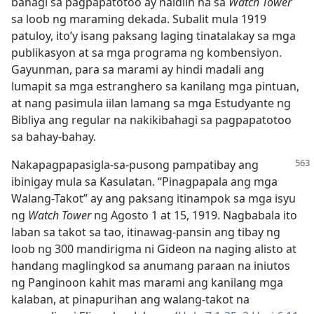
bahagi sa pagpapatotoo ay naidiin na sa
Watch Tower
sa loob ng maraming dekada. Subalit mula 1919
patuloy, ito’y isang paksang laging tinatalakay sa mga
publikasyon at sa mga programa ng kombensiyon.
Gayunman, para sa marami ay hindi madali ang
lumapit sa mga estranghero sa kanilang mga pintuan,
at nang pasimula iilan lamang sa mga Estudyante ng
Bibliya ang regular na nakikibahagi sa pagpapatotoo
sa bahay-bahay.
Nakapagpapasigla-sa-pusong pampatibay ang
ibinigay mula sa Kasulatan. “Pinagpapala ang mga
Walang-Takot” ay ang paksang itinampok sa mga isyu
ng
Watch Tower
ng Agosto 1 at 15, 1919. Nagbabala ito
laban sa takot sa tao, itinawag-pansin ang tibay ng
loob ng 300 mandirigma ni Gideon na naging alisto at
handang maglingkod sa anumang paraan na iniutos
ng Panginoon kahit mas marami ang kanilang mga
kalaban, at pinapurihan ang walang-takot na