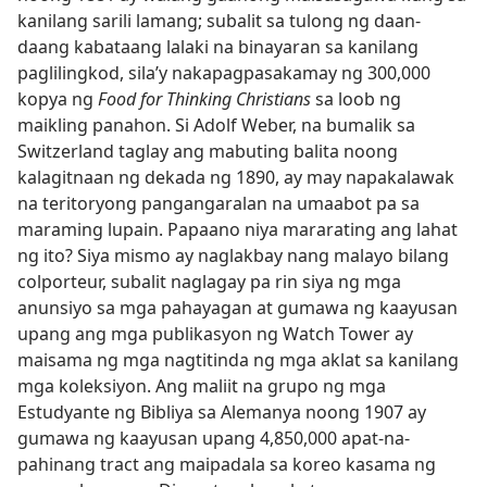
kanilang sarili lamang; subalit sa tulong ng daan-
daang kabataang lalaki na binayaran sa kanilang
paglilingkod, sila’y nakapagpasakamay ng 300,000
kopya ng
Food for Thinking Christians
sa loob ng
maikling panahon. Si Adolf Weber, na bumalik sa
Switzerland taglay ang mabuting balita noong
kalagitnaan ng dekada ng 1890, ay may napakalawak
na teritoryong pangangaralan na umaabot pa sa
maraming lupain. Papaano niya mararating ang lahat
ng ito? Siya mismo ay naglakbay nang malayo bilang
colporteur, subalit naglagay pa rin siya ng mga
anunsiyo sa mga pahayagan at gumawa ng kaayusan
upang ang mga publikasyon ng Watch Tower ay
maisama ng mga nagtitinda ng mga aklat sa kanilang
mga koleksiyon. Ang maliit na grupo ng mga
Estudyante ng Bibliya sa Alemanya noong 1907 ay
gumawa ng kaayusan upang 4,850,000 apat-na-
pahinang tract ang maipadala sa koreo kasama ng