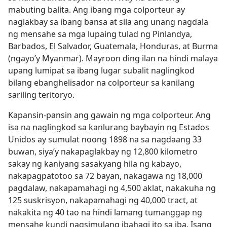
mabuting balita. Ang ibang mga colporteur ay
naglakbay sa ibang bansa at sila ang unang nagdala
ng mensahe sa mga lupaing tulad ng Pinlandya,
Barbados, El Salvador, Guatemala, Honduras, at Burma
(ngayo’y Myanmar). Mayroon ding ilan na hindi malaya
upang lumipat sa ibang lugar subalit naglingkod
bilang ebanghelisador na colporteur sa kanilang
sariling teritoryo.
Kapansin-pansin ang gawain ng mga colporteur. Ang
isa na naglingkod sa kanlurang baybayin ng Estados
Unidos ay sumulat noong 1898 na sa nagdaang 33
buwan, siya’y nakapaglakbay ng 12,800 kilometro
sakay ng kaniyang sasakyang hila ng kabayo,
nakapagpatotoo sa 72 bayan, nakagawa ng 18,000
pagdalaw, nakapamahagi ng 4,500 aklat, nakakuha ng
125 suskrisyon, nakapamahagi ng 40,000 tract, at
nakakita ng 40 tao na hindi lamang tumanggap ng
mensahe kundi nagsimulang ibahagi ito sa iba. Isang