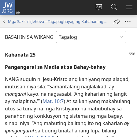
JW.ORG
Mag-
log
Baguhin
Maghana
IPA
In
ang
sa
AN
Mga Saksi ni Jehova—Tagapaghayag ng Kaharian ng Diyos
(may
wika
JW.ORG
ME
bubukas
ng
BASAHIN SA WIKANG
na
site
bagong
Kabanata 25
window)
Pangangaral sa Madla at sa Bahay-bahay
NANG suguin ni Jesu-Kristo ang kaniyang mga alagad,
inutusan niya sila: “Samantalang naglalakad, ay
mangaral
kayo, na nagsasabi, ‘Ang kaharian ng langit
ay malapit na.’” (
Mat. 10:7
) At sa kaniyang makahulang
utos sa tunay na mga Kristiyano na mabubuhay sa
panahon ng konklusyon ng sistema ng mga bagay,
sinabi niya: “Ang mabuting balitang ito ng kaharian
ay
ipangangaral
sa buong tinatahanang lupa bilang