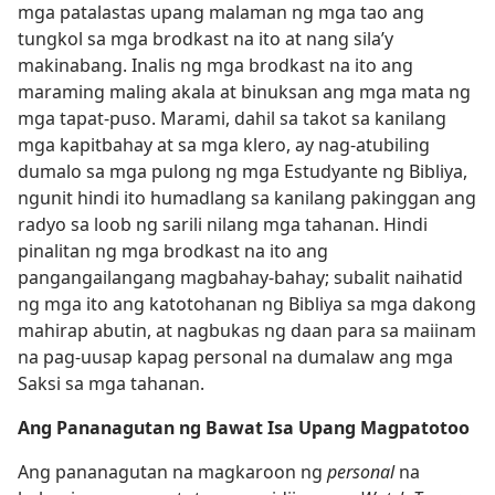
mga patalastas upang malaman ng mga tao ang
tungkol sa mga brodkast na ito at nang sila’y
makinabang. Inalis ng mga brodkast na ito ang
maraming maling akala at binuksan ang mga mata ng
mga tapat-puso. Marami, dahil sa takot sa kanilang
mga kapitbahay at sa mga klero, ay nag-atubiling
dumalo sa mga pulong ng mga Estudyante ng Bibliya,
ngunit hindi ito humadlang sa kanilang pakinggan ang
radyo sa loob ng sarili nilang mga tahanan. Hindi
pinalitan ng mga brodkast na ito ang
pangangailangang magbahay-bahay; subalit naihatid
ng mga ito ang katotohanan ng Bibliya sa mga dakong
mahirap abutin, at nagbukas ng daan para sa maiinam
na pag-uusap kapag personal na dumalaw ang mga
Saksi sa mga tahanan.
Ang Pananagutan ng Bawat Isa Upang Magpatotoo
Ang pananagutan na magkaroon ng
personal
na