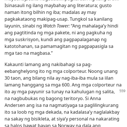
Isinasauli ng ilang maybahay ang literatura; gusto
naman itong bilhin ng iba; madalas ay may
pagkakataong makipag-usap. Tungkol sa kanilang
layunin, sinabi ng
Watch Tower:
“Ang mahalaga’y hindi
ang pagtitinda ng mga pakete, ni ang pagkuha ng
mga suskrisyon, kundi ang pagpapalaganap ng
katotohanan, sa pamamagitan ng pagpapasigla sa
mga tao na magbasa.”
Kakaunti lamang ang nakibahagi sa pag-
eebanghelyong ito ng mga colporteur. Noong unang
30 taon, ang bilang nila ay nag-iba-iba mula sa iilan
lamang hanggang sa mga 600. Ang mga colporteur na
ito ay mga payunir sa tunay na kahulugan ng
salita,
na nagbubukas ng bagong teritoryo. Si Anna
Andersen ang isa na nagmatiyaga sa paglilingkurang
ito sa loob ng mga dekada, na kadalasa’y naglalakbay
na sakay ng bisikleta, at siya’y personal na nakarating
sa halos bawat bayan sa Norway na dala ang