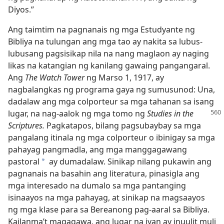
Diyos.”
Ang taimtim na pagnanais ng mga Estudyante ng
Bibliya na tulungan ang mga tao ay nakita sa lubus-
lubusang pagsisikap nila na nang maglaon ay naging
likas na katangian ng kanilang gawaing pangangaral.
Ang
The Watch Tower
ng Marso 1, 1917, ay
nagbalangkas ng programa gaya ng sumusunod: Una,
dadalaw ang mga colporteur sa mga tahanan sa isang
lugar, na nag-aalok ng mga tomo ng
Studies in the
Scriptures.
Pagkatapos, bilang pagsubaybay sa mga
pangalang itinala ng mga colporteur o ibinigay sa mga
pahayag pangmadla, ang mga manggagawang
pastoral
ay dumadalaw. Sinikap nilang pukawin ang
a
pagnanais na basahin ang literatura, pinasigla ang
mga interesado na dumalo sa mga pantanging
isinaayos na mga pahayag, at sinikap na magsaayos
ng mga klase para sa Bereanong pag-aaral sa Bibliya.
Kailanma’t magagawa, ang lugar na iyan ay inuulit muli