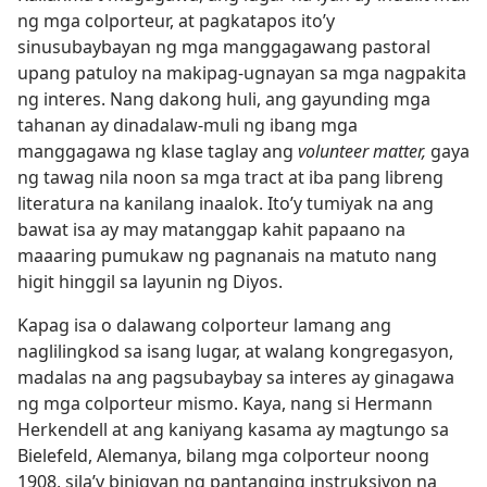
ng mga colporteur, at pagkatapos ito’y
sinusubaybayan ng mga manggagawang pastoral
upang patuloy na makipag-ugnayan sa mga nagpakita
ng interes. Nang dakong huli, ang gayunding mga
tahanan ay dinadalaw-muli ng ibang mga
manggagawa ng klase taglay ang
volunteer matter,
gaya
ng tawag nila noon sa mga tract at iba pang libreng
literatura na kanilang inaalok. Ito’y tumiyak na ang
bawat isa ay may matanggap kahit papaano na
maaaring pumukaw ng pagnanais na matuto nang
higit hinggil sa layunin ng Diyos.
Kapag isa o dalawang colporteur lamang ang
naglilingkod sa isang lugar, at walang kongregasyon,
madalas na ang pagsubaybay sa interes ay ginagawa
ng mga colporteur mismo. Kaya, nang si Hermann
Herkendell at ang kaniyang kasama ay magtungo sa
Bielefeld, Alemanya, bilang mga colporteur noong
1908, sila’y binigyan ng pantanging instruksiyon na