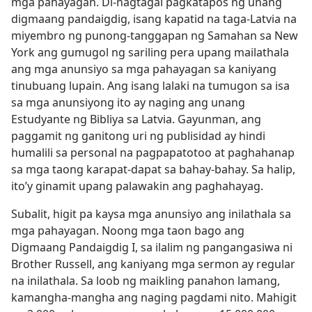
mga pahayagan. Di-nagtagal pagkatapos ng unang
digmaang pandaigdig, isang kapatid na taga-Latvia na
miyembro ng punong-tanggapan ng Samahan sa New
York ang gumugol ng sariling pera upang mailathala
ang mga anunsiyo sa mga pahayagan sa kaniyang
tinubuang lupain. Ang isang lalaki na tumugon sa isa
sa mga anunsiyong ito ay naging ang unang
Estudyante ng Bibliya sa Latvia. Gayunman, ang
paggamit ng ganitong uri ng publisidad ay hindi
humalili sa personal na pagpapatotoo at paghahanap
sa mga taong karapat-dapat sa bahay-bahay. Sa halip,
ito’y ginamit upang palawakin ang paghahayag.
Subalit, higit pa kaysa mga anunsiyo ang inilathala sa
mga pahayagan. Noong mga taon bago ang
Digmaang Pandaigdig I, sa ilalim ng pangangasiwa ni
Brother Russell, ang kaniyang mga sermon ay regular
na inilathala. Sa loob ng maikling panahon lamang,
kamangha-mangha ang naging pagdami nito. Mahigit