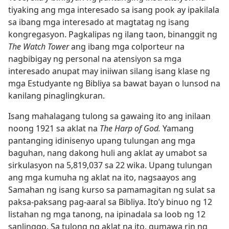
tiyaking ang mga interesado sa isang pook ay ipakilala
sa ibang mga interesado at magtatag ng isang
kongregasyon. Pagkalipas ng ilang taon, binanggit ng
The Watch Tower
ang ibang mga colporteur na
nagbibigay ng personal na atensiyon sa mga
interesado anupat may iniiwan silang isang klase ng
mga Estudyante ng Bibliya sa bawat bayan o lunsod na
kanilang pinaglingkuran.
Isang mahalagang tulong sa gawaing ito ang inilaan
noong 1921 sa aklat na
The Harp of God.
Yamang
pantanging idinisenyo upang tulungan ang mga
baguhan, nang dakong huli ang aklat ay umabot sa
sirkulasyon na 5,819,037 sa 22 wika. Upang tulungan
ang mga kumuha ng aklat na ito, nagsaayos ang
Samahan ng isang kurso sa pamamagitan ng sulat sa
paksa-paksang pag-aaral sa Bibliya. Ito’y binuo ng 12
listahan ng mga tanong, na ipinadala sa loob ng 12
sanlinggo. Sa tulong ng aklat na ito, gumawa rin ng