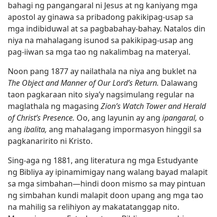
bahagi ng pangangaral ni Jesus at ng kaniyang mga
apostol ay ginawa sa pribadong pakikipag-usap sa
mga indibiduwal at sa pagbabahay-bahay. Natalos din
niya na mahalagang isunod sa pakikipag-usap ang
pag-iiwan sa mga tao ng nakalimbag na materyal.
Noon pang 1877 ay nailathala na niya ang buklet na
The Object and Manner of Our Lord’s Return.
Dalawang
taon pagkaraan nito siya’y nagsimulang regular na
maglathala ng magasing
Zion’s Watch Tower and Herald
of Christ’s Presence.
Oo, ang layunin ay ang
ipangaral,
o
ang
ibalita,
ang mahalagang impormasyon hinggil sa
pagkanaririto ni Kristo.
Sing-aga ng 1881, ang literatura ng mga Estudyante
ng Bibliya ay ipinamimigay nang walang bayad malapit
sa mga simbahan​—hindi doon mismo sa may pintuan
ng simbahan kundi malapit doon upang ang mga tao
na mahilig sa relihiyon ay makatatanggap nito.