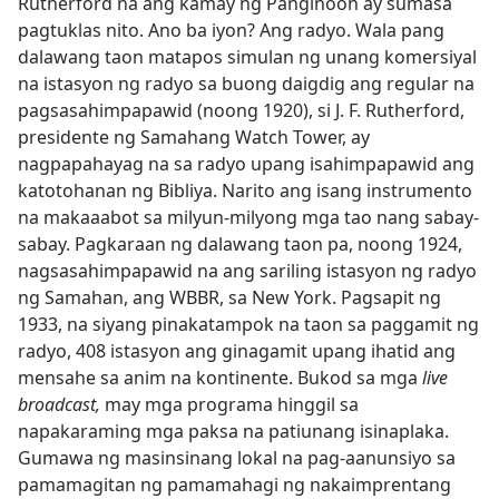
Rutherford na ang kamay ng Panginoon ay sumasa
pagtuklas nito. Ano ba iyon? Ang radyo. Wala pang
dalawang taon matapos simulan ng unang komersiyal
na istasyon ng radyo sa buong daigdig ang regular na
pagsasahimpapawid (noong 1920), si J. F. Rutherford,
presidente ng Samahang Watch Tower, ay
nagpapahayag na sa radyo upang isahimpapawid ang
katotohanan ng Bibliya. Narito ang isang instrumento
na makaaabot sa milyun-milyong mga tao nang sabay-
sabay. Pagkaraan ng dalawang taon pa, noong 1924,
nagsasahimpapawid na ang sariling istasyon ng radyo
ng Samahan, ang WBBR, sa New York. Pagsapit ng
1933, na siyang pinakatampok na taon sa paggamit ng
radyo, 408 istasyon ang ginagamit upang ihatid ang
mensahe sa anim na kontinente. Bukod sa mga
live
broadcast,
may mga programa hinggil sa
napakaraming mga paksa na patiunang isinaplaka.
Gumawa ng masinsinang lokal na pag-aanunsiyo sa
pamamagitan ng pamamahagi ng nakaimprentang