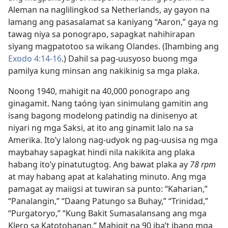
Aleman na naglilingkod sa Netherlands, ay gayon na
lamang ang pasasalamat sa kaniyang “Aaron,” gaya ng
tawag niya sa ponograpo, sapagkat nahihirapan
siyang magpatotoo sa wikang Olandes. (Ihambing ang
Exodo 4:14-16
.) Dahil sa pag-uusyoso buong mga
pamilya kung minsan ang nakikinig sa mga plaka.
Noong 1940, mahigit na 40,000 ponograpo ang
ginagamit. Nang taóng iyan sinimulang gamitin ang
isang bagong modelong patindig na dinisenyo at
niyari ng mga Saksi, at ito ang ginamit lalo na sa
Amerika. Ito’y lalong nag-udyok ng pag-uusisa ng mga
maybahay sapagkat hindi nila nakikita ang plaka
habang ito’y pinatutugtog. Ang bawat plaka ay
78 rpm
at may habang apat at kalahating minuto. Ang mga
pamagat ay maiigsi at tuwiran sa punto: “Kaharian,”
“Panalangin,” “Daang Patungo sa Buhay,” “Trinidad,”
“Purgatoryo,” “Kung Bakit Sumasalansang ang mga
Klero sa Katotohanan.” Mahigit na 90 iba’t ibang mga