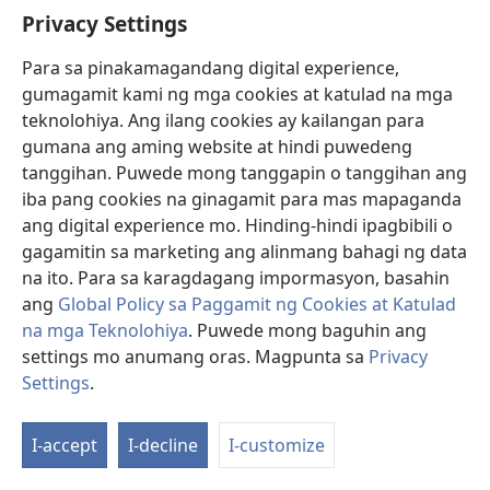
noong 1931, ipinamahagi ng mga Saksi ni Jehova ang
Privacy Settings
buklet na
The Kingdom, the Hope of the World,
na may
kalakip na resolusyong pinamagatang “Babala Mula
Para sa pinakamagandang digital experience,
kay Jehova” na sadyang para “Sa mga Pinunò at sa
gumagamit kami ng mga cookies at katulad na mga
mga Tao.” Napagtanto nila na bilang mga Saksi kay
teknolohiya. Ang ilang cookies ay kailangan para
Jehova, isang malaking pananagutan ang nakaatang
gumana ang aming website at hindi puwedeng
sa kanila upang ihatid ang babalang nakalahad sa
tanggihan. Puwede mong tanggapin o tanggihan ang
kaniyang Salita. (
Ezek. 3:17-21
) Ang mga buklet na ito
iba pang cookies na ginagamit para mas mapaganda
ay hindi nila basta inihulog sa koreo o inilagay sa ilalim
ang digital experience mo. Hinding-hindi ipagbibili o
ng mga pinto. Ang mga ito’y personal nilang inihatid.
gagamitin sa marketing ang alinmang bahagi ng data
Dumalaw sila sa lahat ng mga klero, at hangga’t
na ito. Para sa karagdagang impormasyon, basahin
magagawa, sa mga pulitiko, opisyal ng militar, at mga
ang
Global Policy sa Paggamit ng Cookies at Katulad
tagapangasiwa ng malalaking korporasyon. Bilang
na mga Teknolohiya
. Puwede mong baguhin ang
karagdagan, dinalaw nila ang mga tao sa
settings mo anumang oras. Magpunta sa
Privacy
pangkalahatan sa humigit-kumulang isang daang
Settings
.
Ip
lupain kung saan organisadong nagpapatotoo noon
a
ang mga Saksi ni Jehova.
I-accept
I-decline
I-customize
Ta
Pagsapit ng 1933 gumagamit na sila ng malalakas
n