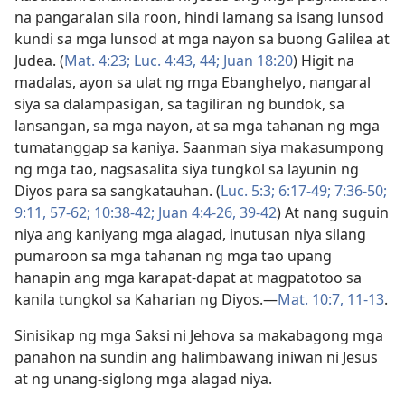
na pangaralan sila roon, hindi lamang sa isang lunsod
kundi sa mga lunsod at mga nayon sa buong Galilea at
Judea. (
Mat. 4:23;
Luc. 4:43, 44;
Juan 18:20
) Higit na
madalas, ayon sa ulat ng mga Ebanghelyo, nangaral
siya sa dalampasigan, sa tagiliran ng bundok, sa
lansangan, sa mga nayon, at sa mga tahanan ng mga
tumatanggap sa kaniya. Saanman siya makasumpong
ng mga tao, nagsasalita siya tungkol sa layunin ng
Diyos para sa sangkatauhan. (
Luc. 5:3;
6:17-49;
7:36-50;
9:11,
57-62;
10:38-42;
Juan 4:4-26,
39-42
) At nang suguin
niya ang kaniyang mga alagad, inutusan niya silang
pumaroon sa mga tahanan ng mga tao upang
hanapin ang mga karapat-dapat at magpatotoo sa
kanila tungkol sa Kaharian ng Diyos.​—
Mat. 10:7,
11-13
.
Sinisikap ng mga Saksi ni Jehova sa makabagong mga
panahon na sundin ang halimbawang iniwan ni Jesus
at ng unang-siglong mga alagad niya.