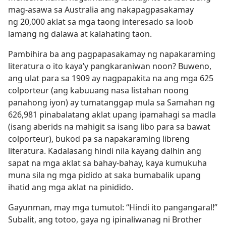
mag-asawa sa Australia ang nakapagpasakamay
ng 20,000 aklat sa mga taong interesado sa loob
lamang ng dalawa at kalahating taon.
Pambihira ba ang pagpapasakamay ng napakaraming
literatura o ito kaya’y pangkaraniwan noon? Buweno,
ang ulat para sa 1909 ay nagpapakita na ang mga 625
colporteur (ang kabuuang nasa listahan noong
panahong iyon) ay tumatanggap mula sa Samahan ng
626,981 pinabalatang aklat upang ipamahagi sa madla
(isang aberids na mahigit sa isang libo para sa bawat
colporteur), bukod pa sa napakaraming libreng
literatura. Kadalasang hindi nila kayang dalhin ang
sapat na mga aklat sa bahay-bahay, kaya kumukuha
muna sila ng mga pidido at saka bumabalik upang
ihatid ang mga aklat na pinidido.
Gayunman, may mga tumutol: “Hindi ito pangangaral!”
Subalit, ang totoo, gaya ng ipinaliwanag ni Brother