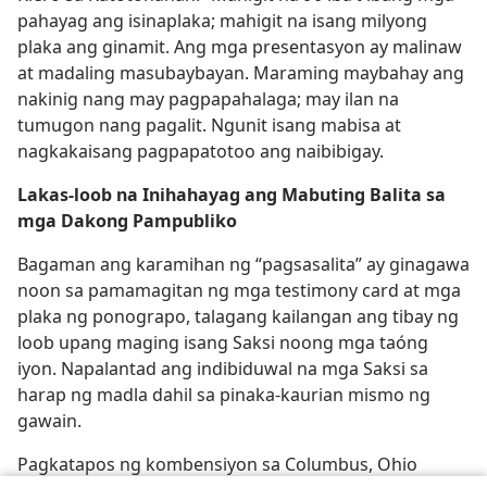
pahayag ang isinaplaka; mahigit na isang milyong
plaka ang ginamit. Ang mga presentasyon ay malinaw
at madaling masubaybayan. Maraming maybahay ang
nakinig nang may pagpapahalaga; may ilan na
tumugon nang pagalit. Ngunit isang mabisa at
nagkakaisang pagpapatotoo ang naibibigay.
Lakas-loob na Inihahayag ang Mabuting Balita sa
mga Dakong Pampubliko
Bagaman ang karamihan ng “pagsasalita” ay ginagawa
noon sa pamamagitan ng mga testimony card at mga
plaka ng ponograpo, talagang kailangan ang tibay ng
loob upang maging isang Saksi noong mga taóng
iyon. Napalantad ang indibiduwal na mga Saksi sa
harap ng madla dahil sa pinaka-kaurian mismo ng
gawain.
Pagkatapos ng kombensiyon sa Columbus, Ohio