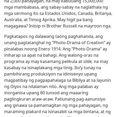
na 2,000 pahayagan, na may kabuuang 15,000,000
mga mambabasa, ang sabay-sabay na naglathala ng
mga sermong ito sa Estados Unidos, Canada, Britanya,
Australia, at Timog Aprika. May higit pa bang
magagawa? Iniisip ni Brother Russell na mayroon nga.
Pagkatapos ng dalawang taóng paghahanda, ang
unang pagtatanghal ng “Photo-Drama of Creation” ay
pinalabas noong Enero 1914. Ang “Photo-Drama” ay
iniharap sa apat na bahagi. Ang walong-oras na
programa ay may kasamang pelikula at
slide,
na may
kasabay na isinaplakang mga tinig. Ito’y tunay na
pambihirang produksiyon na idinisenyo upang
magpatibay ng pagpapahalaga sa Bibliya at sa layunin
ng Diyos na nilalaman nito. Ang mga palabas ay
inorganisa upang 80 lunsod ang maaaring
paglingkuran araw-araw. Patiunang pag-aanunsiyo
ang ginawa sa pamamagitan ng mga pahayagan, ng
maraming plakard na isinasabit sa mga bintana, at ng