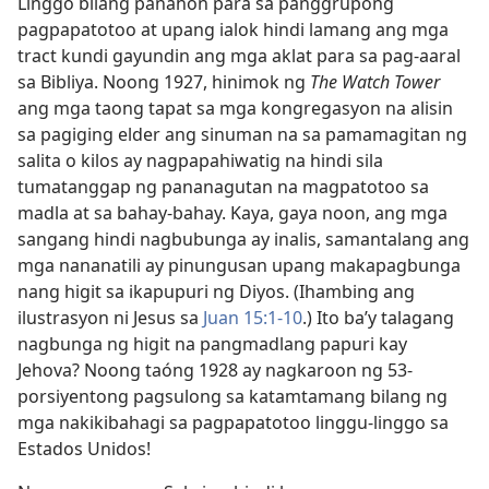
Linggo bilang panahon para sa panggrupong
pagpapatotoo at upang ialok hindi lamang ang mga
tract kundi gayundin ang mga aklat para sa pag-aaral
sa Bibliya. Noong 1927, hinimok ng
The Watch Tower
ang mga taong tapat sa mga kongregasyon na alisin
sa pagiging elder ang sinuman na sa pamamagitan ng
salita o kilos ay nagpapahiwatig na hindi sila
tumatanggap ng pananagutan na magpatotoo sa
madla at sa bahay-bahay. Kaya, gaya noon, ang mga
sangang hindi nagbubunga ay inalis, samantalang ang
mga nananatili ay pinungusan upang makapagbunga
nang higit sa ikapupuri ng Diyos. (Ihambing ang
ilustrasyon ni Jesus sa
Juan 15:1-10
.) Ito ba’y talagang
nagbunga ng higit na pangmadlang papuri kay
Jehova? Noong taóng 1928 ay nagkaroon ng 53-
porsiyentong pagsulong sa katamtamang bilang ng
mga nakikibahagi sa pagpapatotoo linggu-linggo sa
Estados Unidos!