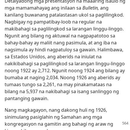
Detalyadong mga presentasyon na maaaring isaulo ng
mga mamamahayag ang inilaan sa
Bulletin,
ang
kanilang buwanang patalastasan ukol sa paglilingkod.
Nagbigay ng pampatibay-loob na regular na
makibahagi sa paglilingkod sa larangan linggu-linggo.
Ngunit ang bilang ng aktuwal na nagpapatotoo sa
bahay-bahay ay maliit nang pasimula, at ang iba na
nagsimula ay hindi nagpatuloy sa gawain. Halimbawa,
sa Estados Unidos, ang aberids na iniulat na
nakikibahagi sa paglilingkod sa larangan linggu-linggo
noong 1922 ay 2,712. Ngunit noong 1924 ang bilang ay
bumaba at naging 2,034. Noong 1926 ang aberids ay
tumaas tungo sa 2,261, na may pinakamataas na
bilang na 5,937 na nakibahagi sa isang sanlinggo ng
pantanging gawain.
Nang magkagayon, nang dakong huli ng 1926,
sinimulang pasiglahin ng Samahan ang mga
kongregasyon
na gamitin ang bahagi ng araw ng