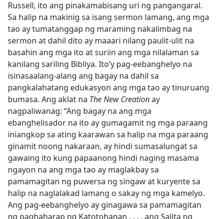
Russell, ito ang pinakamabisang uri ng pangangaral.
Sa halip na makinig sa isang sermon lamang, ang mga
tao ay tumatanggap ng maraming nakalimbag na
sermon at dahil dito ay maaari nilang paulit-ulit na
basahin ang mga ito at suriin ang mga nilalaman sa
kanilang sariling Bibliya. Ito’y pag-eebanghelyo na
isinasaalang-alang ang bagay na dahil sa
pangkalahatang edukasyon ang mga tao ay tinuruang
bumasa. Ang aklat na
The New Creation
ay
nagpaliwanag: “Ang bagay na ang mga
ebanghelisador na ito ay gumagamit ng mga paraang
iniangkop sa ating kaarawan sa halip na mga paraang
ginamit noong nakaraan, ay hindi sumasalungat sa
gawaing ito kung papaanong hindi naging masama
ngayon na ang mga tao ay maglakbay sa
pamamagitan ng puwersa ng singaw at kuryente sa
halip na naglalakad lamang o sakay ng mga kamelyo.
Ang pag-eebanghelyo ay ginagawa sa pamamagitan
ng paghaharap ng Katotohanan . . . , ang Salita ng