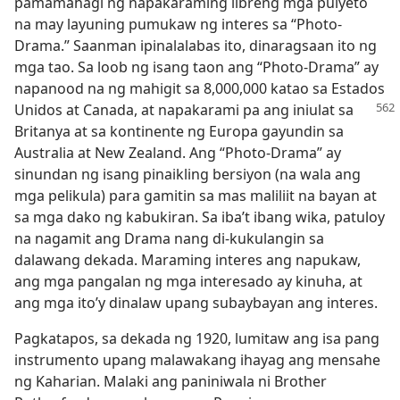
pamamahagi ng napakaraming libreng mga pulyeto
na may layuning pumukaw ng interes sa “Photo-
Drama.” Saanman ipinalalabas ito, dinaragsaan ito ng
mga tao. Sa loob ng isang taon ang “Photo-Drama” ay
napanood na ng mahigit sa 8,000,000 katao sa Estados
Unidos at
Canada, at napakarami pa ang iniulat sa
Britanya at sa kontinente ng Europa gayundin sa
Australia at New Zealand. Ang “Photo-Drama” ay
sinundan ng isang pinaikling bersiyon (na wala ang
mga pelikula) para gamitin sa mas maliliit na bayan at
sa mga dako ng kabukiran. Sa iba’t ibang wika, patuloy
na nagamit ang Drama nang di-kukulangin sa
dalawang dekada. Maraming interes ang napukaw,
ang mga pangalan ng mga interesado ay kinuha, at
ang mga ito’y dinalaw upang subaybayan ang interes.
Pagkatapos, sa dekada ng 1920, lumitaw ang isa pang
instrumento upang malawakang ihayag ang mensahe
ng Kaharian. Malaki ang paniniwala ni Brother