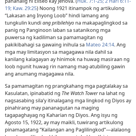
pananalig ni Eliseo kay Jehova. (
Huk. 7:1-25;
2 Hari 6:11-
19;
Kaw. 29:25
) Noong 1921 itinampok ng artikulong
“Lakasan ang Inyong Loob” hindi lamang ang
tungkulin kundi
ang pribilehiyo
na makapaglingkod sa
panig ng Panginoon laban sa satanikong mga
puwersa ng kadiliman sa pamamagitan ng
pakikibahagi sa gawaing inihula sa
Mateo 24:14
. Ang
mga may limitasyon sa magagawa nila dahil sa
kanilang kalagayan ay hinimok na huwag masiraan ng
loob ngunit huwag rin namang mag-atubiling gawin
ang anumang magagawa nila.
Sa pamamagitan ng prangkahang mga pagtalakay sa
Kasulatan, ipinabatid ng
The Watch Tower
na lahat ng
nagsasabing sila’y itinalagang mga lingkod ng Diyos ay
pinahirang may pananagutan na maging
tagapaghayag ng Kaharian ng Diyos. Ang isyu ng
Agosto 15, 1922, ay may maikli, tuwirang artikulong
pinamagatang “Kailangan ang Paglilingkod”​—alalaong