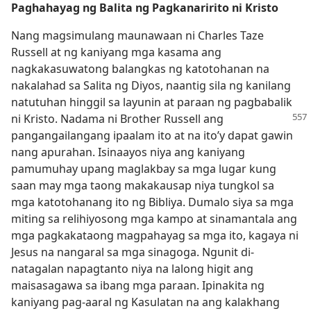
Paghahayag ng Balita ng Pagkanaririto ni Kristo
Nang magsimulang maunawaan ni Charles Taze
Russell at ng kaniyang mga kasama ang
nagkakasuwatong balangkas ng katotohanan na
nakalahad sa Salita ng Diyos, naantig sila ng kanilang
natutuhan hinggil sa layunin at paraan ng pagbabalik
ni Kristo. Nadama ni Brother Russell ang
pangangailangang ipaalam ito at na ito’y dapat gawin
nang apurahan. Isinaayos niya ang kaniyang
pamumuhay upang maglakbay sa mga lugar kung
saan may mga taong makakausap niya tungkol sa
mga katotohanang ito ng Bibliya. Dumalo siya sa mga
miting sa relihiyosong mga kampo at sinamantala ang
mga pagkakataong magpahayag sa mga ito, kagaya ni
Jesus na nangaral sa mga sinagoga. Ngunit di-
natagalan napagtanto niya na lalong higit ang
maisasagawa sa ibang mga paraan. Ipinakita ng
kaniyang pag-aaral ng Kasulatan na ang kalakhang