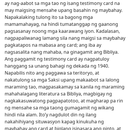
ay nag-aabot sa mga tao ng isang testimony card na
may maigsing mensahe upang basahin ng maybahay.
Napakalaking tulong ito sa bagong mga
mamamahayag, na hindi tumatanggap ng gaanong
pagsasanay noong mga kaarawang iyon. Kadalasan,
nagpapaliwanag lamang sila nang maigsi sa maybahay
pagkatapos na mabasa ang card; ang iba ay
nagsasalita nang mahaba, na ginagamit ang Bibliya.
Ang paggamit ng testimony card ay nagpatuloy
hanggang sa unang bahagi ng dekada ng 1940.
Napabilis nito ang paggawa sa teritoryo, at
nakatulong sa mga Saksi upang makaabot sa lalong
maraming tao, magpasakamay sa kanila ng maraming
mahahalagang literatura sa Bibliya, magbigay ng
nagkakasuwatong pagpapatotoo, at magharap pa rin
ng mensahe sa mga taong gumagamit ng wikang
hindi nila alam. Ito’y nagdulot din ng ilang
nakahihiyang situwasyon kapag kinukuha ng
maybahay ang card at biglang isinasara ang pinto, at