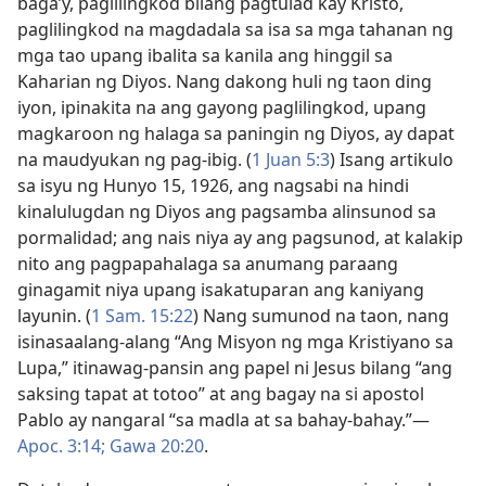
baga’y, paglilingkod bilang pagtulad kay Kristo,
paglilingkod na magdadala sa isa sa mga tahanan ng
mga tao upang ibalita sa kanila ang hinggil sa
Kaharian ng Diyos. Nang dakong huli ng taon ding
iyon, ipinakita na ang gayong paglilingkod, upang
magkaroon ng halaga sa paningin ng Diyos, ay dapat
na maudyukan ng pag-ibig. (
1 Juan 5:3
) Isang artikulo
sa isyu ng Hunyo 15, 1926, ang nagsabi na hindi
kinalulugdan ng Diyos ang pagsamba alinsunod sa
pormalidad; ang nais niya ay ang pagsunod, at kalakip
nito ang pagpapahalaga sa anumang paraang
ginagamit niya upang isakatuparan ang kaniyang
layunin. (
1 Sam. 15:22
) Nang sumunod na taon, nang
isinasaalang-alang “Ang Misyon ng mga Kristiyano sa
Lupa,” itinawag-pansin ang papel ni Jesus bilang “ang
saksing tapat at totoo” at ang bagay na si apostol
Pablo ay nangaral “sa madla at sa bahay-bahay.”​—
Apoc. 3:14;
Gawa 20:20
.