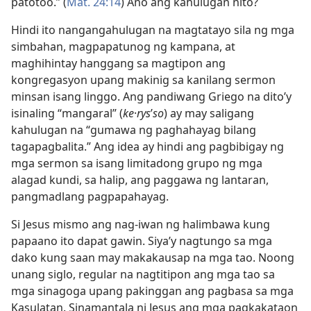
patotoo.” (
Mat. 24:14
) Ano ang kahulugan nito?
Hindi ito nangangahulugan na magtatayo sila ng mga
simbahan, magpapatunog ng kampana, at
maghihintay hanggang sa magtipon ang
kongregasyon upang makinig sa kanilang sermon
minsan isang linggo. Ang pandiwang Griego na dito’y
isinaling “mangaral” (
ke
·
rys
ʹ
so
) ay may saligang
kahulugan na “gumawa ng paghahayag bilang
tagapagbalita.” Ang idea ay hindi ang pagbibigay ng
mga sermon sa isang limitadong grupo ng mga
alagad kundi, sa halip, ang paggawa ng lantaran,
pangmadlang pagpapahayag.
Si Jesus mismo ang nag-iwan ng halimbawa kung
papaano ito dapat gawin. Siya’y nagtungo sa mga
dako kung saan may makakausap na mga tao. Noong
unang siglo, regular na nagtitipon ang mga tao sa
mga sinagoga upang pakinggan ang pagbasa sa mga
Kasulatan. Sinamantala ni Jesus ang mga pagkakataon