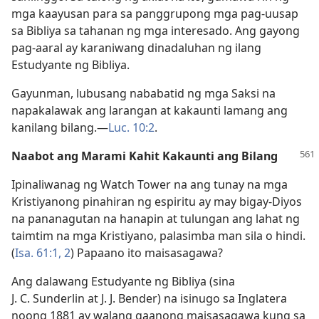
mga kaayusan para sa panggrupong mga pag-uusap
sa Bibliya sa tahanan ng mga interesado. Ang gayong
pag-aaral ay karaniwang dinadaluhan ng ilang
Estudyante ng Bibliya.
Gayunman, lubusang nababatid ng mga Saksi na
napakalawak ang larangan at kakaunti lamang ang
kanilang bilang.​—
Luc. 10:2
.
Naabot ang Marami Kahit Kakaunti ang Bilang
Ipinaliwanag ng Watch Tower na ang tunay na mga
Kristiyanong pinahiran ng espiritu ay may bigay-Diyos
na pananagutan na hanapin at tulungan ang lahat ng
taimtim na mga Kristiyano, palasimba man sila o hindi.
(
Isa. 61:1, 2
) Papaano ito maisasagawa?
Ang dalawang Estudyante ng Bibliya (sina
J. C. Sunderlin at J. J. Bender) na isinugo sa Inglatera
noong 1881 ay walang gaanong maisasagawa kung sa