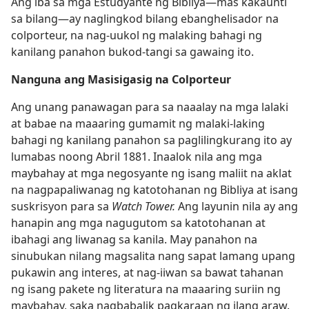
Ang iba sa mga Estudyante ng Bibliya​—mas kakaunti
sa bilang—​ay naglingkod bilang ebanghelisador na
colporteur, na nag-uukol ng malaking bahagi ng
kanilang panahon bukod-tangi sa gawaing ito.
Nanguna ang Masisigasig na Colporteur
Ang unang panawagan para sa naaalay na mga lalaki
at babae na maaaring gumamit ng malaki-laking
bahagi ng kanilang panahon sa paglilingkurang ito ay
lumabas noong Abril 1881. Inaalok nila ang mga
maybahay at mga negosyante ng isang maliit na aklat
na nagpapaliwanag ng katotohanan ng Bibliya at isang
suskrisyon para sa
Watch Tower.
Ang layunin nila ay ang
hanapin ang mga nagugutom sa katotohanan at
ibahagi ang liwanag sa kanila. May panahon na
sinubukan nilang magsalita nang sapat lamang upang
pukawin ang interes, at nag-iiwan sa bawat tahanan
ng isang pakete ng literatura na maaaring suriin ng
maybahay, saka nagbabalik pagkaraan ng ilang araw.