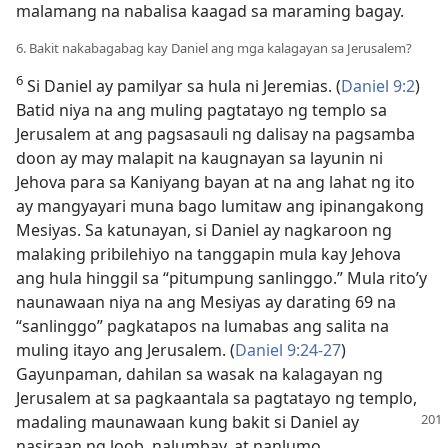
malamang na nabalisa kaagad sa maraming bagay.
6. Bakit nakabagabag kay Daniel ang mga kalagayan sa Jerusalem?
6
Si Daniel ay pamilyar sa hula ni Jeremias. (
Daniel 9:2
)
Batid niya na ang muling pagtatayo ng templo sa
Jerusalem at ang pagsasauli ng dalisay na pagsamba
doon ay may malapit na kaugnayan sa layunin ni
Jehova para sa Kaniyang bayan at na ang lahat ng ito
ay mangyayari muna bago lumitaw ang ipinangakong
Mesiyas. Sa katunayan, si Daniel ay nagkaroon ng
malaking pribilehiyo na tanggapin mula kay Jehova
ang hula hinggil sa “pitumpung sanlinggo.” Mula rito’y
naunawaan niya na ang Mesiyas ay darating 69 na
“sanlinggo” pagkatapos na lumabas ang salita na
muling itayo ang Jerusalem. (
Daniel 9:24-27
)
Gayunpaman, dahilan sa wasak na kalagayan ng
Jerusalem at sa pagkaantala sa pagtatayo ng templo,
madaling maunawaan
kung bakit si Daniel ay
nasiraan ng loob, nalumbay, at nanlumo.