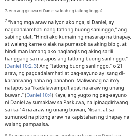
7. Ano ang ginawa ni Daniel sa loob ng tatlong linggo?
7
“Nang mga araw na iyon ako nga, si Daniel, ay
nagdadalamhati nang tatlong buong sanlinggo,” ang
sabi ng ulat. “Hindi ako kumain ng masarap na tinapay,
at walang karne o alak na pumasok sa aking bibig, at
hindi man lamang ako naglangis ng aking sarili
hanggang sa matapos ang tatlong buong sanlinggo.”
(
Daniel 10:2, 3
) Ang “tatlong buong sanlinggo,” o 21
araw, ng pagdadalamhati at pag-aayuno ay isang di-
karaniwang haba ng panahon. Maliwanag na ito’y
natapos sa “ikadalawampu’t apat na araw ng unang
buwan.” (
Daniel 10:4
) Kaya, ang yugto ng pag-aayuno
ni Daniel ay sumaklaw sa Paskuwa, na ipinagdiriwang
sa ika-14 na araw ng unang buwan, Nisan, at sa
sumunod na pitong araw na kapistahan ng tinapay na
walang pampaalsa.
8. Sa anong naunang okasyon masikap na hinanap ni Daniel ang