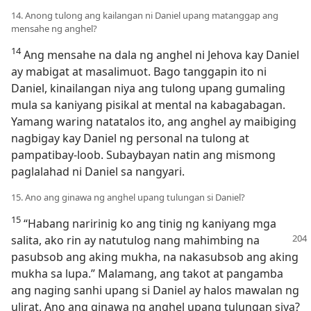
14. Anong tulong ang kailangan ni Daniel upang matanggap ang
mensahe ng anghel?
14
Ang mensahe na dala ng anghel ni Jehova kay Daniel
ay mabigat at masalimuot. Bago tanggapin ito ni
Daniel, kinailangan niya ang tulong upang gumaling
mula sa kaniyang pisikal at mental na kabagabagan.
Yamang waring natatalos ito, ang anghel ay maibiging
nagbigay kay Daniel ng personal na tulong at
pampatibay-loob. Subaybayan natin ang mismong
paglalahad ni Daniel sa nangyari.
15. Ano ang ginawa ng anghel upang tulungan si Daniel?
15
“Habang naririnig ko ang tinig ng kaniyang mga
salita,
ako rin ay natutulog nang mahimbing na
pasubsob ang aking mukha, na nakasubsob ang aking
mukha sa lupa.” Malamang, ang takot at pangamba
ang naging sanhi upang si Daniel ay halos mawalan ng
ulirat. Ano ang ginawa ng anghel upang tulungan siya?