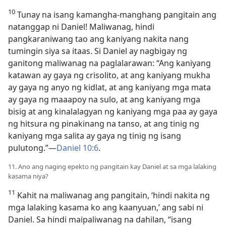
10
Tunay na isang kamangha-manghang pangitain ang
natanggap ni Daniel! Maliwanag, hindi
pangkaraniwang tao ang kaniyang nakita nang
tumingin siya sa itaas. Si Daniel ay nagbigay ng
ganitong maliwanag na paglalarawan: “Ang kaniyang
katawan ay gaya ng crisolito, at ang kaniyang mukha
ay gaya ng anyo ng kidlat, at ang kaniyang mga mata
ay gaya ng maaapoy na sulo, at ang kaniyang mga
bisig at ang kinalalagyan ng kaniyang mga paa ay gaya
ng hitsura ng pinakinang na tanso, at ang tinig ng
kaniyang mga salita ay gaya ng tinig ng isang
pulutong.”​—
Daniel 10:6
.
11. Ano ang naging epekto ng pangitain kay Daniel at sa mga lalaking
kasama niya?
11
Kahit na maliwanag ang pangitain, ‘hindi nakita ng
mga lalaking kasama ko ang kaanyuan,’ ang sabi ni
Daniel. Sa hindi maipaliwanag na dahilan, “isang