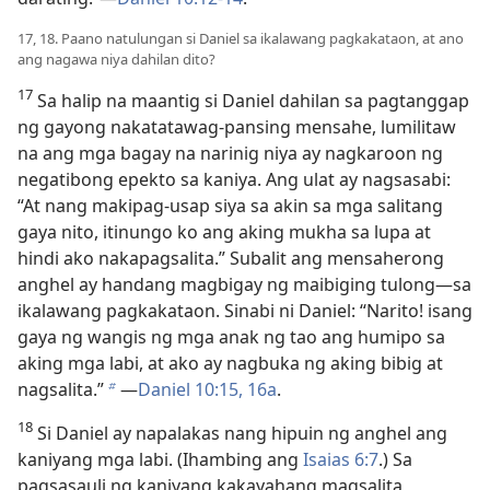
17, 18. Paano natulungan si Daniel sa ikalawang pagkakataon, at ano
ang nagawa niya dahilan dito?
17
Sa halip na maantig si Daniel dahilan sa pagtanggap
ng gayong nakatatawag-pansing mensahe, lumilitaw
na ang mga bagay na narinig niya ay nagkaroon ng
negatibong epekto sa kaniya. Ang ulat ay nagsasabi:
“At nang makipag-usap siya sa akin sa mga salitang
gaya nito, itinungo ko ang aking mukha sa lupa at
hindi ako nakapagsalita.” Subalit ang mensaherong
anghel ay handang magbigay ng maibiging tulong​—sa
ikalawang pagkakataon. Sinabi ni Daniel: “Narito! isang
gaya ng wangis ng mga anak ng tao ang humipo sa
aking mga labi, at ako ay nagbuka ng aking bibig at
nagsalita.”
​—
Daniel 10:15, 16a
.
b
18
Si Daniel ay napalakas nang hipuin ng anghel ang
kaniyang mga labi. (Ihambing ang
Isaias 6:7
.) Sa
pagsasauli ng kaniyang kakayahang magsalita,