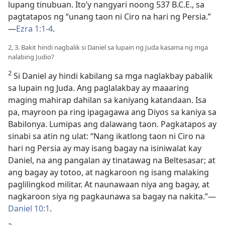
lupang tinubuan. Ito’y nangyari noong 537 B.C.E., sa
pagtatapos ng “unang taon ni Ciro na hari ng Persia.”​
—
Ezra 1:1-4
.
2, 3. Bakit hindi nagbalik si Daniel sa lupain ng Juda kasama ng mga
nalabing Judio?
2
Si Daniel ay hindi kabilang sa mga naglakbay pabalik
sa lupain ng Juda. Ang paglalakbay ay maaaring
maging mahirap dahilan sa kaniyang katandaan. Isa
pa, mayroon pa ring ipagagawa ang Diyos sa kaniya sa
Babilonya. Lumipas ang dalawang taon. Pagkatapos ay
sinabi sa atin ng ulat: “Nang ikatlong taon ni Ciro na
hari ng Persia ay may isang bagay na isiniwalat kay
Daniel, na ang pangalan ay tinatawag na Beltesasar; at
ang bagay ay totoo, at nagkaroon ng isang malaking
paglilingkod militar. At naunawaan niya ang bagay, at
nagkaroon siya ng pagkaunawa sa bagay na nakita.”​—
Daniel 10:1
.