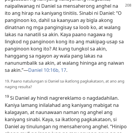
naipaliwanag ni Daniel sa
mensaherong anghel na
ito ang hirap na kaniyang tinitiis. Sinabi ni Daniel: “O
panginoon ko, dahil sa kaanyuan ay bigla akong
dinatnan ng mga pangingisay sa loob ko, at walang
lakas na nanatili sa akin. Kaya paano nagawa ng
lingkod ng panginoon kong ito ang makipag-usap sa
panginoon kong ito? At kung tungkol sa akin,
hanggang sa ngayon ay wala pang lakas na
nanunumbalik sa akin, at walang hininga ang naiwan
sa akin.”​—
Daniel 10:16b, 17
.
19. Paano natulungan si Daniel sa ikatlong pagkakataon, at ano ang
naging resulta?
19
Si Daniel ay hindi nagrereklamo o nagdadahilan.
Kaniya lamang inilalahad ang kaniyang mabigat na
kalagayan, at naunawaan naman ng anghel ang
kaniyang sinabi. Kaya, sa ikatlong pagkakataon, si
Daniel ay tinulungan ng mensaherong anghel. “Hinipo