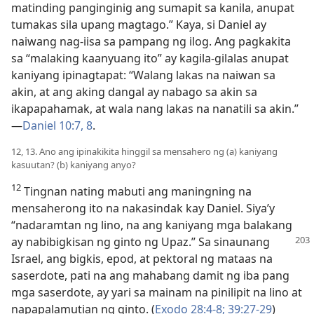
matinding panginginig ang sumapit sa kanila, anupat
tumakas sila upang magtago.” Kaya, si Daniel ay
naiwang nag-iisa sa pampang ng ilog. Ang pagkakita
sa “malaking kaanyuang ito” ay kagila-gilalas anupat
kaniyang ipinagtapat: “Walang lakas na naiwan sa
akin, at ang aking dangal ay nabago sa akin sa
ikapapahamak, at wala nang lakas na nanatili sa akin.”​
—
Daniel 10:7, 8
.
12, 13. Ano ang ipinakikita hinggil sa mensahero ng (a) kaniyang
kasuutan? (b) kaniyang anyo?
12
Tingnan nating mabuti ang maningning na
mensaherong ito na nakasindak kay Daniel. Siya’y
“nadaramtan ng lino, na ang kaniyang mga balakang
ay nabibigkisan ng ginto ng Upaz.”
Sa sinaunang
Israel, ang bigkis, epod, at pektoral ng mataas na
saserdote, pati na ang mahabang damit ng iba pang
mga saserdote, ay yari sa mainam na pinilipit na lino at
napapalamutian ng ginto. (
Exodo 28:4-8;
39:27-29
)