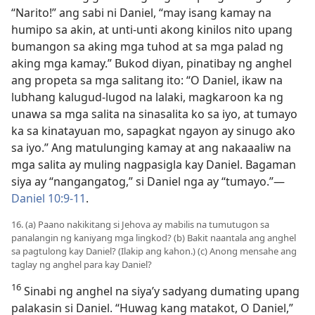
“Narito!” ang sabi ni Daniel, “may isang kamay na
humipo sa akin, at unti-unti akong kinilos nito upang
bumangon sa aking mga tuhod at sa mga palad ng
aking mga kamay.” Bukod diyan, pinatibay ng anghel
ang propeta sa mga salitang ito: “O Daniel, ikaw na
lubhang kalugud-lugod na lalaki, magkaroon ka ng
unawa sa mga salita na sinasalita ko sa iyo,
at tumayo
ka sa kinatayuan mo, sapagkat ngayon ay sinugo ako
sa iyo.” Ang matulunging kamay at ang nakaaaliw na
mga salita ay muling nagpasigla kay Daniel. Bagaman
siya ay “nangangatog,” si Daniel nga ay “tumayo.”​—
Daniel 10:9-11
.
16. (a) Paano nakikitang si Jehova ay mabilis na tumutugon sa
panalangin ng kaniyang mga lingkod? (b) Bakit naantala ang anghel
sa pagtulong kay Daniel? (Ilakip ang kahon.) (c) Anong mensahe ang
taglay ng anghel para kay Daniel?
16
Sinabi ng anghel na siya’y sadyang dumating upang
palakasin si Daniel. “Huwag kang matakot, O Daniel,”