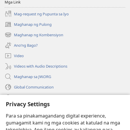
Mga Link
Mag-request ng Pupunta sa Iyo
Maghanap ng Pulong
(may
bubukas
Maghanap ng Kombensiyon
(may
na
bubukas
bagong
Ano’ng Bago?
na
window)
bagong
Video
window)
Videos with Audio Descriptions
Maghanap sa JW.ORG
Global Communication
Help
Privacy Settings
Donasyon
(may
Para sa pinakamagandang digital experience,
bubukas
gumagamit kami ng mga cookies at katulad na mga
na
Watchtower ONLINE LIBRARY™
teknolohiya. Ang ilang cookies ay kailangan para