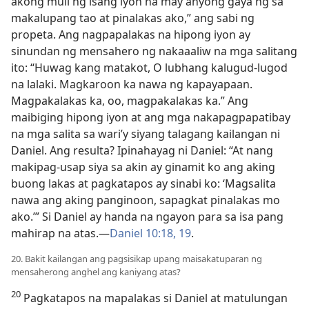
akong muli ng isang iyon na may anyong gaya ng sa
makalupang tao at pinalakas ako,” ang sabi ng
propeta. Ang nagpapalakas na hipong iyon ay
sinundan ng mensahero ng nakaaaliw na mga salitang
ito: “Huwag kang matakot, O lubhang kalugud-lugod
na lalaki. Magkaroon ka nawa ng kapayapaan.
Magpakalakas ka, oo, magpakalakas ka.” Ang
maibiging hipong iyon at ang mga nakapagpapatibay
na mga salita sa wari’y siyang talagang kailangan ni
Daniel. Ang resulta? Ipinahayag ni Daniel: “At nang
makipag-usap siya sa akin ay ginamit ko ang aking
buong lakas at pagkatapos ay sinabi ko: ‘Magsalita
nawa ang aking panginoon, sapagkat pinalakas mo
ako.’” Si Daniel ay handa na ngayon para sa isa pang
mahirap na atas.​—
Daniel 10:18, 19
.
20. Bakit kailangan ang pagsisikap upang maisakatuparan ng
mensaherong anghel ang kaniyang atas?
20
Pagkatapos na mapalakas si Daniel at matulungan