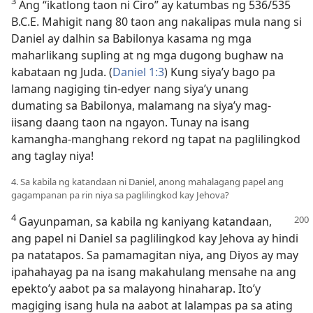
3
Ang “ikatlong taon ni Ciro” ay katumbas ng 536/535
B.C.E. Mahigit nang 80 taon ang nakalipas mula nang si
Daniel ay dalhin sa Babilonya kasama ng mga
maharlikang supling at ng mga dugong bughaw na
kabataan ng Juda. (
Daniel 1:3
) Kung siya’y bago pa
lamang nagiging tin-edyer nang siya’y unang
dumating sa Babilonya, malamang na siya’y mag-
iisang daang taon na ngayon. Tunay na isang
kamangha-manghang rekord ng tapat na paglilingkod
ang taglay niya!
4. Sa kabila ng katandaan ni Daniel, anong mahalagang papel ang
gagampanan pa rin niya sa paglilingkod kay Jehova?
4
Gayunpaman, sa kabila ng kaniyang katandaan,
ang papel ni Daniel sa paglilingkod kay Jehova ay hindi
pa natatapos. Sa pamamagitan niya, ang Diyos ay may
ipahahayag pa na isang makahulang mensahe na ang
epekto’y aabot pa sa malayong hinaharap. Ito’y
magiging isang hula na aabot at lalampas pa sa ating