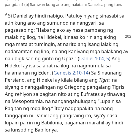
pangitain? (b) Ilarawan kung ano ang nakita ni Daniel sa pangitain.
9
Si Daniel ay hindi nabigo. Patuloy niyang sinasabi sa
atin kung ano ang sumunod na nangyari, sa
pagsasabing: “Habang ako ay nasa pampang ng
malaking ilog, na Hidekel, itinaas ko
rin ang aking
mga mata at tumingin, at narito ang isang lalaking
nadaramtan ng lino, na ang kaniyang mga balakang ay
nabibigkisan ng ginto ng Upaz.” (
Daniel 10:4, 5
) Ang
Hidekel ay isa sa apat na ilog na nagmumula sa
halamanan ng Eden. (
Genesis 2:10-14
) Sa Sinaunang
Persiano, ang Hidekel ay kilala bilang ang
Tigra,
na
siyang pinanggalingan ng Griegong pangalang Tigris.
Ang rehiyon sa pagitan nito at ng Eufrates ay tinawag
na Mesopotamia, na nangangahulugang “Lupain sa
Pagitan ng mga Ilog.” Ito’y nagpapakita na nang
tanggapin ni Daniel ang pangitaing ito, siya’y nasa
lupain pa rin ng Babilonia, bagaman marahil ay hindi
sa lunsod ng Babilonya.