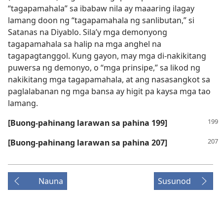
“tagapamahala” sa ibabaw nila ay maaaring ilagay
lamang doon ng “tagapamahala ng sanlibutan,” si
Satanas na Diyablo. Sila’y mga demonyong
tagapamahala sa halip na mga anghel na
tagapagtanggol. Kung gayon, may mga di-nakikitang
puwersa ng demonyo, o “mga prinsipe,” sa likod ng
nakikitang mga tagapamahala, at ang nasasangkot sa
paglalabanan ng mga bansa ay higit pa kaysa mga tao
lamang.
[Buong-pahinang larawan sa pahina 199]
[Buong-pahinang larawan sa pahina 207]
Nauna
Susunod