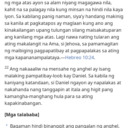
ng mga atas ayon sa alam niyang magagawa nila,
kahit na sa palagay nila kung minsan na hindi nila kaya
iyon. Sa kabilang panig naman, siya’y handang makinig
sa kanila at pagkatapos ay maglaan kung ano ang
kinakailangan upang tulungan silang maisakatuparan
ang kanilang mga atas. Lagi nawa nating tularan ang
ating makalangit na Ama, si Jehova, sa pamamagitan
ng maibiging pagpapatibay at pagpapalakas sa ating
mga kapananampalataya.​—
Hebreo 10:24
.
22
Ang nakaaaliw na mensahe ng anghel ay isang
malaking pampatibay-loob kay Daniel. Sa kabila ng
kaniyang katandaan, si Daniel ngayon ay napalakas at
nakahanda nang tanggapin at itala ang higit pang
kamangha-manghang hula para sa ating
kapakinabangan.
[Mga talababa]
Bagaman hindi binanggit ang pangalan ng anghel,
a