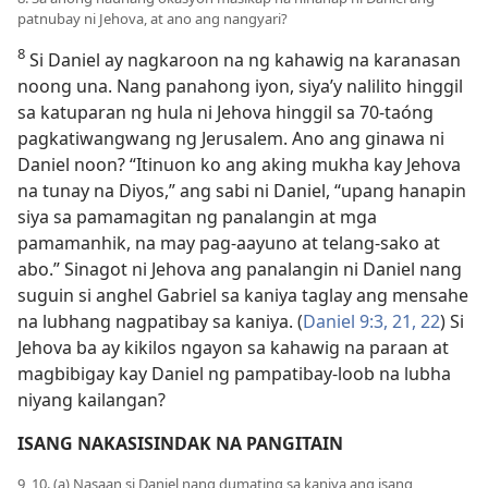
patnubay ni Jehova, at ano ang nangyari?
8
Si Daniel ay nagkaroon na ng kahawig na karanasan
noong una. Nang panahong iyon, siya’y nalilito hinggil
sa katuparan ng hula ni Jehova hinggil sa 70-taóng
pagkatiwangwang ng Jerusalem. Ano ang ginawa ni
Daniel noon? “Itinuon ko ang aking mukha kay Jehova
na tunay na Diyos,” ang sabi ni Daniel, “upang hanapin
siya sa pamamagitan ng panalangin at mga
pamamanhik, na may pag-aayuno at telang-sako at
abo.” Sinagot ni Jehova ang panalangin ni Daniel nang
suguin si anghel Gabriel sa kaniya taglay ang mensahe
na lubhang nagpatibay sa kaniya. (
Daniel 9:3,
21, 22
) Si
Jehova ba ay kikilos ngayon sa kahawig na paraan at
magbibigay kay Daniel ng pampatibay-loob na lubha
niyang kailangan?
ISANG NAKASISINDAK NA PANGITAIN
9, 10. (a) Nasaan si Daniel nang dumating sa kaniya ang isang