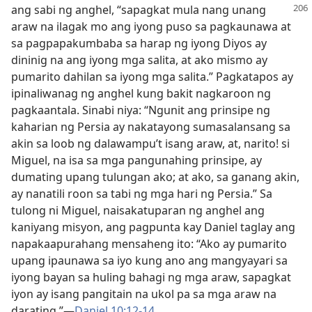
ang sabi
ng anghel, “sapagkat mula nang unang
araw na ilagak mo ang iyong puso sa pagkaunawa at
sa pagpapakumbaba sa harap ng iyong Diyos ay
dininig na ang iyong mga salita, at ako mismo ay
pumarito dahilan sa iyong mga salita.” Pagkatapos ay
ipinaliwanag ng anghel kung bakit nagkaroon ng
pagkaantala. Sinabi niya: “Ngunit ang prinsipe ng
kaharian ng Persia ay nakatayong sumasalansang sa
akin sa loob ng dalawampu’t isang araw, at, narito! si
Miguel, na isa sa mga pangunahing prinsipe, ay
dumating upang tulungan ako; at ako, sa ganang akin,
ay nanatili roon sa tabi ng mga hari ng Persia.” Sa
tulong ni Miguel, naisakatuparan ng anghel ang
kaniyang misyon, ang pagpunta kay Daniel taglay ang
napakaapurahang mensaheng ito: “Ako ay pumarito
upang ipaunawa sa iyo kung ano ang mangyayari sa
iyong bayan sa huling bahagi ng mga araw, sapagkat
iyon ay isang pangitain na ukol pa sa mga araw na
darating.”​—
Daniel 10:12-14
.