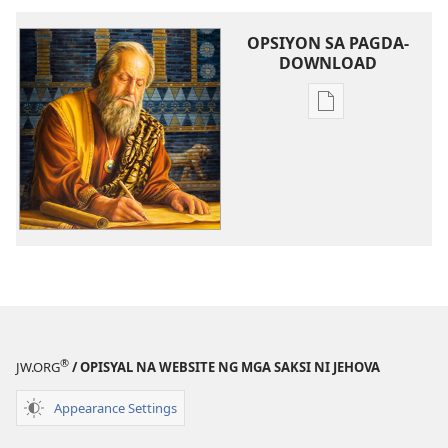
OPSIYON SA PAGDA-
DOWNLOAD
Opsiyon
sa
pagda-
download
ng
publikasyon
Magbigay-
Pansin
sa
Hula
ni
®
JW.ORG
/ OPISYAL NA WEBSITE NG MGA SAKSI NI JEHOVA
Daniel!
Appearance Settings