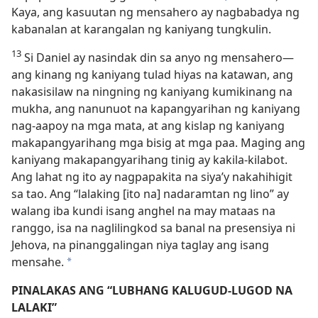
Kaya, ang kasuutan ng mensahero ay nagbabadya ng
kabanalan at karangalan ng kaniyang tungkulin.
13
Si Daniel ay nasindak din sa anyo ng mensahero​—
ang kinang ng kaniyang tulad hiyas na katawan, ang
nakasisilaw na ningning ng kaniyang kumikinang na
mukha, ang nanunuot na kapangyarihan ng kaniyang
nag-aapoy na mga mata, at ang kislap ng kaniyang
makapangyarihang mga bisig at mga paa. Maging ang
kaniyang makapangyarihang tinig ay kakila-kilabot.
Ang lahat ng ito ay nagpapakita na siya’y nakahihigit
sa tao. Ang “lalaking [ito na] nadaramtan ng lino” ay
walang iba kundi isang anghel na may mataas na
ranggo, isa na naglilingkod sa banal na presensiya ni
Jehova, na pinanggalingan niya taglay ang isang
mensahe.
a
PINALAKAS ANG “LUBHANG KALUGUD-LUGOD NA
LALAKI”