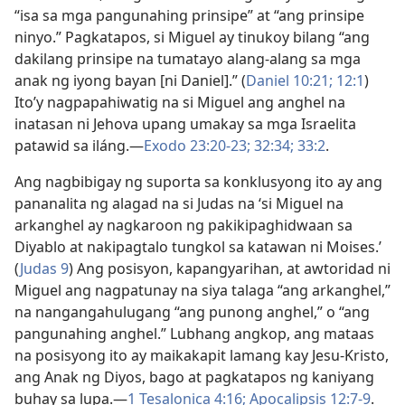
“isa sa mga pangunahing prinsipe” at “ang prinsipe
ninyo.” Pagkatapos, si Miguel ay tinukoy bilang “ang
dakilang prinsipe na tumatayo alang-alang sa mga
anak ng iyong bayan [ni Daniel].” (
Daniel 10:21;
12:1
)
Ito’y nagpapahiwatig na si Miguel ang anghel na
inatasan ni Jehova upang umakay sa mga Israelita
patawid sa iláng.​—
Exodo 23:20-23;
32:34;
33:2
.
Ang nagbibigay ng suporta sa konklusyong ito ay ang
pananalita ng alagad na si Judas na ‘si Miguel na
arkanghel ay nagkaroon ng pakikipaghidwaan sa
Diyablo at nakipagtalo tungkol sa katawan ni Moises.’
(
Judas 9
) Ang posisyon, kapangyarihan, at awtoridad ni
Miguel ang nagpatunay na siya talaga “ang arkanghel,”
na nangangahulugang “ang punong anghel,” o “ang
pangunahing anghel.” Lubhang angkop, ang mataas
na posisyong ito ay maikakapit lamang kay Jesu-Kristo,
ang Anak ng Diyos, bago at pagkatapos ng kaniyang
buhay sa lupa.​—
1 Tesalonica 4:16;
Apocalipsis 12:7-9
.