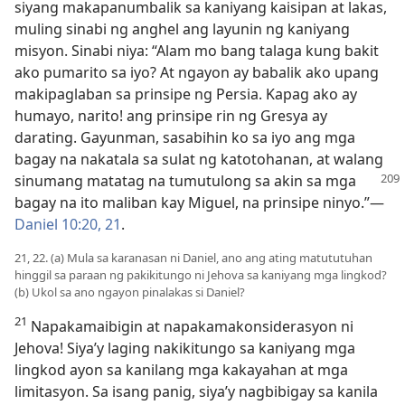
siyang makapanumbalik sa kaniyang kaisipan at lakas,
muling sinabi ng anghel ang layunin ng kaniyang
misyon. Sinabi niya: “Alam mo bang talaga kung bakit
ako pumarito sa iyo? At ngayon ay babalik ako upang
makipaglaban sa prinsipe ng Persia. Kapag ako ay
humayo, narito! ang prinsipe rin ng Gresya ay
darating. Gayunman, sasabihin ko sa iyo ang mga
bagay na nakatala sa sulat ng katotohanan, at walang
sinumang matatag na tumutulong
sa akin sa mga
bagay na ito maliban kay Miguel, na prinsipe ninyo.”​—
Daniel 10:20, 21
.
21, 22. (a) Mula sa karanasan ni Daniel, ano ang ating matututuhan
hinggil sa paraan ng pakikitungo ni Jehova sa kaniyang mga lingkod?
(b) Ukol sa ano ngayon pinalakas si Daniel?
21
Napakamaibigin at napakamakonsiderasyon ni
Jehova! Siya’y laging nakikitungo sa kaniyang mga
lingkod ayon sa kanilang mga kakayahan at mga
limitasyon. Sa isang panig, siya’y nagbibigay sa kanila