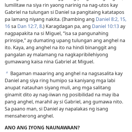
lumilitaw na siya rin yaong narinig na nag-utos kay
Gabriel na tulungan si Daniel sa pangitaing katatapos
pa lamang niyang nakita. (Ihambing ang
Daniel 8:2,
15,
16
sa
Dan 12:7, 8
.) Karagdagan pa, ang
Daniel 10:13
ay
nagpapakita na si Miguel, “isa sa pangunahing
prinsipe,” ay dumating upang tulungan ang anghel na
ito. Kaya, ang anghel na ito na hindi binanggit ang
pangalan ay malamang na nagkapribilehiyong
gumawang kaisa nina Gabriel at Miguel.
Bagaman maaaring ang anghel na nagsasalita kay
b
Daniel ang siya ring humipo sa kaniyang mga labi
anupat natauhan siyang muli, ang mga salitang
ginamit dito ay nag-iiwan ng posibilidad na may iba
pang anghel, marahil ay si Gabriel, ang gumawa nito.
Sa paano man, si Daniel ay napalakas ng isang
mensaherong anghel.
ANO ANG IYONG NAUNAWAAN?