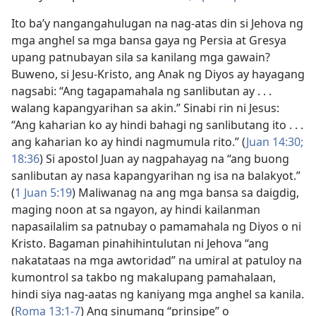
Ito ba’y nangangahulugan na nag-atas din si Jehova ng
mga anghel sa mga bansa gaya ng Persia at Gresya
upang patnubayan sila sa kanilang mga gawain?
Buweno, si Jesu-Kristo, ang Anak ng Diyos ay hayagang
nagsabi: “Ang tagapamahala ng sanlibutan ay . . .
walang kapangyarihan sa akin.” Sinabi rin ni Jesus:
“Ang kaharian ko ay hindi bahagi ng sanlibutang ito . . .
ang kaharian ko ay hindi nagmumula rito.” (
Juan 14:30;
18:36
) Si apostol Juan ay nagpahayag na “ang buong
sanlibutan ay nasa kapangyarihan ng isa na balakyot.”
(
1 Juan 5:19
) Maliwanag na ang mga bansa sa daigdig,
maging noon at sa ngayon, ay hindi kailanman
napasailalim sa patnubay o pamamahala ng Diyos o ni
Kristo. Bagaman pinahihintulutan ni Jehova “ang
nakatataas na mga awtoridad” na umiral at patuloy na
kumontrol sa takbo ng makalupang pamahalaan,
hindi siya nag-aatas ng kaniyang mga anghel sa kanila.
(
Roma 13:1-7
) Ang sinumang “prinsipe” o