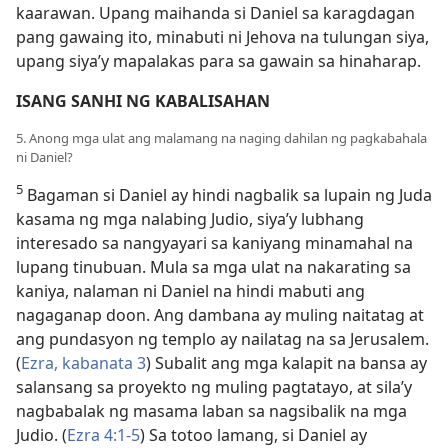
kaarawan. Upang maihanda si Daniel sa karagdagan
pang gawaing ito, minabuti ni Jehova na tulungan siya,
upang siya’y mapalakas para sa gawain sa hinaharap.
ISANG SANHI NG KABALISAHAN
5. Anong mga ulat ang malamang na naging dahilan ng pagkabahala
ni Daniel?
5
Bagaman si Daniel ay hindi nagbalik sa lupain ng Juda
kasama ng mga nalabing Judio, siya’y lubhang
interesado sa nangyayari sa kaniyang minamahal na
lupang tinubuan. Mula sa mga ulat na nakarating sa
kaniya, nalaman ni Daniel na hindi mabuti ang
nagaganap doon. Ang dambana ay muling naitatag at
ang pundasyon ng templo ay nailatag na sa Jerusalem.
(
Ezra, kabanata 3
) Subalit ang mga kalapit na bansa ay
salansang sa proyekto ng muling pagtatayo, at sila’y
nagbabalak ng masama laban sa nagsibalik na mga
Judio. (
Ezra 4:1-5
) Sa totoo lamang, si Daniel ay