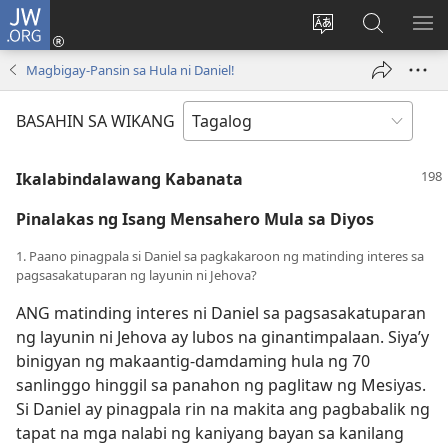
JW.ORG
Mag-
log
Baguhin
Maghana
IPA
In
ang
sa
AN
Magbigay-Pansin sa Hula ni Daniel!
(may
wika
JW.ORG
ME
bubukas
ng
BASAHIN SA WIKANG
na
site
bagong
Ikalabindalawang Kabanata
window)
Pinalakas ng Isang Mensahero Mula sa Diyos
1. Paano pinagpala si Daniel sa pagkakaroon ng matinding interes sa
pagsasakatuparan ng layunin ni Jehova?
ANG matinding interes ni Daniel sa pagsasakatuparan
ng layunin ni Jehova ay lubos na ginantimpalaan. Siya’y
binigyan ng makaantig-damdaming hula ng 70
sanlinggo hinggil sa panahon ng paglitaw ng Mesiyas.
Si Daniel ay pinagpala rin na makita ang pagbabalik ng
tapat na mga nalabi ng kaniyang bayan sa kanilang