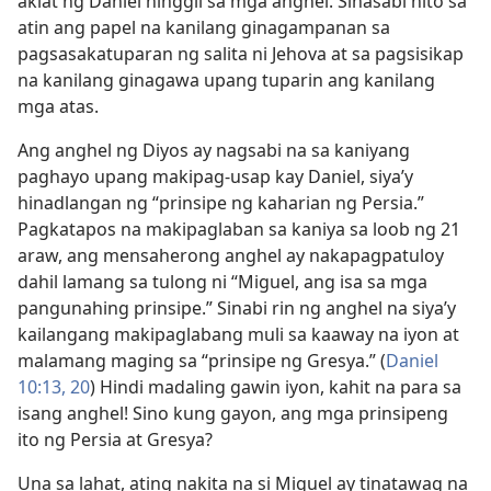
aklat ng Daniel hinggil sa mga anghel. Sinasabi nito sa
atin ang papel na kanilang ginagampanan sa
pagsasakatuparan ng salita ni Jehova at sa pagsisikap
na kanilang ginagawa upang tuparin ang kanilang
mga atas.
Ang anghel ng Diyos ay nagsabi na sa kaniyang
paghayo upang makipag-usap kay Daniel, siya’y
hinadlangan ng “prinsipe ng kaharian ng Persia.”
Pagkatapos na makipaglaban sa kaniya sa loob ng 21
araw, ang mensaherong anghel ay nakapagpatuloy
dahil lamang sa tulong ni “Miguel, ang isa sa mga
pangunahing prinsipe.” Sinabi rin ng anghel na siya’y
kailangang makipaglabang muli sa kaaway na iyon at
malamang maging sa “prinsipe ng Gresya.” (
Daniel
10:13,
20
) Hindi madaling gawin iyon, kahit na para sa
isang anghel! Sino kung gayon, ang mga prinsipeng
ito ng Persia at Gresya?
Una sa lahat, ating nakita na si Miguel ay tinatawag na