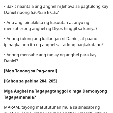
• Bakit naantala ang anghel ni Jehova sa pagtulong kay
Daniel noong 536/535 B.C.E.?
• Ano ang ipinakikita ng kasuutan at anyo ng
mensaherong anghel ng Diyos hinggil sa kaniya?
• Anong tulong ang kailangan ni Daniel, at paano
ipinagkaloob ito ng anghel sa tatlong pagkakataon?
• Anong mensahe ang taglay ng anghel para kay
Daniel?
[Mga Tanong sa Pag-aaral]
[Kahon sa pahina 204, 205]
Mga Anghel na Tagapagtanggol o mga Demonyong
Tagapamahala?
MARAMI tayong matututuhan mula sa sinasabi ng