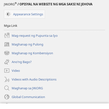
Kinasihan
®
JW.ORG
/ OPISYAL NA WEBSITE NG MGA SAKSI NI JEHOVA
ng
Diyos
Appearance Settings
at
Kapaki-
Mga Link
pakinabang"
Mag-request ng Pupunta sa Iyo
Maghanap ng Pulong
(may
bubukas
Maghanap ng Kombensiyon
(may
na
bubukas
bagong
Ano’ng Bago?
na
window)
bagong
Video
window)
Videos with Audio Descriptions
Maghanap sa JW.ORG
Global Communication
Help