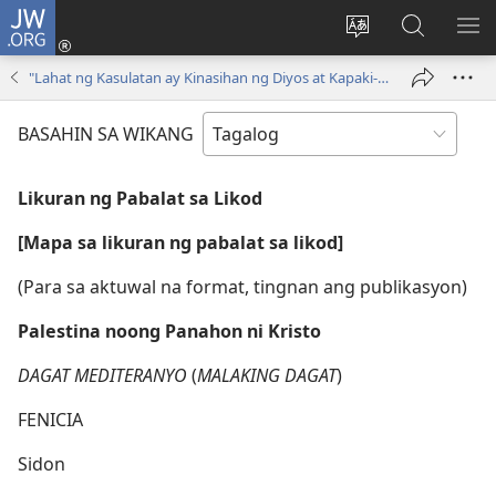
JW.ORG
Mag-
log
Baguhin
Maghana
IPA
In
ang
sa
AN
"Lahat ng Kasulatan ay Kinasihan ng Diyos at Kapaki-pakinabang"
(may
wika
JW.ORG
ME
bubukas
ng
BASAHIN SA WIKANG
na
site
bagong
Likuran ng Pabalat sa Likod
window)
[Mapa sa likuran ng pabalat sa likod]
(Para sa aktuwal na format, tingnan ang publikasyon)
Palestina noong Panahon ni Kristo
DAGAT MEDITERANYO
(
MALAKING DAGAT
)
FENICIA
Sidon