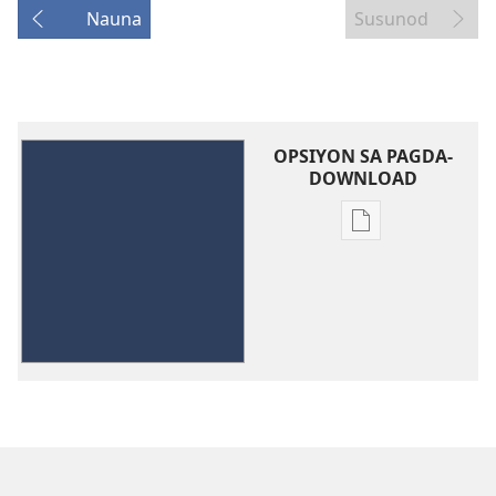
Nauna
Susunod
OPSIYON SA PAGDA-
DOWNLOAD
Opsiyon
sa
pagda-
download
ng
publikasyon
"Lahat
ng
Kasulatan
ay