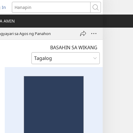
 In
Hanapin
ukas
A AMIN
ong
ngyayari sa Agos ng Panahon
ow)
BASAHIN SA WIKANG