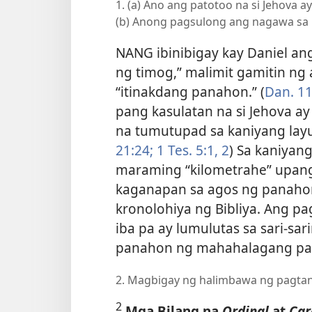
1. (a) Ano ang patotoo na si Jehova 
(b) Anong pagsulong ang nagawa sa 
NANG ibinibigay kay Daniel ang 
ng timog,” malimit gamitin ng 
“itinakdang panahon.” (
Dan. 11
pang kasulatan na si Jehova a
na tumutupad sa kaniyang layu
21:24;
1 Tes. 5:1, 2
) Sa kaniyang
maraming “kilometrahe” upa
kaganapan sa agos ng panahon
kronolohiya ng Bibliya. Ang p
iba pa ay lumulutas sa sari-s
panahon ng mahahalagang pang
2. Magbigay ng halimbawa ng pagtan
2
Mga Bilang na
Ordinal
at
Car