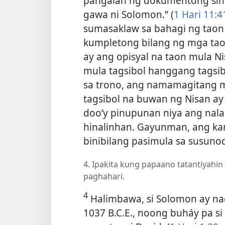
pangalan ng dokumentong sinis
gawa ni Solomon.” (
1 Hari 11:4
sumasaklaw sa bahagi ng taon 
kumpletong bilang ng mga tao
ay ang opisyal na taon mula N
mula tagsibol hanggang tagsib
sa trono, ang namamagitang 
tagsibol na buwan ng Nisan ay 
doo’y pinupunan niya ang nala
hinalinhan. Gayunman, ang kan
binibilang pasimula sa susunod
4. Ipakita kung papaano tatantiyahin
paghahari.
4
Halimbawa, si Solomon ay na
1037 B.C.E., noong buháy pa si