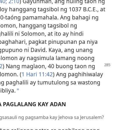
40;
2:10
) Gayunman, ang huling taon ng
oy hanggang tagsibol ng 1037 B.C.E., at
 40-taóng pamamahala. Ang bahagi ng
olomon, hanggang tagsibol ng
alili ni Solomon, at ito ay hindi
 paghahari, pagkat pinupunan pa niya
gpupuno ni David. Kaya, ang unang
Solomon ay nagsimula lamang noong
12
) Nang maglaon, 40 buong taon ng
lomon. (
1 Hari 11:42
) Ang paghihiwalay
g paghalili ay tumutulong sa wastong
bliya.
a
A PAGLALANG KAY ADAN
agsasauli ng pagsamba kay Jehova sa Jerusalem?