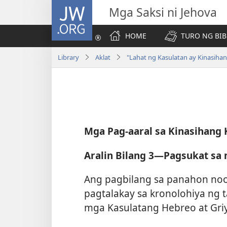
JW.ORG
Mga Saksi ni Jehova
HOME
TURO NG BIB
Library
Aklat
"Lahat ng Kasulatan ay Kinasiha
Mga Pag-aaral sa Kinasihang K
Aralin Bilang 3​—Pagsukat sa
Ang pagbilang sa panahon noo
pagtalakay sa kronolohiya ng
mga Kasulatang Hebreo at Gri