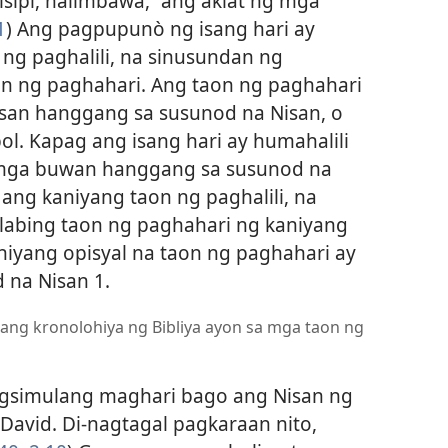
ipi, halimbawa, “ang aklat ng mga
1
) Ang pagpupunò ng isang hari ay
ng paghalili, na sinusundan ng
n ng paghahari. Ang taon ng paghahari
isan hanggang sa susunod na Nisan, o
ol. Kapag ang isang hari ay humahalili
mga buwan hanggang sa susunod na
ang kaniyang taon ng paghalili, na
labing taon ng paghahari ng kaniyang
iyang opisyal na taon ng paghahari ay
 na Nisan 1.
 ang kronolohiya ng Bibliya ayon sa mga taon ng
gsimulang maghari bago ang Nisan ng
 David. Di-nagtagal pagkaraan nito,