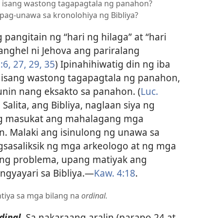
ay isang wastong tagapagtala ng panahon?
pag-unawa sa kronolohiya ng Bibliya?
pangitain ng “hari ng hilaga” at “hari
anghel ni Jehova ang pariralang
:6,
27,
29,
35
) Ipinahihiwatig din ng iba
y isang wastong tagapagtala ng panahon,
nin nang eksakto sa panahon. (
Luc.
 Salita, ang Bibliya, naglaan siya ng
ng masukat ang mahalagang mga
. Malaki ang isinulong ng unawa sa
agsasaliksik ng mga arkeologo at ng mga
aring problema, upang matiyak ang
yayari sa Bibliya.​—
Kaw. 4:18
.
tiya sa mga bilang na
ordinal.
dinal.
Sa nakaraang aralin (parapo 24 at