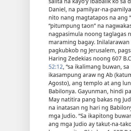
salita na kayo’y ibabalik ko sa d
Daniel, na pamilyar-na-pamilya
nito nang magtatapos na ang “
“pitumpung taon” na nagwakas 
nagpasimula noong taglagas ng
maraming bagay. Inilalarawan
pagkubkob ng Jerusalem, pagsa
Haring Zedekias noong 607 B.C.
52:12
, “sa ikalimang buwan, s
ikasampung araw ng Ab (katum
Agosto), ang templo at ang lu
Babilonya. Gayunman, hindi pa
May natitira pang bakas ng Ju
na inatasan ng hari ng Babilo
mga Judio. “Sa ikapitong buwan,
ang mga Judio ay takut-na-tak