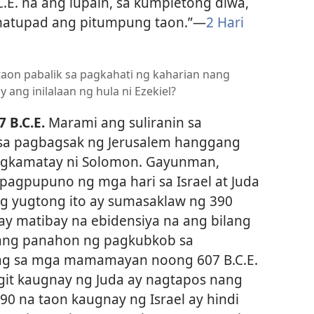
C.E. na ang lupain, sa kumpletong diwa,
g matupad ang pitumpung taon.”​—
2 Hari
taon pabalik sa pagkahati ng kaharian nang
ang inilalaan ng hula ni Ezekiel?
 B.C.E.
Marami ang suliranin sa
 sa pagbagsak ng Jerusalem hanggang
agkamatay ni Solomon. Gayunman,
pagpupuno ng mga hari sa Israel at Juda
ng yugtong ito ay sumasaklaw ng 390
ay matibay na ebidensiya na ang bilang
to ang panahon ng pagkubkob sa
hag sa mga mamamayan noong 607 B.C.E.
git kaugnay ng Juda ay nagtapos nang
0 na taon kaugnay ng Israel ay hindi