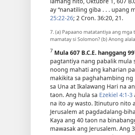
lamang nito, Oktubre 1, 607 B.
ay “nanatiling giba . . . upan
25:22-26
; 2 Cron. 36:20, 21.
7. (a) Papaano matatantiya ang mga 
mamatay si Solomon? (b) Anong alalay 
7
Mula 607 B.C.E. hanggang 997
pagtantiya nang pabalik mula
noong mahati ang kaharian p
makikita sa paghahambing ng 
sa Una at Ikalawang Hari na a
taon. Ang hula sa
Ezekiel 4:1-3
na ito ay wasto. Itinuturo ni
Jerusalem at pagdadalang-bi
Kaya ang 40 taon na binabang
mawasak ang Jerusalem. Ang 39