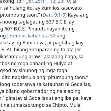
akong ito.” (
Jer. 25:11, 12;
29:10
) Si
r sa hulang ito, ay kumilos kasuwato
pitumpung taon.” (
Dan. 9:1-3
) Kaya ang
noong taglagas ng 537 B.C.E. ay
 607 B.C.E. Pinatutunayan ito ng
 ng
Jeremias kabanata 52
ang
lakay ng Babilonya, at pagbihag kay
E. At, bilang katuparan ng talata
Jer
a ikasampung araw,” alalaong baga, sa
bas ng mga bahagi ng Hulyo at
ngsod ay sinunog ng mga taga-
 dito nagsimula ang “pitumpung taon.”
diong soberanya sa katauhan ni Gedalias,
nya bilang gobernador ng nalalabing
” pinatay si Gedalias at ang iba pa, kaya
ot na tumakas tungo sa Ehipto. Mula