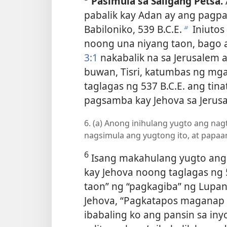
Pasimula sa Saligang Petsa.
pabalik kay Adan ay ang pagpa
Babiloniko, 539 B.C.E.
Iniutos
b
noong una niyang taon, bago a
3:1
nakabalik na sa Jerusalem 
buwan, Tisri, katumbas ng mg
taglagas ng 537 B.C.E. ang tin
pagsamba kay Jehova sa Jerus
6. (a) Anong inihulang yugto ang nag
nagsimula ang yugtong ito, at papaan
6
Isang makahulang yugto ang
kay Jehova noong taglagas ng 
taon” ng “pagkagiba” ng Lupang
Jehova, “Pagkatapos maganap 
ibabaling ko ang pansin sa iny