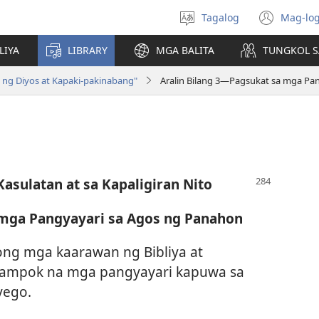
Tagalog
Mag-log
Pumili
(may
ng
bub
LIYA
LIBRARY
MGA BALITA
TUNGKOL S
wika
na
bag
n ng Diyos at Kapaki-pakinabang"
Aralin Bilang 3—Pagsukat sa mga Pa
wind
asulatan at sa Kapaligiran Nito
 mga Pangyayari sa Agos ng Panahon
ng mga kaarawan ng Bibliya at
 tampok na mga pangyayari kapuwa sa
yego.