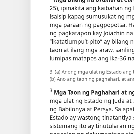
25), ipinakita ang kaibahan ng
isaisip kapag sumusukat ng m
mga paraan ng pagpepetsa. Hal
ng pagkatapon kay Joiachin na
“ikatatlumpu’t-pito” ay bilang
taon at ilang mga araw, sanl
lumipas matapos ang ika-36 na
3. (a) Anong mga ulat ng Estado ang 
(b) Ano ang taon ng paghahari, at an
3
Mga Taon ng Paghahari at ng
mga ulat ng Estado ng Juda at 
ng Babilonya at Persya. Sa apa
Estado ay wastong tinatantiya
sistemang ito ay tinutularan ng