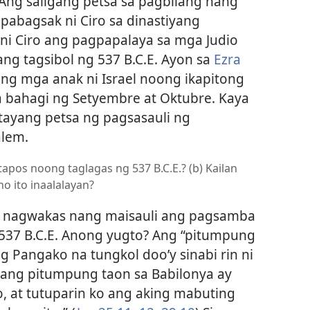
Ang saligang petsa sa pagbilang nang
pabagsak ni Ciro sa dinastiyang
 ni Ciro ang pagpapalaya sa mga Judio
ng tagsibol ng 537 B.C.E. Ayon sa
Ezra
ang mga anak ni Israel noong ikapitong
a bahagi ng Setyembre at Oktubre. Kaya
atayang petsa ng pagsasauli ng
alem.
tapos noong taglagas ng 537 B.C.E.? (b) Kailan
o ito inaalalayan?
 nagwakas nang maisauli ang pagsamba
537 B.C.E. Anong yugto? Ang “pitumpung
 Pangako na tungkol doo’y sinabi rin ni
ang pitumpung taon sa Babilonya ay
o, at tutuparin ko ang aking mabuting