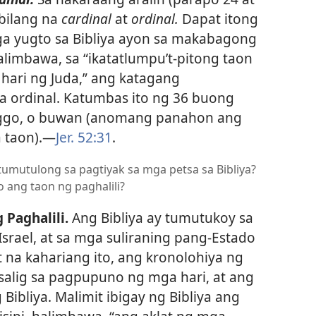
 bilang na
cardinal
at
ordinal.
Dapat itong
ga yugto sa Bibliya ayon sa makabagong
imbawa, sa “ikatatlumpu’t-pitong taon
 hari ng Juda,” ang katagang
 na ordinal. Katumbas ito ng 36 buong
inggo, o buwan (anomang panahon ang
 taon).​—
Jer. 52:31
.
tumutulong sa pagtiyak sa mga petsa sa Bibliya?
o ang taon ng paghalili?
 Paghalili.
Ang Bibliya ay tumutukoy sa
Israel, at sa mga suliraning pang-Estado
t na kahariang ito, ang kronolohiya ng
 salig sa pagpupuno ng mga hari, at ang
 Bibliya. Malimit ibigay ng Bibliya ang