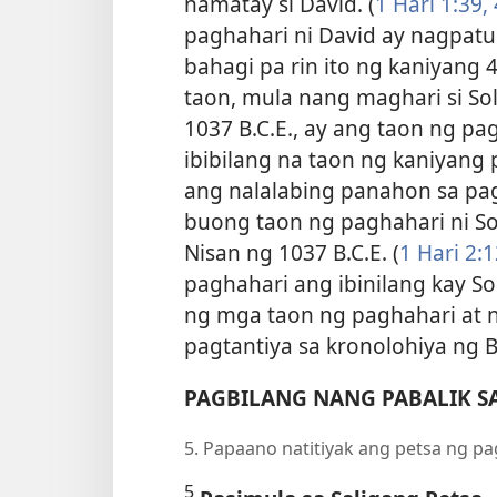
namatay si David. (
1 Hari 1:39, 
paghahari ni David ay nagpatul
bahagi pa rin ito ng kaniyang
taon, mula nang maghari si S
1037 B.C.E., ay ang taon ng pagh
ibibilang na taon ng kaniyang
ang nalalabing panahon sa pa
buong taon ng paghahari ni 
Nisan ng 1037 B.C.E.
(
1 Hari 2:
paghahari ang ibinilang kay So
ng mga taon ng paghahari at n
pagtantiya sa kronolohiya ng Bi
PAGBILANG NANG PABALIK S
5. Papaano natitiyak ang petsa ng p
5