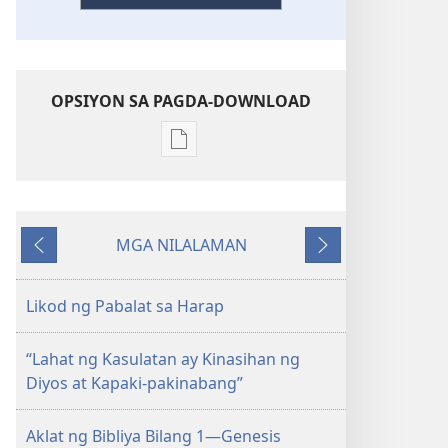
OPSIYON SA PAGDA-DOWNLOAD
Opsiyon
sa
pagda-
download
MGA NILALAMAN
ng
Nauna
Susunod
publikasyon
"Lahat
Likod ng Pabalat sa Harap
ng
Kasulatan
“Lahat ng Kasulatan ay Kinasihan ng
ay
Diyos at Kapaki-pakinabang”
Kinasihan
ng
Aklat ng Bibliya Bilang 1—Genesis
Diyos