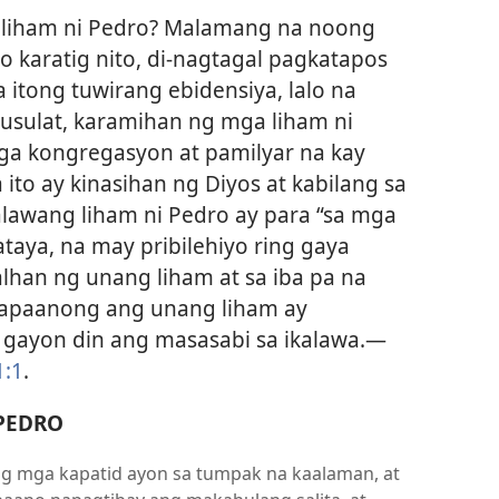
g liham ni Pedro? Malamang na noong
o karatig nito, di-nagtagal pagkatapos
itong tuwirang ebidensiya, lalo na
inusulat, karamihan ng mga liham ni
ga kongregasyon at pamilyar na kay
to ay kinasihan ng Diyos at kabilang sa
alawang liham ni Pedro ay para “sa mga
ya, na may pribilehiyo ring gaya
lhan ng unang liham at sa iba pa na
papaanong ang unang liham ay
gayon din ang masasabi sa ikalawa.​—
1:1
.
PEDRO
g mga kapatid ayon sa tumpak na kaalaman, at