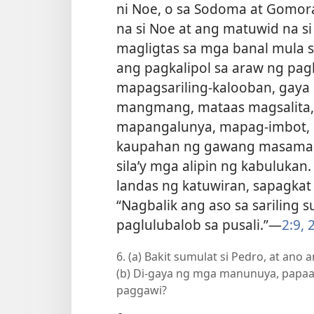
ni Noe, o sa Sodoma at Gomora
na si Noe at ang matuwid na si
magligtas sa mga banal mula s
ang pagkalipol sa araw ng pag
mapagsariling-kalooban, gaya
mangmang, mataas magsalita,
mapangalunya, mapag-imbot, a
kaupahan ng gawang masama. 
sila’y mga alipin ng kabulukan.
landas ng katuwiran, sapagkat
“Nagbalik ang aso sa sariling 
paglulubalob sa pusali.”​—
2:9,
2
6. (a) Bakit sumulat si Pedro, at ano
(b) Di-gaya ng mga manunuya, papaa
paggawi?