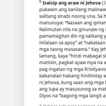
6
Isaisip ang araw ni Jehova
(
3
pukawin ang kanilang malinaw
salitang sinabi noong una. Sa 
manunuya: “Nasaan ang ipinang
Nalimutan nila na ginunaw ng 
pamamagitan din ng salitang y
inilalaan sa apoy” at “nakataa
mga taong masasama.” Kay Jeh
lamang, kaya “hindi mabagal s
matiisin, pagkat ayaw niya n
pag-ingatan ng mga Kristiyan
kabanalan habang hinihintay at
ni Jehova, kung saan ang mga
ang lupa ay masusunog sa mat
Diyos na “bagong mga langit a