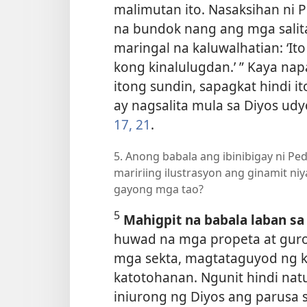
malimutan ito. Nasaksihan ni P
na bundok nang ang mga salita
maringal na kaluwalhatian: ‘Ito
kong kinalulugdan.’ ” Kaya nap
itong sundin, sapagkat hindi i
ay nagsalita mula sa Diyos udy
17,
21
.
5. Anong babala ang ibinibigay ni P
maririing ilustrasyon ang ginamit ni
gayong mga tao?
5
Mahigpit na babala laban s
huwad na mga propeta at gu
mga sekta, magtataguyod ng k
katotohanan. Ngunit hindi nat
iniurong ng Diyos ang parusa