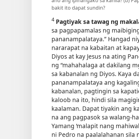
ano ang ipinangako sa kanila? (b) Pa
bakit ito dapat sundin?
4
Pagtiyak sa tawag ng makal
sa pagpapamalas ng maibigin
pananampalataya.” Hangad niy
nararapat na kabaitan at kap
Diyos at kay Jesus na ating Pa
ng “mahahalaga at dakilang m
sa kabanalan ng Diyos. Kaya d
pananampalataya ang kagalingan
kabanalan, pagtingin sa kapat
kaloob na ito, hindi sila mag
kaalaman. Dapat tiyakin ang k
na ang pagpasok sa walang-h
Yamang ‘malapit nang mahiwala
ni Pedro na paalalahanan sila