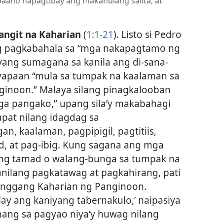
paano napagtibay ang makahulang salita, at
angit na Kaharian
(
1:1-21
). Listo si Pedro
g pagkabahala sa “mga nakapagtamo ng
ang sumagana sa kanila ang di-sana-
ayapaan “mula sa tumpak na kaalaman sa
nginoon.” Malaya silang pinagkalooban
ga pangako,” upang sila’y makabahagi
apat nilang idagdag sa
, kaalaman, pagpipigil, pagtitiis,
id, at pag-ibig. Kung sagana ang mga
iging tamad o walang-bunga sa tumpak na
anilang pagkatawag at pagkahirang, pati
anggang Kaharian ng Panginoon.
y ang kaniyang tabernakulo,’ naipasiya
 nang sa pagyao niya’y huwag nilang