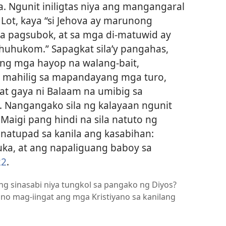
. Ngunit iniligtas niya ang mangangaral
 Lot, kaya “si Jehova ay marunong
a pagsubok, at sa mga di-matuwid ay
huhukom.” Sapagkat sila’y pangahas,
 ng mga hayop na walang-bait,
 mahilig sa mapandayang mga turo,
t gaya ni Balaam na umibig sa
Nangangako sila ng kalayaan ngunit
 Maigi pang hindi na sila natuto ng
 natupad sa kanila ang kasabihan:
suka, at ang napaliguang baboy sa
2
.
 ang sinasabi niya tungkol sa pangako ng Diyos?
no mag-iingat ang mga Kristiyano sa kanilang