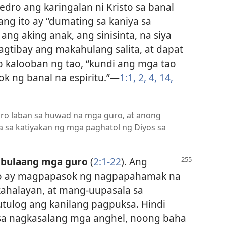
edro ang karingalan ni Kristo sa banal
ng ito ay “dumating sa kaniya sa
 ang aking anak, ang sinisinta, na siya
agtibay ang makahulang salita, at dapat
to kalooban ng tao, “kundi ang mga tao
ok ng banal na espiritu.”​—
1:1, 2,
4,
14,
edro laban sa huwad na mga guro, at anong
ya sa katiyakan ng mga paghatol ng Diyos sa
a bulaang mga guro
(
2:1-22
). Ang
ro ay magpapasok ng nagpapahamak na
ahalayan, at mang-uupasala sa
utulog ang kanilang pagpuksa. Hindi
 sa nagkasalang mga anghel, noong baha