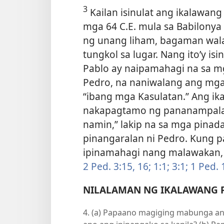
3
Kailan isinulat ang ikalawan
mga 64 C.E. mula sa Babilonya 
ng unang liham, bagaman wala 
tungkol sa lugar. Nang ito’y is
Pablo ay naipamahagi na sa m
Pedro, na naniwalang ang mga i
“ibang mga Kasulatan.” Ang ik
nakapagtamo ng pananampalata
namin,” lakip na sa mga pinada
pinangaralan ni Pedro. Kung 
ipinamahagi nang malawakan, 
2 Ped. 3:15, 16;
1:1;
3:1;
1 Ped. 
NILALAMAN NG IKALAWANG 
4. (a) Papaano magiging mabunga an