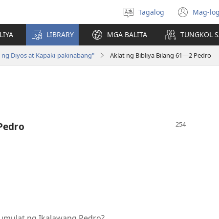
Tagalog
Mag-log
Pumili
(may
ng
bub
LIYA
LIBRARY
MGA BALITA
TUNGKOL S
wika
na
bag
n ng Diyos at Kapaki-pakinabang"
Aklat ng Bibliya Bilang 61—2 Pedro
wind
Pedro
sumulat ng Ikalawang Pedro?