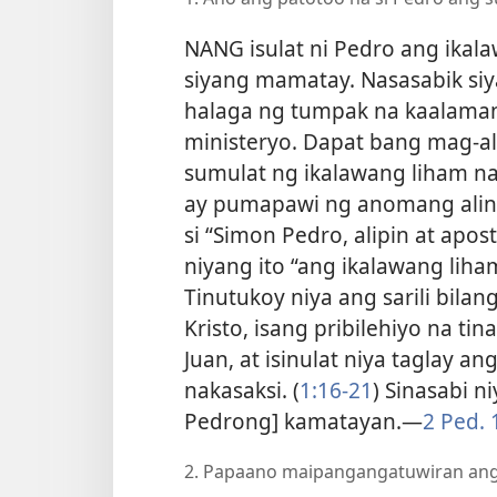
NANG isulat ni Pedro ang ikala
siyang mamatay. Nasasabik siy
halaga ng tumpak na kaalaman 
ministeryo. Dapat bang mag-al
sumulat ng ikalawang liham n
ay pumapawi ng anomang alinl
si “Simon Pedro, alipin at aposto
niyang ito “ang ikalawang liham
Tinutukoy niya ang sarili bila
Kristo, isang pribilehiyo na ti
Juan, at isinulat niya taglay
nakasaksi. (
1:16-21
) Sinasabi n
Pedrong] kamatayan.​—
2 Ped. 
2. Papaano maipangangatuwiran ang