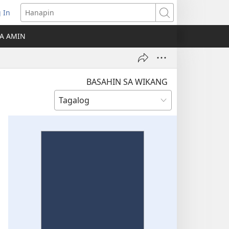
 In
Hanapin
ukas
A AMIN
ong
ow)
BASAHIN SA WIKANG