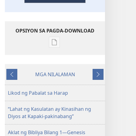
OPSIYON SA PAGDA-DOWNLOAD
Opsiyon
sa
pagda-
download
MGA NILALAMAN
ng
Nauna
Susunod
publikasyon
"Lahat
Likod ng Pabalat sa Harap
ng
Kasulatan
“Lahat ng Kasulatan ay Kinasihan ng
ay
Diyos at Kapaki-pakinabang”
Kinasihan
ng
Aklat ng Bibliya Bilang 1—Genesis
Diyos