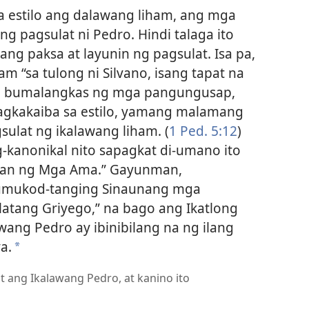
 estilo ang dalawang liham, ang mga
ang pagsulat ni Pedro. Hindi talaga ito
ng paksa at layunin ng pagsulat. Isa pa,
am “sa tulong ni Silvano, isang tapat na
 ang bumalangkas ng mga pangungusap,
pagkakaiba sa estilo, yamang malamang
sulat ng ikalawang liham. (
1 Ped. 5:12
)
-kanonikal nito sapagkat di-umano ito
ayan ng Mga Ama.” Gayunman,
mukod-tanging Sinaunang mga
latang Griyego,” na bago ang Ikatlong
wang Pedro ay ibinibilang na ng ilang
a.
a
at ang Ikalawang Pedro, at kanino ito