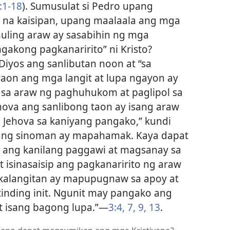
:1-18
). Sumusulat si Pedro upang
 na kaisipan, upang maalaala ang mga
huling araw ay sasabihin ng mga
akong pagkanaririto” ni Kristo?
Diyos ang sanlibutan noon at “sa
aon ang mga langit at lupa ngayon ay
n sa araw ng paghuhukom at paglipol sa
ova ang sanlibong taon ay isang araw
i Jehova sa kaniyang pangako,” kundi
a ang sinoman ay mapahamak. Kaya dapat
o ang kanilang paggawi at magsanay sa
 isinasaisip ang pagkanaririto ng araw
 kalangitan ay mapupugnaw sa apoy at
inding init. Ngunit may pangako ang
t isang bagong lupa.”​—
3:4,
7,
9,
13
.