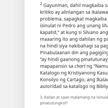
2
Gayunman, dahil magkaiba sa
kritiko ay alinlangan sa ikalaw
problema, sapagkat magkaiba a
isinulat ni Pedro ang unang lih
kapatid,” at kung si Silvano
maaaring ito ang dahilan ng 
na hindi siya nakibahagi sa pag
Pinabulaanan din ang pagiging
“ay hindi gaanong pinatutun
mapapansin sa
chart
ng “Namu
Katalogo ng Kristiyanong Kasu
Konsilyo ng Cartago, ang Ikala
autoridad sa katalogo ng Bibliy
3. Kailan at saan malamang na isinul
pinatutungkol?