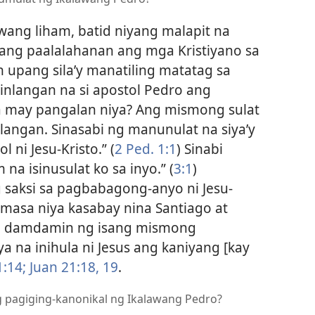
wang liham, batid niyang malapit na
ang paalalahanan ang mga Kristiyano sa
upang sila’y manatiling matatag sa
inlangan na si apostol Pedro ang
a may pangalan niya? Ang mismong sulat
angan. Sinasabi ng manunulat na siya’y
l ni Jesu-Kristo.” (
2 Ped. 1:1
) Sinabi
 na isinusulat ko sa inyo.” (
3:1
)
ng saksi sa pagbabagong-anyo ni Jesu-
namasa niya kasabay nina Santiago at
 ang damdamin ng isang mismong
iya na inihula ni Jesus ang kaniyang [kay
1:14;
Juan 21:18, 19
.
 pagiging-kanonikal ng Ikalawang Pedro?