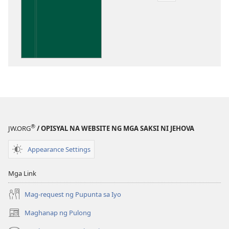
sa
pagda-
download
ng
publikasyon
Kaunawaan
sa
Kasulatan
®
JW.ORG
/ OPISYAL NA WEBSITE NG MGA SAKSI NI JEHOVA
Appearance Settings
Mga Link
Mag-request ng Pupunta sa Iyo
Maghanap ng Pulong
(may
bubukas