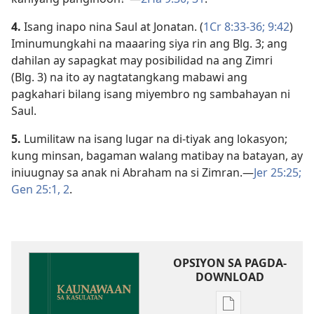
4.
Isang inapo nina Saul at Jonatan. (
1Cr 8:33-36;
9:42
)
Iminumungkahi na maaaring siya rin ang Blg. 3; ang
dahilan ay sapagkat may posibilidad na ang Zimri
(Blg. 3) na ito ay nagtatangkang mabawi ang
pagkahari bilang isang miyembro ng sambahayan ni
Saul.
5.
Lumilitaw na isang lugar na di-tiyak ang lokasyon;
kung minsan, bagaman walang matibay na batayan, ay
iniuugnay sa anak ni Abraham na si Zimran.​—
Jer 25:25;
Gen 25:1, 2
.
OPSIYON SA PAGDA-
DOWNLOAD
Opsiyon