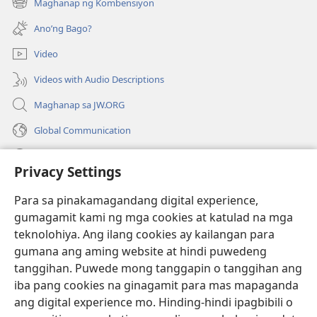
Maghanap ng Kombensiyon
(may
na
bubukas
bagong
Ano’ng Bago?
na
window)
bagong
Video
window)
Videos with Audio Descriptions
Maghanap sa JW.ORG
Global Communication
Help
Privacy Settings
Donasyon
(may
Para sa pinakamagandang digital experience,
bubukas
gumagamit kami ng mga cookies at katulad na mga
na
Watchtower ONLINE LIBRARY™
teknolohiya. Ang ilang cookies ay kailangan para
(may
bagong
gumana ang aming website at hindi puwedeng
bubukas
window)
®
JW Hub
na
tanggihan. Puwede mong tanggapin o tanggihan ang
(may
bagong
bubukas
iba pang cookies na ginagamit para mas mapaganda
window)
®
JW Library
na
ang digital experience mo. Hinding-hindi ipagbibili o
bagong