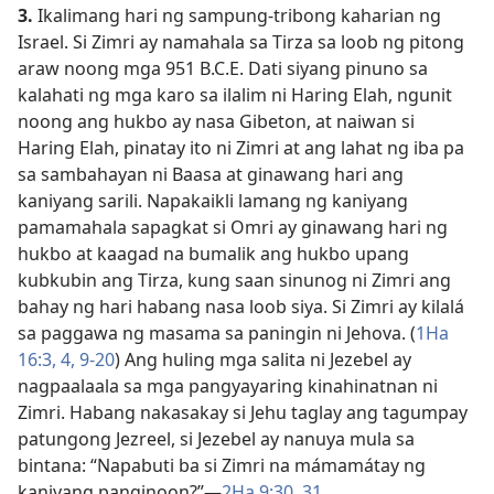
3.
Ikalimang hari ng sampung-tribong kaharian ng
Israel. Si Zimri ay namahala sa Tirza sa loob ng pitong
araw noong mga 951 B.C.E. Dati siyang pinuno sa
kalahati ng mga karo sa ilalim ni Haring Elah, ngunit
noong ang hukbo ay nasa Gibeton, at naiwan si
Haring Elah, pinatay ito ni Zimri at ang lahat ng iba pa
sa sambahayan ni Baasa at ginawang hari ang
kaniyang sarili. Napakaikli lamang ng kaniyang
pamamahala sapagkat si Omri ay ginawang hari ng
hukbo at kaagad na bumalik ang hukbo upang
kubkubin ang Tirza, kung saan sinunog ni Zimri ang
bahay ng hari habang nasa loob siya. Si Zimri ay kilalá
sa paggawa ng masama sa paningin ni Jehova. (
1Ha
16:3, 4,
9-20
) Ang huling mga salita ni Jezebel ay
nagpaalaala sa mga pangyayaring kinahinatnan ni
Zimri. Habang nakasakay si Jehu taglay ang tagumpay
patungong Jezreel, si Jezebel ay nanuya mula sa
bintana: “Napabuti ba si Zimri na mámamátay ng
kaniyang panginoon?”​—
2Ha 9:30, 31
.