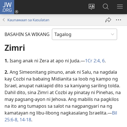
JW.ORG
Mag-
log
Baguhin
Maghana
IPA
In
ang
sa
AN
Kaunawaan sa Kasulatan
(may
wika
JW.ORG
ME
bubukas
ng
BASAHIN SA WIKANG
na
site
bagong
Zimri
window)
1.
Isang anak ni Zera at apo ni Juda.​—
1Cr 2:4,
6
.
2.
Ang Simeonitang pinuno, anak ni Salu, na nagdala
kay Cozbi na babaing Midianita sa loob ng kampo ng
Israel, anupat nakiapid dito sa kaniyang sariling tolda.
Dahil dito, sina Zimri at Cozbi ay pinatay ni Pinehas, na
may pagsang-ayon ni Jehova. Ang mabilis na pagkilos
na ito ang tumapos sa salot na nagpangyari na ng
kamatayan ng libu-libong nagkasalang Israelita.​—
Bil
25:6-8,
14-18
.