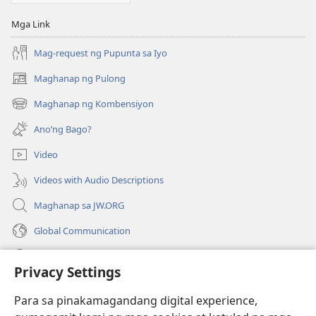
Mga Link
Mag-request ng Pupunta sa Iyo
Maghanap ng Pulong
(may
bubukas
Maghanap ng Kombensiyon
(may
na
bubukas
bagong
Ano’ng Bago?
na
window)
bagong
Video
window)
Videos with Audio Descriptions
Maghanap sa JW.ORG
Global Communication
Help
Privacy Settings
Donasyon
(may
Para sa pinakamagandang digital experience,
bubukas