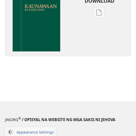
DOWNLOAD
Opsiyon
sa
pagda-
download
ng
publikasyon
Kaunawaan
sa
Kasulatan
®
JW.ORG
/ OPISYAL NA WEBSITE NG MGA SAKSI NI JEHOVA
Appearance Settings