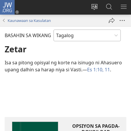
JW.ORG
Mag-
log
Baguhin
Maghana
IPA
In
ang
sa
AN
Kaunawaan sa Kasulatan
(may
wika
JW.ORG
ME
bubukas
ng
BASAHIN SA WIKANG
na
site
bagong
Zetar
window)
Isa sa pitong opisyal ng korte na isinugo ni Ahasuero
upang dalhin sa harap niya si Vasti.​—
Es 1:10, 11
.
OPSIYON SA PAGDA-