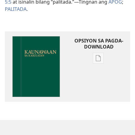
5:5
at isinalin bilang “palitada.”​—Tingnan ang
APOG
;
PALITADA
.
OPSIYON SA PAGDA-
DOWNLOAD
Opsiyon
sa
pagda-
download
ng
publikasyon
Kaunawaan
sa
Kasulatan