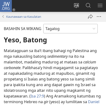
JW.ORG
Mag-
log
Baguhin
Maghana
IPA
In
ang
sa
AN
Kaunawaan sa Kasulatan
(may
wika
JW.ORG
ME
bubukas
ng
BASAHIN SA WIKANG
na
site
bagong
Yeso, Batong
window)
Matatagpuan sa iba’t ibang bahagi ng Palestina ang
mga nakausling batong
sedimentary
na ito na
malambot, madaling madurog at mataas sa
calcium
carbonate.
Palibhasa’y hindi magagamit sa pagtatayo
at napakadaling madurog at mapulbos, ginamit ng
propetang si Isaias ang batong yeso sa isang simili
para ipakita kung ano ang dapat gawin ng Israel sa
idolatrosong mga altar nito upang magkamit ng
kapatawaran. (
Isa 27:9
) Ang Aramaikong katumbas ng
terminong Hebreo na
gir
(yeso) ay lumilitaw sa
Daniel