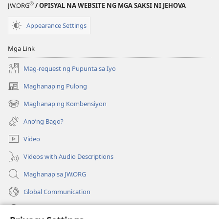
®
JW.ORG
/ OPISYAL NA WEBSITE NG MGA SAKSI NI JEHOVA
Appearance Settings
Mga Link
Mag-request ng Pupunta sa Iyo
Maghanap ng Pulong
(may
bubukas
Maghanap ng Kombensiyon
(may
na
bubukas
bagong
Ano’ng Bago?
na
window)
bagong
Video
window)
Videos with Audio Descriptions
Maghanap sa JW.ORG
Global Communication
Help