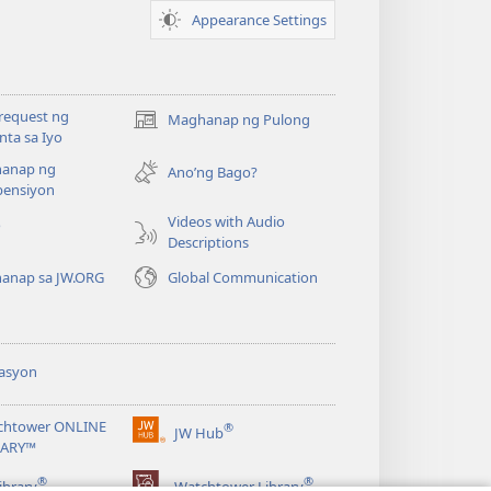
Appearance Settings
request ng
Maghanap ng Pulong
(may
ta sa Iyo
bubukas
anap ng
na
Ano’ng Bago?
ensiyon
bagong
window)
Videos with Audio
o
Descriptions
anap sa JW.ORG
Global Communication
asyon
chtower ONLINE
®
JW Hub
(may
RARY™
bubukas
®
®
na
ibrary
Watchtower Library