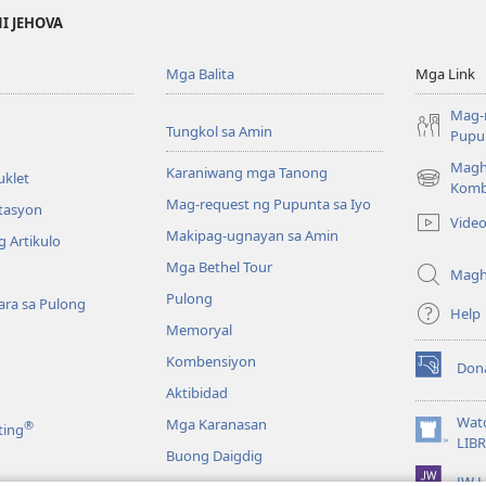
NI JEHOVA
Mga Balita
Mga Link
Mag-
Tungkol sa Amin
Pupun
Magh
Karaniwang mga Tanong
uklet
(may
Komb
Mag-request ng Pupunta sa Iyo
bubukas
itasyon
Vide
na
Makipag-ugnayan sa Amin
 Artikulo
bagong
Mga Bethel Tour
window)
Magh
Pulong
ra sa Pulong
Help
Memoryal
Kombensiyon
Don
(may
Aktibidad
bubukas
na
Wat
Mga Karanasan
®
ting
bagong
(may
LIB
Buong Daigdig
window)
bubukas
JW L
na