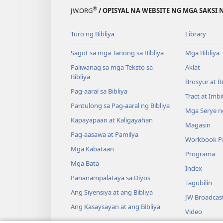
®
JW.ORG
/ OPISYAL NA WEBSITE NG MGA SAKSI 
Turo ng Bibliya
Library
Sagot sa mga Tanong sa Bibliya
Mga Bibliya
Paliwanag sa mga Teksto sa
Aklat
Bibliya
Brosyur at B
Pag-aaral sa Bibliya
Tract at Imb
Pantulong sa Pag-aaral ng Bibliya
Mga Serye ng
Kapayapaan at Kaligayahan
Magasin
Pag-aasawa at Pamilya
Workbook Pa
Mga Kabataan
Programa
Mga Bata
Index
Pananampalataya sa Diyos
Tagubilin
Ang Siyensiya at ang Bibliya
JW Broadcas
Ang Kasaysayan at ang Bibliya
Video