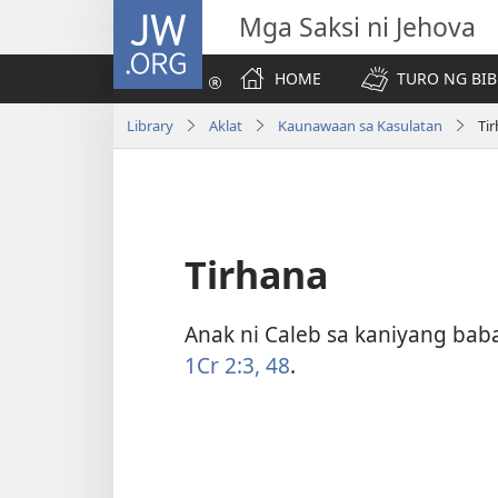
JW.ORG
Mga Saksi ni Jehova
HOME
TURO NG BIB
Library
Aklat
Kaunawaan sa Kasulatan
Ti
Tirhana
Anak ni Caleb sa kaniyang baba
1Cr 2:3,
48
.