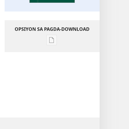
OPSIYON SA PAGDA-DOWNLOAD
Opsiyon
sa
pagda-
download
ng
publikasyon
Kaunawaan
sa
Kasulatan