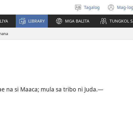
Tagalog
Mag-log
Pumili
(may
ng
bub
LIYA
LIBRARY
MGA BALITA
TUNGKOL S
wika
na
bag
rhana
wind
e na si Maaca; mula sa tribo ni Juda.​—