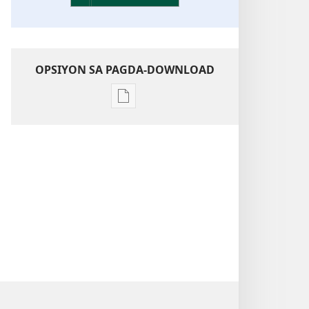
OPSIYON SA PAGDA-DOWNLOAD
Opsiyon
sa
pagda-
download
ng
publikasyon
Kaunawaan
sa
Kasulatan