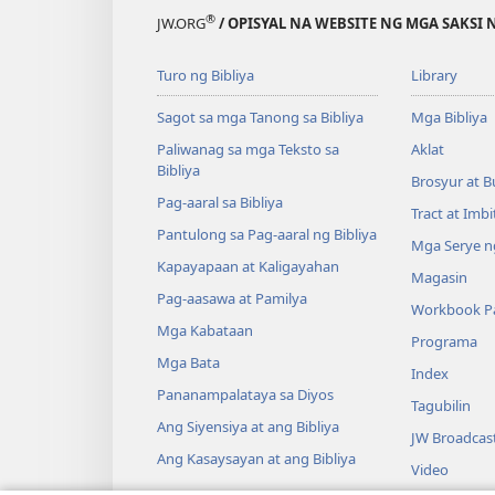
®
JW.ORG
/ OPISYAL NA WEBSITE NG MGA SAKSI 
Turo ng Bibliya
Library
Sagot sa mga Tanong sa Bibliya
Mga Bibliya
Paliwanag sa mga Teksto sa
Aklat
Bibliya
Brosyur at B
Pag-aaral sa Bibliya
Tract at Imb
Pantulong sa Pag-aaral ng Bibliya
Mga Serye ng
Kapayapaan at Kaligayahan
Magasin
Pag-aasawa at Pamilya
Workbook Pa
Mga Kabataan
Programa
Mga Bata
Index
Pananampalataya sa Diyos
Tagubilin
Ang Siyensiya at ang Bibliya
JW Broadcas
Ang Kasaysayan at ang Bibliya
Video