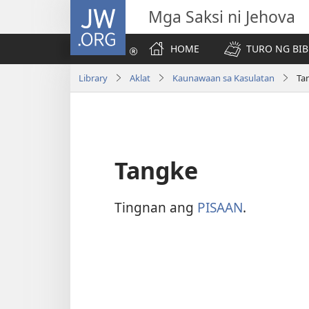
JW.ORG
Mga Saksi ni Jehova
HOME
TURO NG BIB
Library
Aklat
Kaunawaan sa Kasulatan
Ta
Tangke
Tingnan ang
PISAAN
.