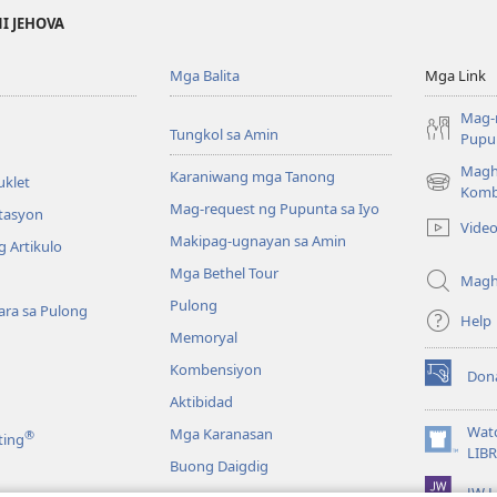
NI JEHOVA
Mga Balita
Mga Link
Mag-
Tungkol sa Amin
Pupun
Magh
Karaniwang mga Tanong
uklet
(may
Komb
Mag-request ng Pupunta sa Iyo
bubukas
itasyon
Vide
na
Makipag-ugnayan sa Amin
 Artikulo
bagong
Mga Bethel Tour
window)
Magh
Pulong
ra sa Pulong
Help
Memoryal
Kombensiyon
Don
(may
Aktibidad
bubukas
na
Wat
Mga Karanasan
®
ting
bagong
(may
LIB
Buong Daigdig
window)
bubukas
JW L
na