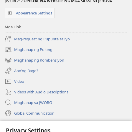
JW.ORG
/ OPISYAL NA WEBSITE NG MGA SAKSI NI JEHOVA
Appearance Settings
Mga Link
Mag-request ng Pupunta sa Iyo
Maghanap ng Pulong
(may
bubukas
Maghanap ng Kombensiyon
(may
na
bubukas
bagong
Ano’ng Bago?
na
window)
bagong
Video
window)
Videos with Audio Descriptions
Maghanap sa JW.ORG
Global Communication
Help
Privacy Settings