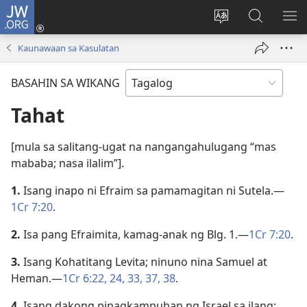
JW.ORG
Mag-
log
Baguhin
Maghana
IPA
In
ang
sa
AN
Kaunawaan sa Kasulatan
(may
wika
JW.ORG
ME
bubukas
ng
BASAHIN SA WIKANG
na
site
bagong
Tahat
window)
[mula sa salitang-ugat na nangangahulugang “mas
mababa; nasa ilalim”].
1.
Isang inapo ni Efraim sa pamamagitan ni Sutela.​—
1Cr 7:20
.
2.
Isa pang Efraimita, kamag-anak ng Blg. 1.​—
1Cr 7:20
.
3.
Isang Kohatitang Levita; ninuno nina Samuel at
Heman.​—
1Cr 6:22,
24,
33,
37, 38
.
4.
Isang dakong pinagkampuhan ng Israel sa ilang;