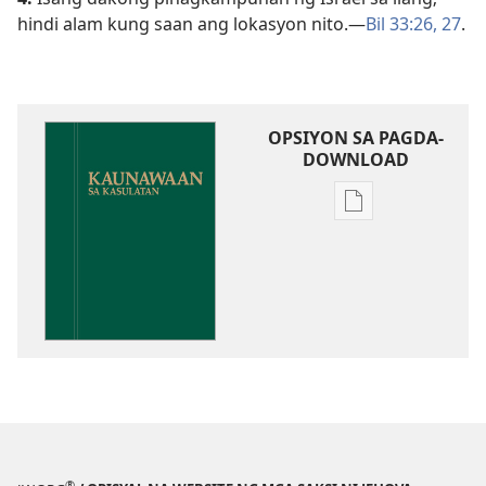
hindi alam kung saan ang lokasyon nito.​—
Bil 33:26, 27
.
OPSIYON SA PAGDA-
DOWNLOAD
Opsiyon
sa
pagda-
download
ng
publikasyon
Kaunawaan
sa
Kasulatan
®