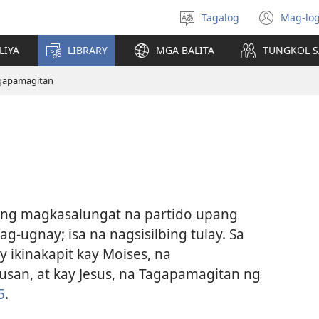
Tagalog
Mag-log
Pumili
(may
ng
bub
LIYA
LIBRARY
MGA BALITA
TUNGKOL S
wika
na
bag
gapamagitan
wind
ang magkasalungat na partido upang
g-ugnay; isa na nagsisilbing tulay. Sa
y ikinakapit kay Moises, na
san, at kay Jesus, na Tagapamagitan ng
5
.