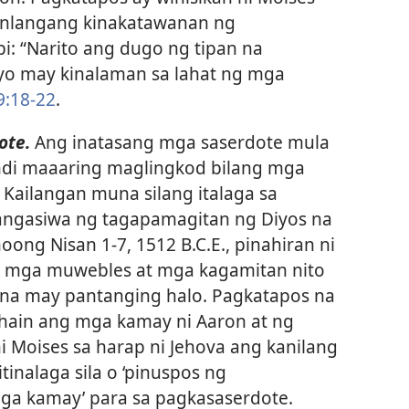
inlangang kinakatawanan ng
bi: “Narito ang dugo ng tipan na
inyo may kinalaman sa lahat ng mga
:18-22
.
ote.
Ang inatasang mga saserdote mula
ndi maaaring maglingkod bilang mga
. Kailangan muna silang italaga sa
gangasiwa ng tagapamagitan ng Diyos na
oong Nisan 1-7, 1512 B.C.E., pinahiran ni
g mga muwebles at mga kagamitan nito
s na may pantanging halo. Pagkatapos na
hain ang mga kamay ni Aaron at ng
i Moises sa harap ni Jehova ang kanilang
inalaga sila o ‘pinuspos ng
ga kamay’ para sa pagkasaserdote.