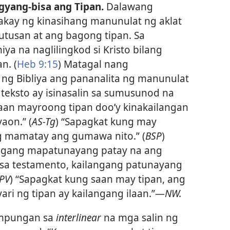
gyang-bisa ang Tipan.
Dalawang
akay ng kinasihang manunulat ng aklat
tusan at ang bagong tipan. Sa
iya na naglilingkod si Kristo bilang
n. (
Heb 9:15
) Matagal nang
 ng Bibliya ang pananalita ng manunulat
g teksto ay isinasalin sa sumusunod na
aan mayroong tipan doo’y kinakailangan
aon.” (
AS-Tg
) “Sapagkat kung may
g mamatay ang gumawa nito.” (
BSP
)
angang mapatunayang patay na ang
 sa testamento, kailangang patunayang
PV
) “Sapagkat kung saan may tipan, ang
i ng tipan ay kailangang ilaan.”​—
NW.
sumpungan sa
interlinear
na mga salin ng