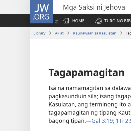
JW.ORG
Mga Saksi ni Jehova
HOME
TURO NG BIB
Library
Aklat
Kaunawaan sa Kasulatan
Ta
Tagapamagitan
Isa na namamagitan sa dalaw
pagkasunduin sila; isang tagapa
Kasulatan, ang terminong ito a
tagapamagitan ng tipang Kautu
bagong tipan.​—
Gal 3:19;
1Ti 2: