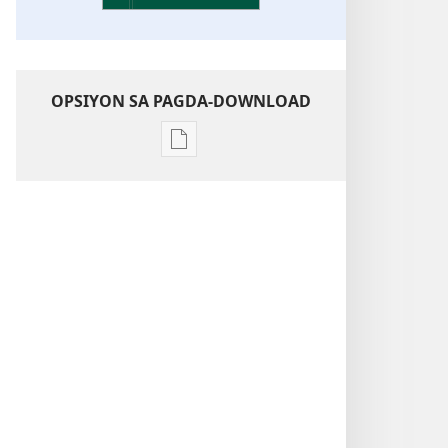
OPSIYON SA PAGDA-DOWNLOAD
Opsiyon
sa
pagda-
download
ng
publikasyon
Kaunawaan
sa
Kasulatan