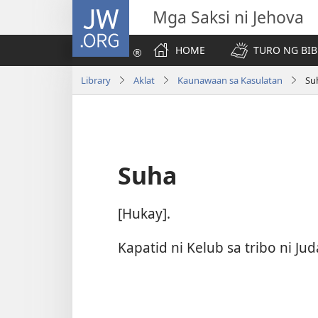
JW.ORG
Mga Saksi ni Jehova
HOME
TURO NG BIB
Library
Aklat
Kaunawaan sa Kasulatan
Su
Suha
[Hukay].
Kapatid ni Kelub sa tribo ni Jud