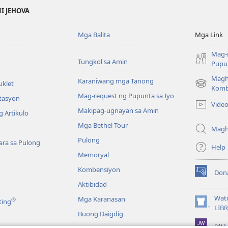
NI JEHOVA
Mga Balita
Mga Link
Mag-
Tungkol sa Amin
Pupun
Magh
Karaniwang mga Tanong
uklet
(may
Komb
Mag-request ng Pupunta sa Iyo
bubukas
itasyon
Vide
na
Makipag-ugnayan sa Amin
 Artikulo
bagong
Mga Bethel Tour
window)
Magh
Pulong
ra sa Pulong
Help
Memoryal
Kombensiyon
Don
(may
Aktibidad
bubukas
na
Wat
Mga Karanasan
®
ting
bagong
(may
LIB
Buong Daigdig
window)
bubukas
JW L
na