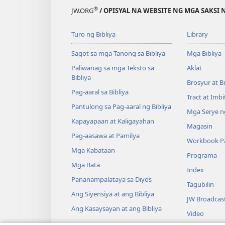
®
JW.ORG
/ OPISYAL NA WEBSITE NG MGA SAKSI 
Turo ng Bibliya
Library
Sagot sa mga Tanong sa Bibliya
Mga Bibliya
Paliwanag sa mga Teksto sa
Aklat
Bibliya
Brosyur at B
Pag-aaral sa Bibliya
Tract at Imb
Pantulong sa Pag-aaral ng Bibliya
Mga Serye ng
Kapayapaan at Kaligayahan
Magasin
Pag-aasawa at Pamilya
Workbook Pa
Mga Kabataan
Programa
Mga Bata
Index
Pananampalataya sa Diyos
Tagubilin
Ang Siyensiya at ang Bibliya
JW Broadcas
Ang Kasaysayan at ang Bibliya
Video