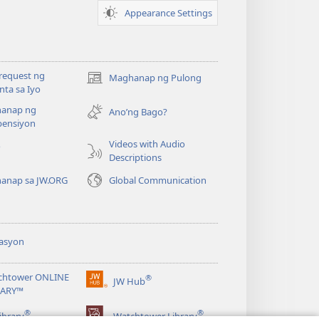
Appearance Settings
request ng
Maghanap ng Pulong
(may
ta sa Iyo
bubukas
anap ng
na
Ano’ng Bago?
ensiyon
bagong
window)
Videos with Audio
o
Descriptions
anap sa JW.ORG
Global Communication
asyon
chtower ONLINE
®
JW Hub
(may
RARY™
bubukas
®
®
na
ibrary
Watchtower Library