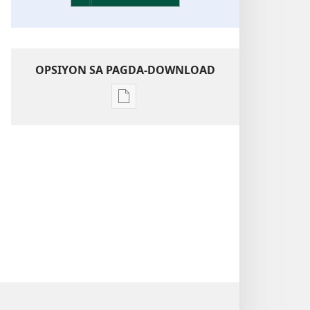
OPSIYON SA PAGDA-DOWNLOAD
Opsiyon
sa
pagda-
download
ng
publikasyon
Kaunawaan
sa
Kasulatan