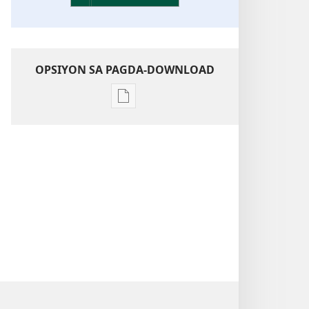
OPSIYON SA PAGDA-DOWNLOAD
Opsiyon
sa
pagda-
download
ng
publikasyon
Kaunawaan
sa
Kasulatan