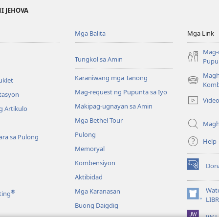
NI JEHOVA
Mga Balita
Mga Link
Mag-
Tungkol sa Amin
Pupun
Magh
Karaniwang mga Tanong
uklet
(may
Komb
Mag-request ng Pupunta sa Iyo
bubukas
itasyon
Vide
na
Makipag-ugnayan sa Amin
 Artikulo
bagong
Mga Bethel Tour
window)
Magh
Pulong
ra sa Pulong
Help
Memoryal
Kombensiyon
Don
(may
Aktibidad
bubukas
na
Wat
Mga Karanasan
®
ting
bagong
(may
LIB
Buong Daigdig
window)
bubukas
JW L
na