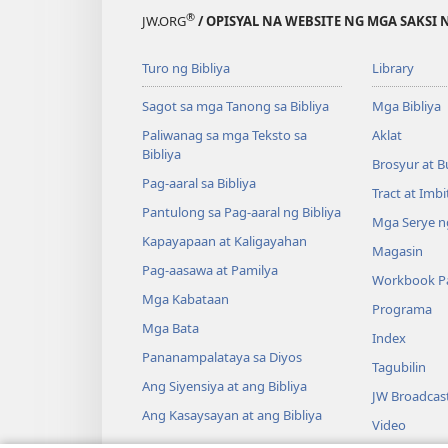
®
JW.ORG
/ OPISYAL NA WEBSITE NG MGA SAKSI 
Turo ng Bibliya
Library
Sagot sa mga Tanong sa Bibliya
Mga Bibliya
Paliwanag sa mga Teksto sa
Aklat
Bibliya
Brosyur at B
Pag-aaral sa Bibliya
Tract at Imb
Pantulong sa Pag-aaral ng Bibliya
Mga Serye ng
Kapayapaan at Kaligayahan
Magasin
Pag-aasawa at Pamilya
Workbook Pa
Mga Kabataan
Programa
Mga Bata
Index
Pananampalataya sa Diyos
Tagubilin
Ang Siyensiya at ang Bibliya
JW Broadcas
Ang Kasaysayan at ang Bibliya
Video