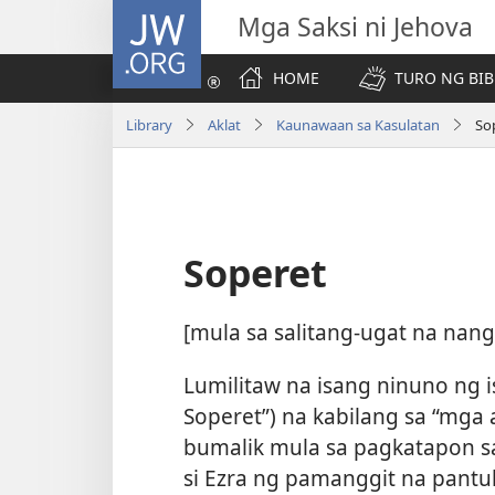
JW.ORG
Mga Saksi ni Jehova
HOME
TURO NG BIB
Library
Aklat
Kaunawaan sa Kasulatan
So
Soperet
[mula sa salitang-ugat na nan
Lumilitaw na isang ninuno ng 
Soperet”) na kabilang sa “mga
bumalik mula sa pagkatapon sa
si Ezra ng pamanggit na pant