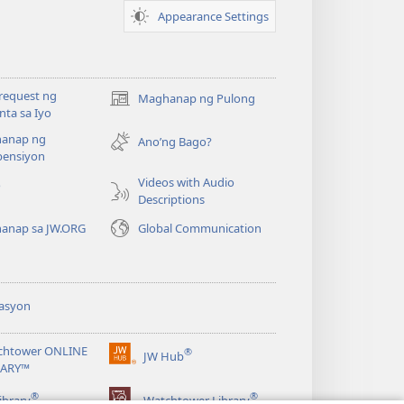
Appearance Settings
request ng
Maghanap ng Pulong
(may
ta sa Iyo
bubukas
anap ng
na
Ano’ng Bago?
ensiyon
bagong
window)
Videos with Audio
o
Descriptions
anap sa JW.ORG
Global Communication
asyon
chtower ONLINE
®
JW Hub
(may
RARY™
bubukas
®
®
na
ibrary
Watchtower Library