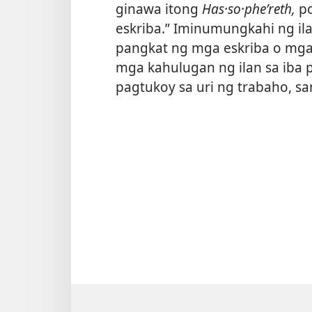
ginawa itong
Has·so·pheʹreth,
po
eskriba.” Iminumungkahi ng il
pangkat ng mga eskriba o mga
mga kahulugan ng ilan sa iba
pagtukoy sa uri ng trabaho, s