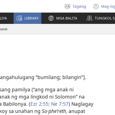
Tagalog
Mag-log
Pumili
(may
ng
bub
LIYA
LIBRARY
MGA BALITA
TUNGKOL S
wika
na
bag
peret
wind
gangahulugang “bumilang; bilangin”].
isang pamilya (“ang mga anak ni
 anak ng mga lingkod ni Solomon” na
 Babilonya. (
Ezr 2:55;
Ne 7:57
) Naglagay
ukoy sa unahan ng
So·pheʹreth,
anupat