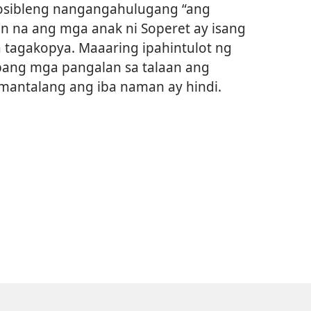
sibleng nangangahulugang “ang
an na ang mga anak ni Soperet ay isang
 tagakopya. Maaaring ipahintulot ng
 pang mga pangalan sa talaan ang
amantalang ang iba naman ay hindi.