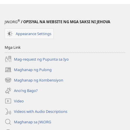
Kasulatan
®
JW.ORG
/ OPISYAL NA WEBSITE NG MGA SAKSI NI JEHOVA
Appearance Settings
Mga Link
Mag-request ng Pupunta sa Iyo
Maghanap ng Pulong
(may
bubukas
Maghanap ng Kombensiyon
(may
na
bubukas
bagong
Ano’ng Bago?
na
window)
bagong
Video
window)
Videos with Audio Descriptions
Maghanap sa JW.ORG