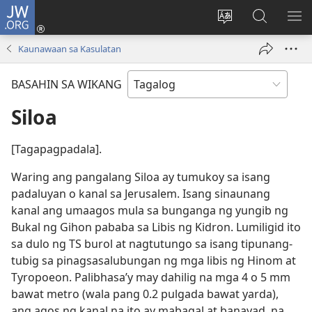
JW.ORG
Mag-
log
Baguhin
Maghana
IPA
In
ang
sa
AN
Kaunawaan sa Kasulatan
(may
wika
JW.ORG
ME
bubukas
ng
BASAHIN SA WIKANG
na
site
bagong
Siloa
window)
[Tagapagpadala].
Waring ang pangalang Siloa ay tumukoy sa isang
padaluyan o kanal sa Jerusalem. Isang sinaunang
kanal ang umaagos mula sa bunganga ng yungib ng
Bukal ng Gihon pababa sa Libis ng Kidron. Lumiligid ito
sa dulo ng TS burol at nagtutungo sa isang tipunang-
tubig sa pinagsasalubungan ng mga libis ng Hinom at
Tyropoeon. Palibhasa’y may dahilig na mga 4 o 5 mm
bawat metro (wala pang 0.2 pulgada bawat yarda),
ang agos ng kanal na ito ay mabagal at banayad, na