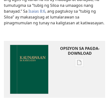
tumutugma sa “tubig ng Siloa na umaagos nang
banayad.” Sa
Isaias 8:6
, ang pagtukoy sa “tubig ng
Siloa” ay makasagisag at lumalarawan sa
pinagmumulan ng tunay na kaligtasan at katiwasayan.
OPSIYON SA PAGDA-
DOWNLOAD
Opsiyon
sa
pagda-
download
ng
publikasyon
Kaunawaan
sa