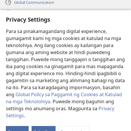
Global Communication
Help
Privacy Settings
Donasyon
(may
Para sa pinakamagandang digital experience,
bubukas
gumagamit kami ng mga cookies at katulad na mga
na
Watchtower ONLINE LIBRARY™
teknolohiya. Ang ilang cookies ay kailangan para
(may
bagong
gumana ang aming website at hindi puwedeng
bubukas
window)
®
JW Hub
na
tanggihan. Puwede mong tanggapin o tanggihan ang
(may
bagong
bubukas
iba pang cookies na ginagamit para mas mapaganda
window)
®
JW Library
na
ang digital experience mo. Hinding-hindi ipagbibili o
bagong
gagamitin sa marketing ang alinmang bahagi ng data
window)
®
Watchtower Library
na ito. Para sa karagdagang impormasyon, basahin
ang
Global Policy sa Paggamit ng Cookies at Katulad
na mga Teknolohiya
. Puwede mong baguhin ang
settings mo anumang oras. Magpunta sa
Privacy
Copyright
© 2026 Watch Tower Bible and Tract Society of Pennsylvania.
Settings
.
KASUNDUAN SA PAGGAMIT
|
PRIVACY POLICY
|
PRIVACY SETTINGS