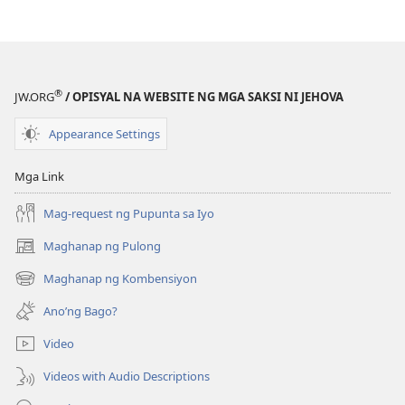
sa
Kasulatan
®
JW.ORG
/ OPISYAL NA WEBSITE NG MGA SAKSI NI JEHOVA
Appearance Settings
Mga Link
Mag-request ng Pupunta sa Iyo
Maghanap ng Pulong
(may
bubukas
Maghanap ng Kombensiyon
(may
na
bubukas
bagong
Ano’ng Bago?
na
window)
bagong
Video
window)
Videos with Audio Descriptions