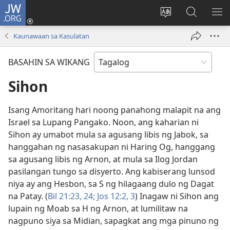
JW.ORG
Mag-
log
Baguhin
Maghana
IPA
In
ang
sa
AN
Kaunawaan sa Kasulatan
(may
wika
JW.ORG
ME
bubukas
ng
BASAHIN SA WIKANG
na
site
bagong
Sihon
window)
Isang Amoritang hari noong panahong malapit na ang
Israel sa Lupang Pangako. Noon, ang kaharian ni
Sihon ay umabot mula sa agusang libis ng Jabok, sa
hanggahan ng nasasakupan ni Haring Og, hanggang
sa agusang libis ng Arnon, at mula sa Ilog Jordan
pasilangan tungo sa disyerto. Ang kabiserang lunsod
niya ay ang Hesbon, sa S ng hilagaang dulo ng Dagat
na Patay. (
Bil 21:23, 24;
Jos 12:2, 3
) Inagaw ni Sihon ang
lupain ng Moab sa H ng Arnon, at lumilitaw na
nagpuno siya sa Midian, sapagkat ang mga pinuno ng