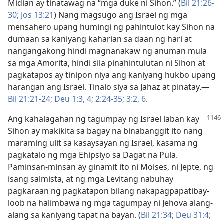
Midian ay tinatawag na “mga duke ni Sihon.” (
Bil 21:26-
30;
Jos 13:21
) Nang magsugo ang Israel ng mga
mensahero upang humingi ng pahintulot kay Sihon na
dumaan sa kaniyang kaharian sa daan ng hari at
nangangakong hindi magnanakaw ng anuman mula
sa mga Amorita, hindi sila pinahintulutan ni Sihon at
pagkatapos ay tinipon niya ang kaniyang hukbo upang
harangan ang Israel. Tinalo siya sa Jahaz at pinatay.​—
Bil 21:21-24;
Deu 1:3, 4;
2:24-35;
3:2,
6
.
Ang kahalagahan ng tagumpay ng Israel laban kay
Sihon ay makikita sa bagay na binabanggit ito nang
maraming ulit sa kasaysayan ng Israel, kasama ng
pagkatalo ng mga Ehipsiyo sa Dagat na Pula.
Paminsan-minsan ay ginamit ito ni Moises, ni Jepte, ng
isang salmista, at ng mga Levitang nabuhay
pagkaraan ng pagkatapon bilang nakapagpapatibay-
loob na halimbawa ng mga tagumpay ni Jehova alang-
alang sa kaniyang tapat na bayan. (
Bil 21:34;
Deu 31:4;