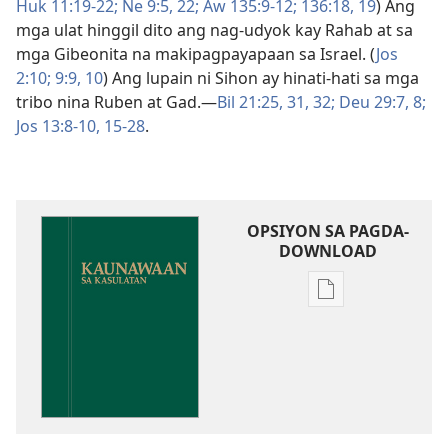
Huk 11:19-22;
Ne 9:5,
22;
Aw 135:9-12;
136:18, 19
) Ang
mga ulat hinggil dito ang nag-udyok kay Rahab at sa
mga Gibeonita na makipagpayapaan sa Israel. (
Jos
2:10;
9:9, 10
) Ang lupain ni Sihon ay hinati-hati sa mga
tribo nina Ruben at Gad.​—
Bil 21:25,
31, 32;
Deu 29:7, 8;
Jos 13:8-10,
15-28
.
OPSIYON SA PAGDA-
DOWNLOAD
Opsiyon
sa
pagda-
download
ng
publikasyon
Kaunawaan