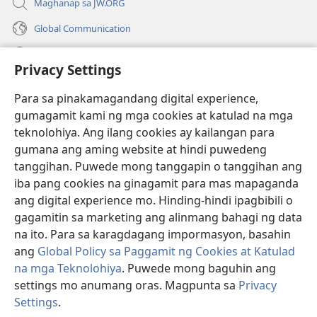
Maghanap sa JW.ORG
Global Communication
Help
Privacy Settings
Donasyon
(may
Para sa pinakamagandang digital experience,
bubukas
gumagamit kami ng mga cookies at katulad na mga
na
Watchtower ONLINE LIBRARY™
teknolohiya. Ang ilang cookies ay kailangan para
(may
bagong
gumana ang aming website at hindi puwedeng
bubukas
window)
®
JW Hub
na
tanggihan. Puwede mong tanggapin o tanggihan ang
(may
bagong
bubukas
iba pang cookies na ginagamit para mas mapaganda
window)
®
JW Library
na
ang digital experience mo. Hinding-hindi ipagbibili o
bagong
gagamitin sa marketing ang alinmang bahagi ng data
window)
®
Watchtower Library
na ito. Para sa karagdagang impormasyon, basahin
ang
Global Policy sa Paggamit ng Cookies at Katulad
na mga Teknolohiya
. Puwede mong baguhin ang
settings mo anumang oras. Magpunta sa
Privacy
Copyright
© 2026 Watch Tower Bible and Tract Society of Pennsylvania.
Settings
.
KASUNDUAN SA PAGGAMIT
|
PRIVACY POLICY
|
PRIVACY SETTINGS