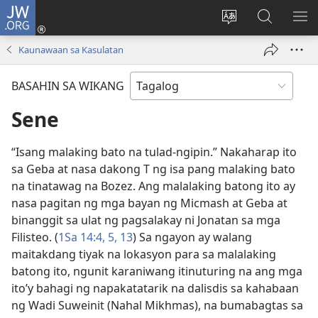
JW.ORG
Mag-
log
Baguhin
Maghana
IPA
In
ang
sa
AN
Kaunawaan sa Kasulatan
(may
wika
JW.ORG
ME
bubukas
ng
BASAHIN SA WIKANG
na
site
bagong
Sene
window)
“Isang malaking bato na tulad-ngipin.” Nakaharap ito
sa Geba at nasa dakong T ng isa pang malaking bato
na tinatawag na Bozez. Ang malalaking batong ito ay
nasa pagitan ng mga bayan ng Micmash at Geba at
binanggit sa ulat ng pagsalakay ni Jonatan sa mga
Filisteo. (
1Sa 14:4, 5,
13
) Sa ngayon ay walang
maitakdang tiyak na lokasyon para sa malalaking
batong ito, ngunit karaniwang itinuturing na ang mga
ito’y bahagi ng napakatatarik na dalisdis sa kahabaan
ng Wadi Suweinit (Nahal Mikhmas), na bumabagtas sa