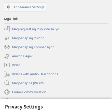
Appearance Settings
Mga Link
Mag-request ng Pupunta sa Iyo
Maghanap ng Pulong
(may
bubukas
Maghanap ng Kombensiyon
(may
na
bubukas
bagong
Ano’ng Bago?
na
window)
bagong
Video
window)
Videos with Audio Descriptions
Maghanap sa JW.ORG
Global Communication
Help
Privacy Settings