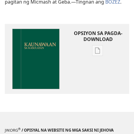
pagitan ng Micmash at Geba.​—Tingnan ang
BOZEZ
.
OPSIYON SA PAGDA-
DOWNLOAD
Opsiyon
sa
pagda-
download
ng
publikasyon
Kaunawaan
sa
Kasulatan
®
JW.ORG
/ OPISYAL NA WEBSITE NG MGA SAKSI NI JEHOVA