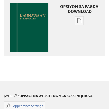
OPSIYON SA PAGDA-
DOWNLOAD
Opsiyon
sa
pagda-
download
ng
publikasyon
Kaunawaan
sa
Kasulatan
®
JW.ORG
/ OPISYAL NA WEBSITE NG MGA SAKSI NI JEHOVA
Appearance Settings