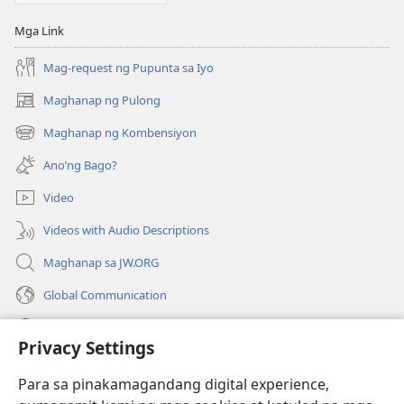
Mga Link
Mag-request ng Pupunta sa Iyo
Maghanap ng Pulong
(may
bubukas
Maghanap ng Kombensiyon
(may
na
bubukas
bagong
Ano’ng Bago?
na
window)
bagong
Video
window)
Videos with Audio Descriptions
Maghanap sa JW.ORG
Global Communication
Help
Privacy Settings
Donasyon
(may
Para sa pinakamagandang digital experience,
bubukas