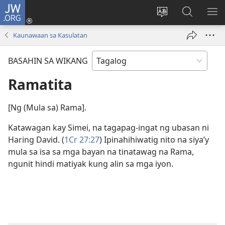
JW.ORG
Mag-
log
Baguhin
Maghana
IPA
In
ang
sa
AN
Kaunawaan sa Kasulatan
(may
wika
JW.ORG
ME
bubukas
ng
BASAHIN SA WIKANG
na
site
bagong
Ramatita
window)
[Ng (Mula sa) Rama].
Katawagan kay Simei, na tagapag-ingat ng ubasan ni
Haring David. (
1Cr 27:27
) Ipinahihiwatig nito na siya’y
mula sa isa sa mga bayan na tinatawag na Rama,
ngunit hindi matiyak kung alin sa mga iyon.