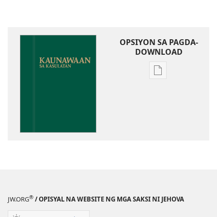
OPSIYON SA PAGDA-
DOWNLOAD
Opsiyon
sa
pagda-
download
ng
publikasyon
Kaunawaan
sa
Kasulatan
®
JW.ORG
/ OPISYAL NA WEBSITE NG MGA SAKSI NI JEHOVA