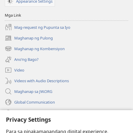
Appearance Settings
Mga Link
Mag-request ng Pupunta sa Iyo
Maghanap ng Pulong
(may
bubukas
Maghanap ng Kombensiyon
(may
na
bubukas
bagong
Ano’ng Bago?
na
window)
bagong
Video
window)
Videos with Audio Descriptions
Maghanap sa JW.ORG
Global Communication
Help
Privacy Settings
Donasyon
(may
Para sa pinakamagandang digital experience,