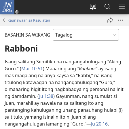
JW.ORG
Mag-
log
Baguhin
Maghana
IPA
In
ang
sa
AN
Kaunawaan sa Kasulatan
(may
wika
JW.ORG
ME
bubukas
ng
BASAHIN SA WIKANG
na
site
bagong
Rabboni
window)
Isang salitang Semitiko na nangangahulugang “Aking
Guro.” (
Mar 10:51
) Maaaring ang
“Rabboni”
ay isang
mas magalang na anyo kaysa sa “Rabbi,” na isang
titulong katawagan na nangangahulugang “Guro,”
o maaaring higit itong nagbabadya ng personal na init
ng damdamin. (
Ju 1:38
) Gayunman, nang sumulat si
Juan, marahil ay nawala na sa salitang ito ang
pantanging kahulugan ng unang panauhang hulapi (i)
sa titulo, yamang isinalin ito ni Juan bilang
nangangahulugan lamang ng “Guro.”​—
Ju 20:16
.