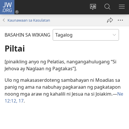
JW.ORG
Mag-
log
Baguhin
Maghana
IPA
In
ang
sa
AN
Kaunawaan sa Kasulatan
(may
wika
JW.ORG
ME
bubukas
ng
BASAHIN SA WIKANG
na
site
bagong
Piltai
window)
[pinaikling anyo ng Pelatias, nangangahulugang “Si
Jehova ay Naglaan ng Pagtakas”].
Ulo ng makasaserdoteng sambahayan ni Moadias sa
panig ng ama na nabuhay pagkaraan ng pagkatapon
noong mga araw ng kahalili ni Jesua na si Joiakim.​—
Ne
12:12,
17
.