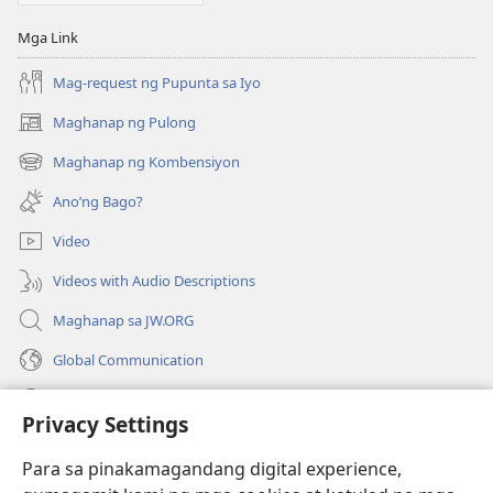
Mga Link
Mag-request ng Pupunta sa Iyo
Maghanap ng Pulong
(may
bubukas
Maghanap ng Kombensiyon
(may
na
bubukas
bagong
Ano’ng Bago?
na
window)
bagong
Video
window)
Videos with Audio Descriptions
Maghanap sa JW.ORG
Global Communication
Help
Privacy Settings
Donasyon
(may
Para sa pinakamagandang digital experience,
bubukas