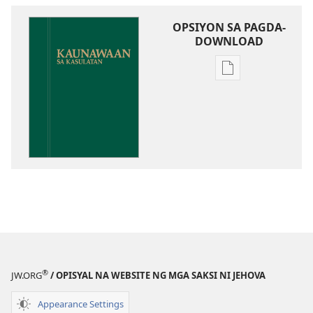
OPSIYON SA PAGDA-
DOWNLOAD
Opsiyon
sa
pagda-
download
ng
publikasyon
Kaunawaan
sa
Kasulatan
®
JW.ORG
/ OPISYAL NA WEBSITE NG MGA SAKSI NI JEHOVA
Appearance Settings