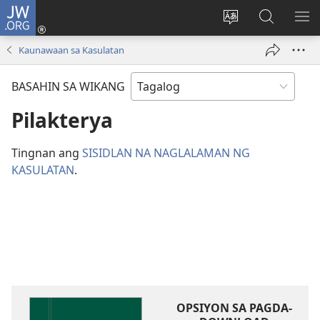
JW.ORG
Mag-
log
Baguhin
Maghana
IPA
In
ang
sa
AN
Kaunawaan sa Kasulatan
(may
wika
JW.ORG
ME
bubukas
ng
BASAHIN SA WIKANG
na
site
bagong
Pilakterya
window)
Tingnan ang
SISIDLAN NA NAGLALAMAN NG
KASULATAN
.
OPSIYON SA PAGDA-