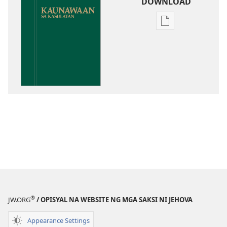
DOWNLOAD
Opsiyon
sa
pagda-
download
ng
publikasyon
Kaunawaan
sa
Kasulatan
®
JW.ORG
/ OPISYAL NA WEBSITE NG MGA SAKSI NI JEHOVA
Appearance Settings