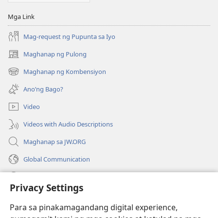
Mga Link
Mag-request ng Pupunta sa Iyo
Maghanap ng Pulong
(may
bubukas
Maghanap ng Kombensiyon
(may
na
bubukas
bagong
Ano’ng Bago?
na
window)
bagong
Video
window)
Videos with Audio Descriptions
Maghanap sa JW.ORG
Global Communication
Help
Privacy Settings
Donasyon
(may
Para sa pinakamagandang digital experience,
bubukas