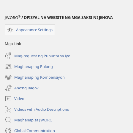
®
JW.ORG
/ OPISYAL NA WEBSITE NG MGA SAKSI NI JEHOVA
Appearance Settings
Mga Link
Mag-request ng Pupunta sa Iyo
Maghanap ng Pulong
(may
bubukas
Maghanap ng Kombensiyon
(may
na
bubukas
bagong
Ano’ng Bago?
na
window)
bagong
Video
window)
Videos with Audio Descriptions
Maghanap sa JW.ORG
Global Communication