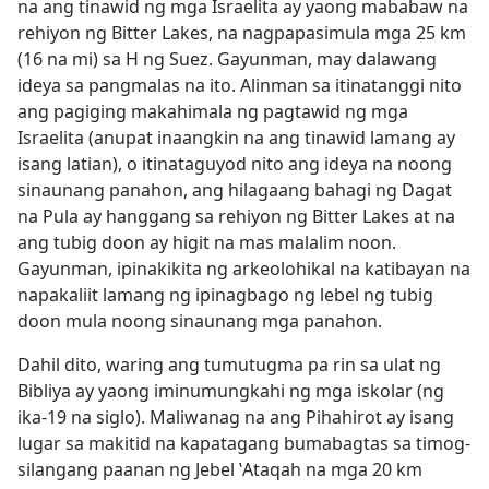
na ang tinawid ng mga Israelita ay yaong mababaw na
rehiyon ng Bitter Lakes, na nagpapasimula mga 25 km
(16 na mi) sa H ng Suez. Gayunman, may dalawang
ideya sa pangmalas na ito. Alinman sa itinatanggi nito
ang pagiging makahimala ng pagtawid ng mga
Israelita (anupat inaangkin na ang tinawid lamang ay
isang latian), o itinataguyod nito ang ideya na noong
sinaunang panahon, ang hilagaang bahagi ng Dagat
na Pula ay hanggang sa rehiyon ng Bitter Lakes at na
ang tubig doon ay higit na mas malalim noon.
Gayunman, ipinakikita ng arkeolohikal na katibayan na
napakaliit lamang ng ipinagbago ng lebel ng tubig
doon mula noong sinaunang mga panahon.
Dahil dito, waring ang tumutugma pa rin sa ulat ng
Bibliya ay yaong iminumungkahi ng mga iskolar (ng
ika-19 na siglo). Maliwanag na ang Pihahirot ay isang
lugar sa makitid na kapatagang bumabagtas sa timog-
silangang paanan ng Jebel ʽAtaqah na mga 20 km