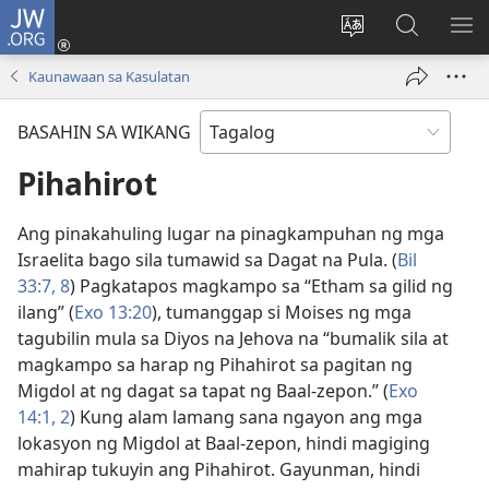
JW.ORG
Mag-
log
Baguhin
Maghana
IPA
In
ang
sa
AN
Kaunawaan sa Kasulatan
(may
wika
JW.ORG
ME
bubukas
ng
BASAHIN SA WIKANG
na
site
bagong
Pihahirot
window)
Ang pinakahuling lugar na pinagkampuhan ng mga
Israelita bago sila tumawid sa Dagat na Pula. (
Bil
33:7, 8
) Pagkatapos magkampo sa “Etham sa gilid ng
ilang” (
Exo 13:20
), tumanggap si Moises ng mga
tagubilin mula sa Diyos na Jehova na “bumalik sila at
magkampo sa harap ng Pihahirot sa pagitan ng
Migdol at ng dagat sa tapat ng Baal-zepon.” (
Exo
14:1, 2
) Kung alam lamang sana ngayon ang mga
lokasyon ng Migdol at Baal-zepon, hindi magiging
mahirap tukuyin ang Pihahirot. Gayunman, hindi