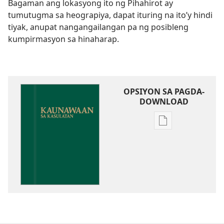
Bagaman ang lokasyong ito ng Pihahirot ay
tumutugma sa heograpiya, dapat ituring na ito’y hindi
tiyak, anupat nangangailangan pa ng posibleng
kumpirmasyon sa hinaharap.
OPSIYON SA PAGDA-
DOWNLOAD
Opsiyon
sa
pagda-
download
ng
publikasyon
Kaunawaan
sa
Kasulatan