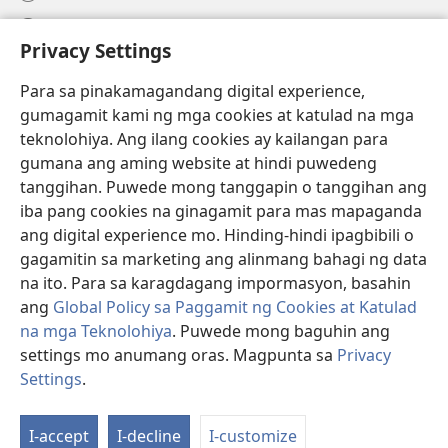
Help
Privacy Settings
Donasyon
(may
Para sa pinakamagandang digital experience,
bubukas
gumagamit kami ng mga cookies at katulad na mga
na
Watchtower ONLINE LIBRARY™
teknolohiya. Ang ilang cookies ay kailangan para
(may
bagong
gumana ang aming website at hindi puwedeng
bubukas
window)
®
JW Hub
na
tanggihan. Puwede mong tanggapin o tanggihan ang
(may
bagong
bubukas
iba pang cookies na ginagamit para mas mapaganda
window)
®
JW Library
na
ang digital experience mo. Hinding-hindi ipagbibili o
bagong
gagamitin sa marketing ang alinmang bahagi ng data
window)
®
Watchtower Library
na ito. Para sa karagdagang impormasyon, basahin
ang
Global Policy sa Paggamit ng Cookies at Katulad
na mga Teknolohiya
. Puwede mong baguhin ang
settings mo anumang oras. Magpunta sa
Privacy
Copyright
© 2026 Watch Tower Bible and Tract Society of Pennsylvania.
Settings
.
KASUNDUAN SA PAGGAMIT
|
PRIVACY POLICY
|
PRIVACY SETTINGS
I-accept
I-decline
I-customize