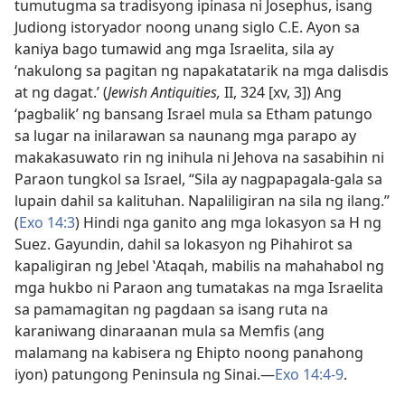
tumutugma sa tradisyong ipinasa ni Josephus, isang
Judiong istoryador noong unang siglo C.E. Ayon sa
kaniya bago tumawid ang mga Israelita, sila ay
‘nakulong sa pagitan ng napakatatarik na mga dalisdis
at ng dagat.’ (
Jewish Antiquities,
II, 324 [xv, 3]) Ang
‘pagbalik’ ng bansang Israel mula sa Etham patungo
sa lugar na inilarawan sa naunang mga parapo ay
makakasuwato rin ng inihula ni Jehova na sasabihin ni
Paraon tungkol sa Israel, “Sila ay nagpapagala-gala sa
lupain dahil sa kalituhan. Napaliligiran na sila ng ilang.”
(
Exo 14:3
) Hindi nga ganito ang mga lokasyon sa H ng
Suez. Gayundin, dahil sa lokasyon ng Pihahirot sa
kapaligiran ng Jebel ʽAtaqah, mabilis na mahahabol ng
mga hukbo ni Paraon ang tumatakas na mga Israelita
sa pamamagitan ng pagdaan sa isang ruta na
karaniwang dinaraanan mula sa Memfis (ang
malamang na kabisera ng Ehipto noong panahong
iyon) patungong Peninsula ng Sinai.​—
Exo 14:4-9
.