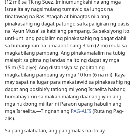
(12 mi) sa TK ng Suez. Iminumungkahi na ang mga
Israelita ay nagsimulang tumawid sa lungos na
tinatawag na Ras ʽAtaqah at binagtas nila ang
pinakasahig ng dagat patungo sa kapaligiran ng oasis
na ʽAyun Musaʼ sa kabilang pampang. Sa seksiyong ito,
unti-unti ang paglalim ng pinakasahig ng dagat dahil
sa buhanginan na umaabot nang 3 km (2 mi) mula sa
magkabilang pampang. Ang pinakamalalim na tubig
malapit sa gitna ng landas na ito ng dagat ay mga
15 m (50 piye). Ang distansiya sa pagitan ng
magkabilang pampang ay mga 10 km (6 na mi). Kaya
may sapat na lugar para makatawid sa pinakasahig ng
dagat ang posible’y tatlong milyong Israelita habang
humahayo rin sa makahimalang daanang iyon ang
mga hukbong militar ni Paraon upang habulin ang
mga Israelita.​—Tingnan ang
PAG-ALIS
(Ruta ng Pag-
alis).
Sa pangkalahatan, ang pangmalas na ito ay