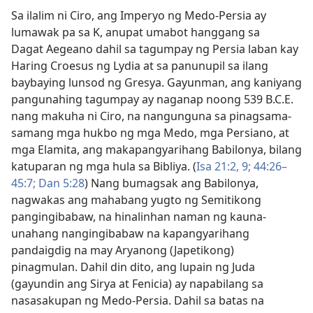
Sa ilalim ni Ciro, ang Imperyo ng Medo-Persia ay
lumawak pa sa K, anupat umabot hanggang sa
Dagat Aegeano dahil sa tagumpay ng Persia laban kay
Haring Croesus ng Lydia at sa panunupil sa ilang
baybaying lunsod ng Gresya. Gayunman, ang kaniyang
pangunahing tagumpay ay naganap noong 539 B.C.E.
nang makuha ni Ciro, na nangunguna sa pinagsama-
samang mga hukbo ng mga Medo, mga Persiano, at
mga Elamita, ang makapangyarihang Babilonya, bilang
katuparan ng mga hula sa Bibliya. (
Isa 21:2,
9;
44:26–
45:7;
Dan 5:28
) Nang bumagsak ang Babilonya,
nagwakas ang mahabang yugto ng Semitikong
pangingibabaw, na hinalinhan naman ng kauna-
unahang nangingibabaw na kapangyarihang
pandaigdig na may Aryanong (Japetikong)
pinagmulan. Dahil din dito, ang lupain ng Juda
(gayundin ang Sirya at Fenicia) ay napabilang sa
nasasakupan ng Medo-Persia. Dahil sa batas na