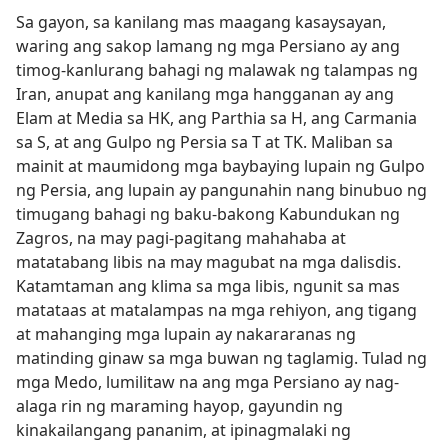
Sa gayon, sa kanilang mas maagang kasaysayan,
waring ang sakop lamang ng mga Persiano ay ang
timog-kanlurang bahagi ng malawak ng talampas ng
Iran, anupat ang kanilang mga hangganan ay ang
Elam at Media sa HK, ang Parthia sa H, ang Carmania
sa S, at ang Gulpo ng Persia sa T at TK. Maliban sa
mainit at maumidong mga baybaying lupain ng Gulpo
ng Persia, ang lupain ay pangunahin nang binubuo ng
timugang bahagi ng baku-bakong Kabundukan ng
Zagros, na may pagi-pagitang mahahaba at
matatabang libis na may magubat na mga dalisdis.
Katamtaman ang klima sa mga libis, ngunit sa mas
matataas at matalampas na mga rehiyon, ang tigang
at mahanging mga lupain ay nakararanas ng
matinding ginaw sa mga buwan ng taglamig. Tulad ng
mga Medo, lumilitaw na ang mga Persiano ay nag-
alaga rin ng maraming hayop, gayundin ng
kinakailangang pananim, at ipinagmalaki ng