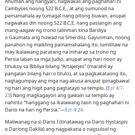
Anuman ang nangyari, nagwakas ang paghahari ni
Cambyses noong 522 B.C.E., at ang sumunod na
pamamahala ay tumagal nang pitong buwan, anupat
nagwakas din noong 522 B.C.E. nang paslangin ang
mang-aagaw ng trono (alinman kina Bardiya
o Gaumata ang huwad na Smerdis). Gayunman, noong
panahon ng maikling pamamahalang ito, lumilitaw na
may ikalawang paratang na iniharap sa trono ng
Persia laban sa mga Judio, anupat ang hari noon ay
tinukoy sa Bibliya bilang “Artajerjes” (marahil ay
pangalan bilang hari o titulo), at sa pagkakataong ito,
nagtagumpay ang mga nag-akusa anupat ipinagbawal
ng hari ang higit pang pagtatayo sa templo. (
Ezr 4:7-
23
) Nang magkagayon ang gawain sa templo ay
nahinto “hanggang sa ikalawang taon ng paghahari ni
Dario na hari ng Persia.”​—
Ezr 4:24
.
Maliwanag na si Dario I (tinatawag na Dario Hystaspis
o Dariong Dakila) ang nagpakana o nagsulsol ng