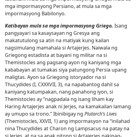
mga impormasyong Persiano, at mula sa mga
impormasyong Babilonyo.
Katibayan mula sa mga impormasyong Griego.
Isang
pangyayari sa kasaysayan ng Gresya ang
makatutulong sa atin na matiyak kung kailan
nagsimulang mamahala si Artajerjes. Naiwala ng
Griegong estadista at bayani ng militar na si
Themistocles ang pagsang-ayon ng kaniyang mga
kababayan at tumakas siya patungong Persia upang
maligtas. Ayon sa Griegong istoryador na si
Thucydides (I, CXXXVII, 3), na napabantog dahil sa
kaniyang katumpakan, nang panahong iyon, si
Themistocles ay “nagpadala ng isang liham kay
Haring Artajerjes anak ni Jerjes, na kamakailan lamang
ay umupo sa trono.” Ibinibigay ng
Plutarch’s Lives
(Themistocles, XXVII, 1) ang impormasyon na “inilahad
nina Thucydides at Charon ng Lampsacus na patay na
si Jerjes, at na sa anak nitong si Artajerjes nakipag-