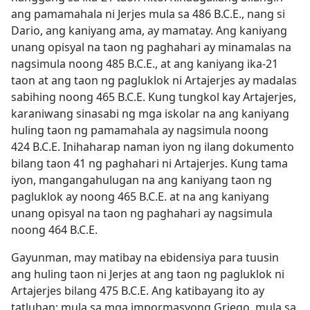
ang pamamahala ni Jerjes mula sa 486 B.C.E., nang si
Dario, ang kaniyang ama, ay mamatay. Ang kaniyang
unang opisyal na taon ng paghahari ay minamalas na
nagsimula noong 485 B.C.E., at ang kaniyang ika-21
taon at ang taon ng pagluklok ni Artajerjes ay madalas
sabihing noong 465 B.C.E. Kung tungkol kay Artajerjes,
karaniwang sinasabi ng mga iskolar na ang kaniyang
huling taon ng pamamahala ay nagsimula noong
424 B.C.E. Inihaharap naman iyon ng ilang dokumento
bilang taon 41 ng paghahari ni Artajerjes. Kung tama
iyon, mangangahulugan na ang kaniyang taon ng
pagluklok ay noong 465 B.C.E. at na ang kaniyang
unang opisyal na taon ng paghahari ay nagsimula
noong 464 B.C.E.
Gayunman, may matibay na ebidensiya para tuusin
ang huling taon ni Jerjes at ang taon ng pagluklok ni
Artajerjes bilang 475 B.C.E. Ang katibayang ito ay
tatluhan: mula sa mga impormasyong Griego, mula sa