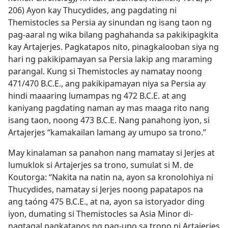
206) Ayon kay Thucydides, ang pagdating ni
Themistocles sa Persia ay sinundan ng isang taon ng
pag-aaral ng wika bilang paghahanda sa pakikipagkita
kay Artajerjes. Pagkatapos nito, pinagkalooban siya ng
hari ng pakikipamayan sa Persia lakip ang maraming
parangal. Kung si Themistocles ay namatay noong
471/470 B.C.E., ang pakikipamayan niya sa Persia ay
hindi maaaring lumampas ng 472 B.C.E. at ang
kaniyang pagdating naman ay mas maaga rito nang
isang taon, noong 473 B.C.E. Nang panahong iyon, si
Artajerjes “kamakailan lamang ay umupo sa trono.”
May kinalaman sa panahon nang mamatay si Jerjes at
lumuklok si Artajerjes sa trono, sumulat si M. de
Koutorga: “Nakita na natin na, ayon sa kronolohiya ni
Thucydides, namatay si Jerjes noong papatapos na
ang taóng 475 B.C.E., at na, ayon sa istoryador ding
iyon, dumating si Themistocles sa Asia Minor di-
nagtagal pagkatapos ng pag-upo sa trono ni Artajerjes