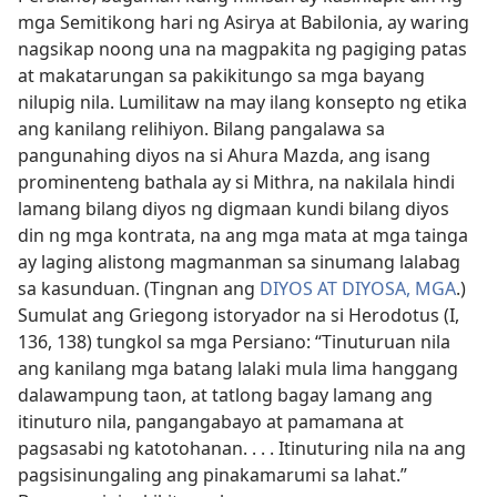
mga Semitikong hari ng Asirya at Babilonia, ay waring
nagsikap noong una na magpakita ng pagiging patas
at makatarungan sa pakikitungo sa mga bayang
nilupig nila. Lumilitaw na may ilang konsepto ng etika
ang kanilang relihiyon. Bilang pangalawa sa
pangunahing diyos na si Ahura Mazda, ang isang
prominenteng bathala ay si Mithra, na nakilala hindi
lamang bilang diyos ng digmaan kundi bilang diyos
din ng mga kontrata, na ang mga mata at mga tainga
ay laging alistong magmanman sa sinumang lalabag
sa kasunduan. (Tingnan ang
DIYOS AT DIYOSA, MGA
.)
Sumulat ang Griegong istoryador na si Herodotus (I,
136, 138) tungkol sa mga Persiano: “Tinuturuan nila
ang kanilang mga batang lalaki mula lima hanggang
dalawampung taon, at tatlong bagay lamang ang
itinuturo nila, pangangabayo at pamamana at
pagsasabi ng katotohanan. . . . Itinuturing nila na ang
pagsisinungaling ang pinakamarumi sa lahat.”