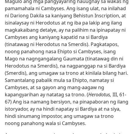
Magulo ang mga pangyayaring nauugnay sa wakas ng
pamamahala ni Cambyses. Ang isang ulat, na inilahad
ni Dariong Dakila sa kaniyang Behistun Inscription, at
isinalaysay ni Herodotus at ng iba pa lakip ang ilang
magkakaibang detalye, ay na palihim na ipinapatay ni
Cambyses ang kaniyang kapatid na si Bardiya
(tinatawag ni Herodotus na Smerdis). Pagkatapos,
noong panahong nasa Ehipto si Cambyses, isang
Mago na nagngangalang Gaumata (tinatawag din ni
Herodotus na Smerdis), na nagpanggap na si Bardiya
(Smerdis), ang umagaw sa trono at kinilala bilang hari.
Samantalang pabalik mula sa Ehipto, namatay si
Cambyses, at sa gayon ang mang-aagaw ng
kapangyarihan ay natatag sa trono. (
Herodotus,
III, 61-
67) Ang isa namang bersiyon, na pinapaboran ng ilang
istoryador, ay na hindi napatay si Bardiya at na siya,
hindi sinumang impostor, ang umagaw sa trono
noong panahong wala si Cambyses.