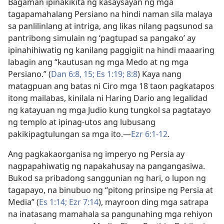
Bagaman ipinakikita ng kasaysayan ng mga
tagapamahalang Persiano na hindi naman sila malaya
sa panlilinlang at intriga, ang likas nilang pagsunod sa
pantribong simulain ng ‘pagtupad sa pangako’ ay
ipinahihiwatig ng kanilang paggigiit na hindi maaaring
labagin ang “kautusan ng mga Medo at ng mga
Persiano.” (
Dan 6:8,
15;
Es 1:19;
8:8
) Kaya nang
matagpuan ang batas ni Ciro mga 18 taon pagkatapos
itong mailabas, kinilala ni Haring Dario ang legalidad
ng katayuan ng mga Judio kung tungkol sa pagtatayo
ng templo at ipinag-utos ang lubusang
pakikipagtulungan sa mga ito.​—
Ezr 6:1-12
.
Ang pagkakaorganisa ng imperyo ng Persia ay
nagpapahiwatig ng napakahusay na pangangasiwa.
Bukod sa pribadong sanggunian ng hari, o lupon ng
tagapayo, na binubuo ng “pitong prinsipe ng Persia at
Media” (
Es 1:14;
Ezr 7:14
), mayroon ding mga satrapa
na inatasang mamahala sa pangunahing mga rehiyon