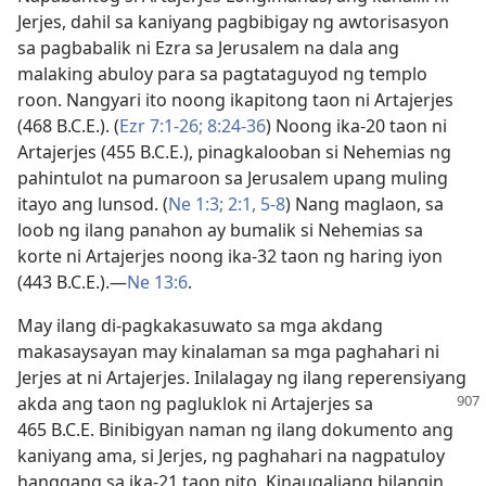
Jerjes, dahil sa kaniyang pagbibigay ng awtorisasyon
sa pagbabalik ni Ezra sa Jerusalem na dala ang
malaking abuloy para sa pagtataguyod ng templo
roon. Nangyari ito noong ikapitong taon ni Artajerjes
(468 B.C.E.). (
Ezr 7:1-26;
8:24-36
) Noong ika-20 taon ni
Artajerjes (455 B.C.E.), pinagkalooban si Nehemias ng
pahintulot na pumaroon sa Jerusalem upang muling
itayo ang lunsod. (
Ne 1:3;
2:1,
5-8
) Nang maglaon, sa
loob ng ilang panahon ay bumalik si Nehemias sa
korte ni Artajerjes noong ika-32 taon ng haring iyon
(443 B.C.E.).​—
Ne 13:6
.
May ilang di-pagkakasuwato sa mga akdang
makasaysayan may kinalaman sa mga paghahari ni
Jerjes at ni Artajerjes. Inilalagay ng ilang reperensiyang
akda ang taon ng pagluklok ni Artajerjes sa
465 B.C.E. Binibigyan naman ng ilang dokumento ang
kaniyang ama, si Jerjes, ng paghahari na nagpatuloy
hanggang sa ika-21 taon nito. Kinaugaliang bilangin