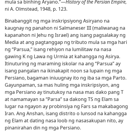
mula sa binhing Aryano.”​—
History of the Persian Empire,
ni A. Olmstead, 1948, p. 123.
Binabanggit ng mga inskripsiyong Asiryano na
kaugnay ng panahon ni Salmaneser III (maliwanag na
kapanahon ni Jehu ng Israel) ang isang pagsalakay ng
Media at ang pagtanggap ng tributo mula sa mga hari
ng “Parsua,” isang rehiyon na lumilitaw na nasa
gawing K ng Lawa ng Urmia at kahangga ng Asirya.
Itinuturing ng maraming iskolar na ang “Parsua” ay
isang pangalan na ikinakapit noon sa lupain ng mga
Persiano, bagaman iniuugnay ito ng iba sa mga Parto.
Gayunpaman, sa mas huling mga inskripsiyon, ang
mga Persiano ay tinutukoy na nasa mas dako pang T
at namamayan sa “Parsa” sa dakong TS ng Elam sa
lugar na ngayon ay probinsiya ng Fars sa makabagong
Iran. Ang Anshan, isang distrito o lunsod na kahangga
ng Elam at dating nasa loob ng nasasakupan nito, ay
pinanirahan din ng mga Persiano.