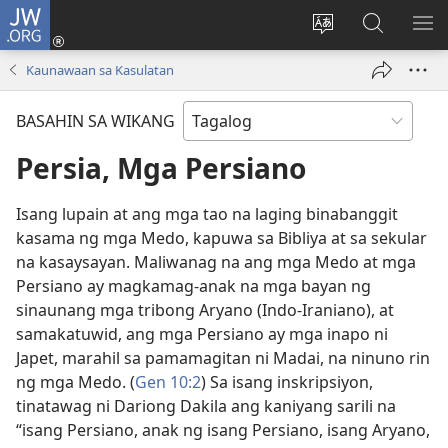
JW.ORG
Mag-
log
Baguhin
Maghana
IPA
In
ang
sa
AN
Kaunawaan sa Kasulatan
(may
wika
JW.ORG
ME
bubukas
ng
BASAHIN SA WIKANG
na
site
bagong
Persia, Mga Persiano
window)
Isang lupain at ang mga tao na laging binabanggit
kasama ng mga Medo, kapuwa sa Bibliya at sa sekular
na kasaysayan. Maliwanag na ang mga Medo at mga
Persiano ay magkamag-anak na mga bayan ng
sinaunang mga tribong Aryano (Indo-Iraniano), at
samakatuwid, ang mga Persiano ay mga inapo ni
Japet, marahil sa pamamagitan ni Madai, na ninuno rin
ng mga Medo. (
Gen 10:2
) Sa isang inskripsiyon,
tinatawag ni Dariong Dakila ang kaniyang sarili na
“isang Persiano, anak ng isang Persiano, isang Aryano,