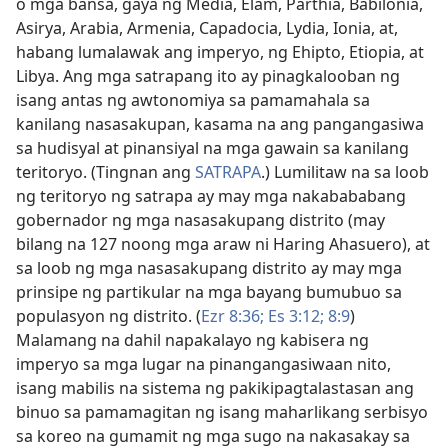
o mga bansa, gaya ng Media, Elam, Parthia, Babilonia,
Asirya, Arabia, Armenia, Capadocia, Lydia, Ionia, at,
habang lumalawak ang imperyo, ng Ehipto, Etiopia, at
Libya. Ang mga satrapang ito ay pinagkalooban ng
isang antas ng awtonomiya sa pamamahala sa
kanilang nasasakupan, kasama na ang pangangasiwa
sa hudisyal at pinansiyal na mga gawain sa kanilang
teritoryo. (Tingnan ang
SATRAPA
.) Lumilitaw na sa loob
ng teritoryo ng satrapa ay may mga nakabababang
gobernador ng mga nasasakupang distrito (may
bilang na 127 noong mga araw ni Haring Ahasuero), at
sa loob ng mga nasasakupang distrito ay may mga
prinsipe ng partikular na mga bayang bumubuo sa
populasyon ng distrito. (
Ezr 8:36;
Es 3:12;
8:9
)
Malamang na dahil napakalayo ng kabisera ng
imperyo sa mga lugar na pinangangasiwaan nito,
isang mabilis na sistema ng pakikipagtalastasan ang
binuo sa pamamagitan ng isang maharlikang serbisyo
sa koreo na gumamit ng mga sugo na nakasakay sa