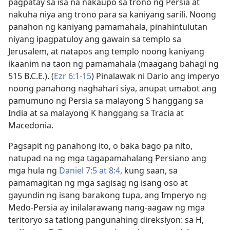
pagpatay sa isa na nakaupo sa trono ng Persia at
nakuha niya ang trono para sa kaniyang sarili. Noong
panahon ng kaniyang pamamahala, pinahintulutan
niyang ipagpatuloy ang gawain sa templo sa
Jerusalem, at natapos ang templo noong kaniyang
ikaanim na taon ng pamamahala (maagang bahagi ng
515 B.C.E.). (
Ezr 6:1-15
) Pinalawak ni Dario ang imperyo
noong panahong naghahari siya, anupat umabot ang
pamumuno ng Persia sa malayong S hanggang sa
India at sa malayong K hanggang sa Tracia at
Macedonia.
Pagsapit ng panahong ito, o baka bago pa nito,
natupad na ng mga tagapamahalang Persiano ang
mga hula ng
Daniel 7:5 at
8:4
, kung saan, sa
pamamagitan ng mga sagisag ng isang oso at
gayundin ng isang barakong tupa, ang Imperyo ng
Medo-Persia ay inilalarawang nang-aagaw ng mga
teritoryo sa tatlong pangunahing direksiyon: sa H,