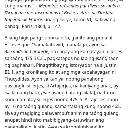
Longimanus.”​—
Mémoires présentés par divers savants à
l’Académie des Inscriptions et Belles-Lettres de l’Institut
Impérial de France,
unang serye, Tomo VI, ikalawang
bahagi, Paris, 1864, p. 147.
Bilang higit pang suporta nito, ganito ang puna ni
E. Levesque: “Samakatuwid, mahalaga, ayon sa
Alexandrian Chronicle,
na ilagay ang kamatayan ni Jerjes
sa taóng 475 B.C.E., pagkatapos ng labing-isang taon
ng paghahari. Pinagtitibay ng istoryador na si Justin,
III, 1, ang kronikang ito at ang mga kapahayagan ni
Thucydides. Ayon sa kaniya, noong panahong
paslangin si Jerjes, si Artajerjes, na kaniyang anak, ay
isa lamang bata,
puer
[isang batang lalaki], na totoo
kung namatay si Jerjes noong 475. Si Artajerjes noon
ay 16 na taóng gulang, samantalang kung noong 465,
siya ay magiging dalawampu’t anim na taóng gulang,
anupat hindi nito mabibigyang-katuwiran ang
pananalita ni Justin. Ayon sa kronolohiyang ito,