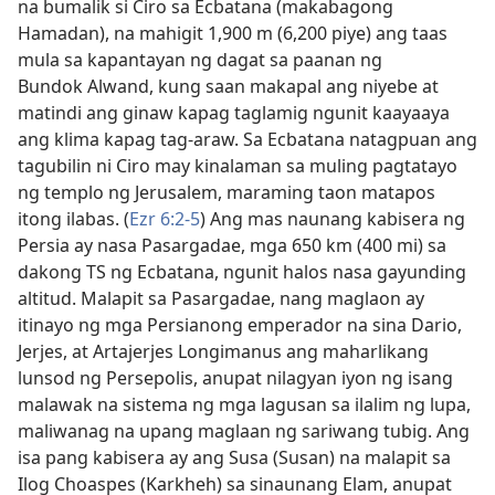
na bumalik si Ciro sa Ecbatana (makabagong
Hamadan), na mahigit 1,900 m (6,200 piye) ang taas
mula sa kapantayan ng dagat sa paanan ng
Bundok Alwand, kung saan makapal ang niyebe at
matindi ang ginaw kapag taglamig ngunit kaayaaya
ang klima kapag tag-araw. Sa Ecbatana natagpuan ang
tagubilin ni Ciro may kinalaman sa muling pagtatayo
ng templo ng Jerusalem, maraming taon matapos
itong ilabas. (
Ezr 6:2-5
) Ang mas naunang kabisera ng
Persia ay nasa Pasargadae, mga 650 km (400 mi) sa
dakong TS ng Ecbatana, ngunit halos nasa gayunding
altitud. Malapit sa Pasargadae, nang maglaon ay
itinayo ng mga Persianong emperador na sina Dario,
Jerjes, at Artajerjes Longimanus ang maharlikang
lunsod ng Persepolis, anupat nilagyan iyon ng isang
malawak na sistema ng mga lagusan sa ilalim ng lupa,
maliwanag na upang maglaan ng sariwang tubig. Ang
isa pang kabisera ay ang Susa (Susan) na malapit sa
Ilog Choaspes (Karkheh) sa sinaunang Elam, anupat