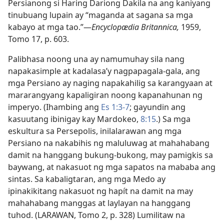
Persianong si Haring Dariong Dakila na ang kaniyang
tinubuang lupain ay “maganda at sagana sa mga
kabayo at mga tao.”​—
Encyclopædia Britannica,
1959,
Tomo 17, p. 603.
Palibhasa noong una ay namumuhay sila nang
napakasimple at kadalasa’y nagpapagala-gala, ang
mga Persiano ay naging napakahilig sa karangyaan at
mararangyang kapaligiran noong kapanahunan ng
imperyo. (Ihambing ang
Es 1:3-7
; gayundin ang
kasuutang ibinigay kay Mardokeo,
8:15
.) Sa mga
eskultura sa Persepolis, inilalarawan ang mga
Persiano na nakabihis ng maluluwag at mahahabang
damit na hanggang bukung-bukong, may pamigkis sa
baywang, at nakasuot ng mga sapatos na mababa ang
sintas. Sa kabaligtaran, ang mga Medo ay
ipinakikitang nakasuot ng hapít na damit na may
mahahabang manggas at laylayan na hanggang
tuhod. (LARAWAN, Tomo 2, p. 328) Lumilitaw na