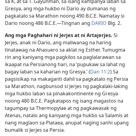
sa K, at sa T. Gayunman, sa isang kampanya laban sa
Gresya, ang mga hukbo ni Dario ay dumanas ng
pagkatalo sa Marathon noong 490 B.C.E. Namatay si
Dario noong 486 B.C.E.​—Tingnan ang
DARIO
Blg. 2.
Ang mga Paghahari ni Jerjes at ni Artajerjes.
Si
Jerjes, anak ni Dario, ang maliwanag na haring
tinatawag na Ahasuero sa aklat ng Esther. Tumugma
rin ang kaniyang mga pagkilos sa paglalarawan sa
ikaapat na Persianong hari, na ‘pupukaw sa lahat ng
bagay laban sa kaharian ng Gresya.’ (
Dan 11:2
) Sa
pagsisikap na makaganti dahil sa pagkatalo ng Persia
sa Marathon, nagbunsod si Jerjes ng pagkalaki-laking
mga hukbo laban sa pinakakontinente ng Gresya
noong 480 B.C.E. Pagkatapos ng isang magastos na
tagumpay sa Thermopylae at ng pagkawasak ng
Atenas, natalo ang kaniyang mga hukbo sa Salamis at
nang maglaon sa Plataea, anupat naging sanhi upang
bumalik si Jerjes sa Persia.