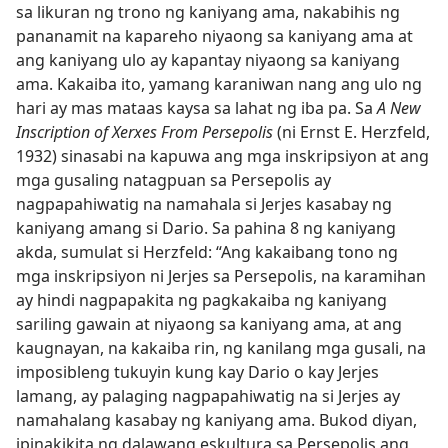
sa likuran ng trono ng kaniyang ama, nakabihis ng
pananamit na kapareho niyaong sa kaniyang ama at
ang kaniyang ulo ay kapantay niyaong sa kaniyang
ama. Kakaiba ito, yamang karaniwan nang ang ulo ng
hari ay mas mataas kaysa sa lahat ng iba pa. Sa
A New
Inscription of Xerxes From Persepolis
(ni Ernst E. Herzfeld,
1932) sinasabi na kapuwa ang mga inskripsiyon at ang
mga gusaling natagpuan sa Persepolis ay
nagpapahiwatig na namahala si Jerjes kasabay ng
kaniyang amang si Dario. Sa pahina 8 ng kaniyang
akda, sumulat si Herzfeld: “Ang kakaibang tono ng
mga inskripsiyon ni Jerjes sa Persepolis, na karamihan
ay hindi nagpapakita ng pagkakaiba ng kaniyang
sariling gawain at niyaong sa kaniyang ama, at ang
kaugnayan, na kakaiba rin, ng kanilang mga gusali, na
imposibleng tukuyin kung kay Dario o kay Jerjes
lamang, ay palaging nagpapahiwatig na si Jerjes ay
namahalang kasabay ng kaniyang ama. Bukod diyan,
ipinakikita ng dalawang eskultura sa Persepolis ang