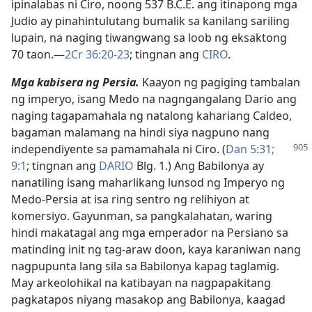
ipinalabas ni Ciro, noong 537 B.C.E. ang itinapong mga
Judio ay pinahintulutang bumalik sa kanilang sariling
lupain, na naging tiwangwang sa loob ng eksaktong
70 taon.​—
2Cr 36:20-23
; tingnan ang
CIRO
.
Mga kabisera ng Persia.
Kaayon ng pagiging tambalan
ng imperyo, isang Medo na nagngangalang Dario ang
naging tagapamahala ng natalong kahariang Caldeo,
bagaman malamang na hindi siya nagpuno nang
independiyente sa pamamahala
ni Ciro. (
Dan 5:31;
9:1
; tingnan ang
DARIO
Blg. 1.) Ang Babilonya ay
nanatiling isang maharlikang lunsod ng Imperyo ng
Medo-Persia at isa ring sentro ng relihiyon at
komersiyo. Gayunman, sa pangkalahatan, waring
hindi makatagal ang mga emperador na Persiano sa
matinding init ng tag-araw doon, kaya karaniwan nang
nagpupunta lang sila sa Babilonya kapag taglamig.
May arkeolohikal na katibayan na nagpapakitang
pagkatapos niyang masakop ang Babilonya, kaagad