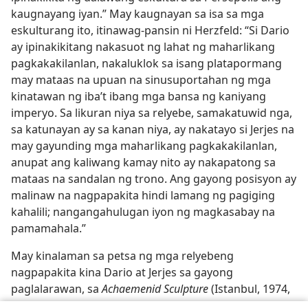
kaugnayang iyan.” May kaugnayan sa isa sa mga
eskulturang ito, itinawag-pansin ni Herzfeld: “Si Dario
ay ipinakikitang nakasuot ng lahat ng maharlikang
pagkakakilanlan, nakaluklok sa isang platapormang
may mataas na upuan na sinusuportahan ng mga
kinatawan ng iba’t ibang mga bansa ng kaniyang
imperyo. Sa likuran niya sa relyebe, samakatuwid nga,
sa katunayan ay sa kanan niya, ay nakatayo si Jerjes na
may gayunding mga maharlikang pagkakakilanlan,
anupat ang kaliwang kamay nito ay nakapatong sa
mataas na sandalan ng trono. Ang gayong posisyon ay
malinaw na nagpapakita hindi lamang ng pagiging
kahalili; nangangahulugan iyon ng magkasabay na
pamamahala.”
May kinalaman sa petsa ng mga relyebeng
nagpapakita kina Dario at Jerjes sa gayong
paglalarawan, sa
Achaemenid Sculpture
(Istanbul, 1974,
p. 53), sinasabi ni Ann Farkas na “maaaring ikinabit ang