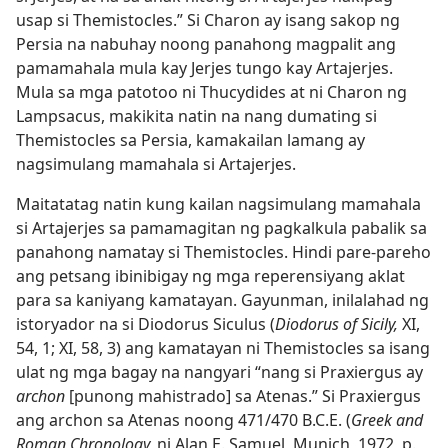
usap si Themistocles.” Si Charon ay isang sakop ng
Persia na nabuhay noong panahong magpalit ang
pamamahala mula kay Jerjes tungo kay Artajerjes.
Mula sa mga patotoo ni Thucydides at ni Charon ng
Lampsacus, makikita natin na nang dumating si
Themistocles sa Persia, kamakailan lamang ay
nagsimulang mamahala si Artajerjes.
Maitatatag natin kung kailan nagsimulang mamahala
si Artajerjes sa pamamagitan ng pagkalkula pabalik sa
panahong namatay si Themistocles. Hindi pare-pareho
ang petsang ibinibigay ng mga reperensiyang aklat
para sa kaniyang kamatayan. Gayunman, inilalahad ng
istoryador na si Diodorus Siculus (
Diodorus of Sicily,
XI,
54, 1; XI, 58, 3) ang kamatayan ni Themistocles sa isang
ulat ng mga bagay na nangyari “nang si Praxiergus ay
archon
[punong mahistrado] sa Atenas.” Si Praxiergus
ang archon sa Atenas noong 471/470 B.C.E. (
Greek and
Roman Chronology,
ni Alan E. Samuel, Munich, 1972, p.