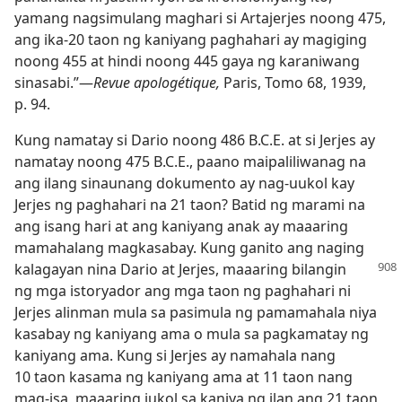
yamang nagsimulang maghari si Artajerjes noong 475,
ang ika-20 taon ng kaniyang paghahari ay magiging
noong 455 at hindi noong 445 gaya ng karaniwang
sinasabi.”​—
Revue apologétique,
Paris, Tomo 68, 1939,
p. 94.
Kung namatay si Dario noong 486 B.C.E. at si Jerjes ay
namatay noong 475 B.C.E., paano maipaliliwanag na
ang ilang sinaunang dokumento ay nag-uukol kay
Jerjes ng paghahari na 21 taon? Batid ng marami na
ang isang hari at ang kaniyang anak ay maaaring
mamahalang magkasabay. Kung ganito ang naging
kalagayan nina Dario at Jerjes,
maaaring bilangin
ng mga istoryador ang mga taon ng paghahari ni
Jerjes alinman mula sa pasimula ng pamamahala niya
kasabay ng kaniyang ama o mula sa pagkamatay ng
kaniyang ama. Kung si Jerjes ay namahala nang
10 taon kasama ng kaniyang ama at 11 taon nang
mag-isa, maaaring iukol sa kaniya ng ilan ang 21 taon