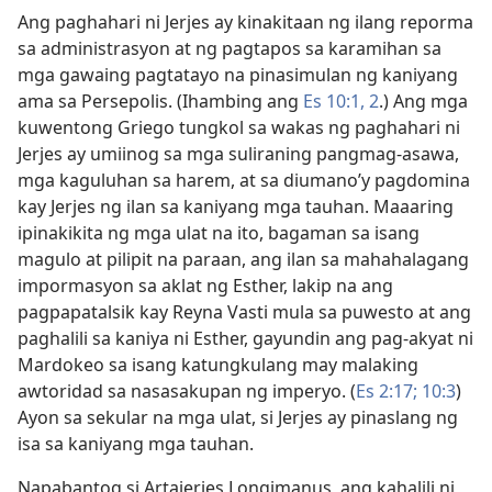
Ang paghahari ni Jerjes ay kinakitaan ng ilang reporma
sa administrasyon at ng pagtapos sa karamihan sa
mga gawaing pagtatayo na pinasimulan ng kaniyang
ama sa Persepolis. (Ihambing ang
Es 10:1, 2
.) Ang mga
kuwentong Griego tungkol sa wakas ng paghahari ni
Jerjes ay umiinog sa mga suliraning pangmag-asawa,
mga kaguluhan sa harem, at sa diumano’y pagdomina
kay Jerjes ng ilan sa kaniyang mga tauhan. Maaaring
ipinakikita ng mga ulat na ito, bagaman sa isang
magulo at pilipit na paraan, ang ilan sa mahahalagang
impormasyon sa aklat ng Esther, lakip na ang
pagpapatalsik kay Reyna Vasti mula sa puwesto at ang
paghalili sa kaniya ni Esther, gayundin ang pag-akyat ni
Mardokeo sa isang katungkulang may malaking
awtoridad sa nasasakupan ng imperyo. (
Es 2:17;
10:3
)
Ayon sa sekular na mga ulat, si Jerjes ay pinaslang ng
isa sa kaniyang mga tauhan.
Napabantog si Artajerjes Longimanus, ang kahalili ni