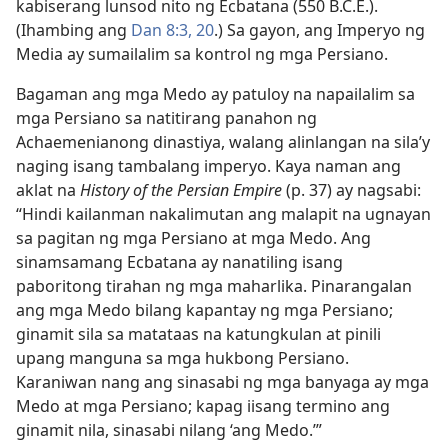
kabiserang lunsod nito ng Ecbatana (550 B.C.E.).
(Ihambing ang
Dan 8:3,
20
.) Sa gayon, ang Imperyo ng
Media ay sumailalim sa kontrol ng mga Persiano.
Bagaman ang mga Medo ay patuloy na napailalim sa
mga Persiano sa natitirang panahon ng
Achaemenianong dinastiya, walang alinlangan na sila’y
naging isang tambalang imperyo. Kaya naman ang
aklat na
History of the Persian Empire
(p. 37) ay nagsabi:
“Hindi kailanman nakalimutan ang malapit na ugnayan
sa pagitan ng mga Persiano at mga Medo. Ang
sinamsamang Ecbatana ay nanatiling isang
paboritong tirahan ng mga maharlika. Pinarangalan
ang mga Medo bilang kapantay ng mga Persiano;
ginamit sila sa matataas na katungkulan at pinili
upang manguna sa mga hukbong Persiano.
Karaniwan nang ang sinasabi ng mga banyaga ay mga
Medo at mga Persiano; kapag iisang termino ang
ginamit nila, sinasabi nilang ‘ang Medo.’⁠”