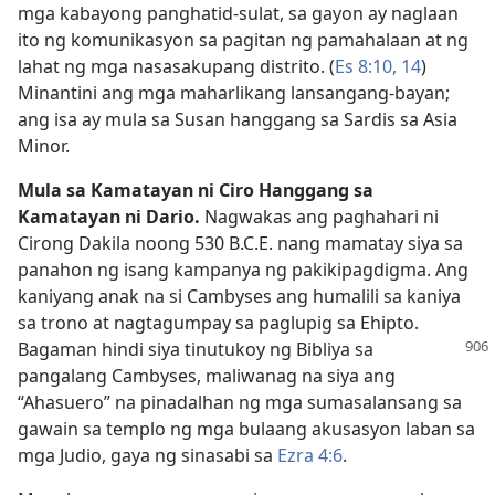
mga kabayong panghatid-sulat, sa gayon ay naglaan
ito ng komunikasyon sa pagitan ng pamahalaan at ng
lahat ng mga nasasakupang distrito. (
Es 8:10,
14
)
Minantini ang mga maharlikang lansangang-bayan;
ang isa ay mula sa Susan hanggang sa Sardis sa Asia
Minor.
Mula sa Kamatayan ni Ciro Hanggang sa
Kamatayan ni Dario.
Nagwakas ang paghahari ni
Cirong Dakila noong 530 B.C.E. nang mamatay siya sa
panahon ng isang kampanya ng pakikipagdigma. Ang
kaniyang anak na si Cambyses ang humalili sa kaniya
sa trono at nagtagumpay sa paglupig sa Ehipto.
Bagaman hindi siya tinutukoy ng
Bibliya sa
pangalang Cambyses, maliwanag na siya ang
“Ahasuero” na pinadalhan ng mga sumasalansang sa
gawain sa templo ng mga bulaang akusasyon laban sa
mga Judio, gaya ng sinasabi sa
Ezra 4:6
.