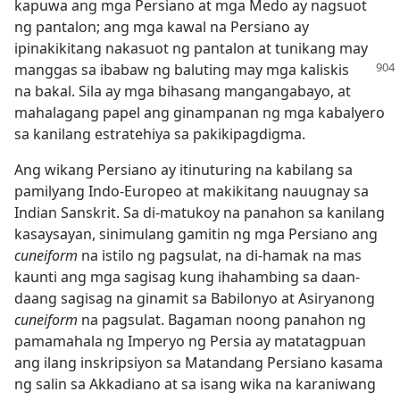
kapuwa ang mga Persiano at mga Medo ay nagsuot
ng pantalon; ang mga kawal na Persiano ay
ipinakikitang nakasuot ng pantalon at tunikang may
manggas sa ibabaw ng baluting may mga kaliskis
na bakal. Sila ay mga bihasang mangangabayo, at
mahalagang papel ang ginampanan ng mga kabalyero
sa kanilang estratehiya sa pakikipagdigma.
Ang wikang Persiano ay itinuturing na kabilang sa
pamilyang Indo-Europeo at makikitang nauugnay sa
Indian Sanskrit. Sa di-matukoy na panahon sa kanilang
kasaysayan, sinimulang gamitin ng mga Persiano ang
cuneiform
na istilo ng pagsulat, na di-hamak na mas
kaunti ang mga sagisag kung ihahambing sa daan-
daang sagisag na ginamit sa Babilonyo at Asiryanong
cuneiform
na pagsulat. Bagaman noong panahon ng
pamamahala ng Imperyo ng Persia ay matatagpuan
ang ilang inskripsiyon sa Matandang Persiano kasama
ng salin sa Akkadiano at sa isang wika na karaniwang