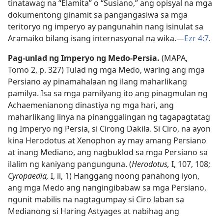
tinatawag na “Elamita” o “Susiano,” ang opisyal na mga
dokumentong ginamit sa pangangasiwa sa mga
teritoryo ng imperyo ay pangunahin nang isinulat sa
Aramaiko bilang isang internasyonal na wika.​—
Ezr 4:7
.
Pag-unlad ng Imperyo ng Medo-Persia.
(MAPA,
Tomo 2, p. 327) Tulad ng mga Medo, waring ang mga
Persiano ay pinamahalaan ng ilang maharlikang
pamilya. Isa sa mga pamilyang ito ang pinagmulan ng
Achaemenianong dinastiya ng mga hari, ang
maharlikang linya na pinanggalingan ng tagapagtatag
ng Imperyo ng Persia, si Cirong Dakila. Si Ciro, na ayon
kina Herodotus at Xenophon ay may amang Persiano
at inang Mediano, ang nagbuklod sa mga Persiano sa
ilalim ng kaniyang pangunguna. (
Herodotus,
I, 107, 108;
Cyropaedia,
I, ii, 1) Hanggang noong panahong iyon,
ang mga Medo ang nangingibabaw sa mga Persiano,
ngunit mabilis na nagtagumpay si Ciro laban sa
Medianong si Haring Astyages at nabihag ang