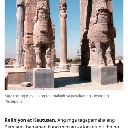
Mga torong may ulo ng tao malapit sa pasukan ng lunsod ng
Persepolis
Relihiyon at Kautusan.
Ang mga tagapamahalang
Persiano, bagaman kung minsan ay kasinlupit din ng