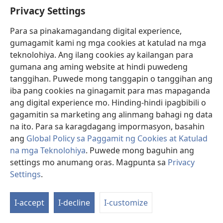
Privacy Settings
mga relyebe sa Ingatang-Yaman noong panahong
itinatayo ang unang karagdagang gusali, 494/493–
Para sa pinakamagandang digital experience,
492/491 B.C.; tiyak na ito ang pinakakumbinyenteng
gumagamit kami ng mga cookies at katulad na mga
panahon upang ilipat ang gayong mabibigat na piraso
teknolohiya. Ang ilang cookies ay kailangan para
ng bato. Ngunit anuman ang petsa ng pag-aalis sa
gumana ang aming website at hindi puwedeng
kanila patungo sa Ingatang-Yaman, marahil ang mga
tanggihan. Puwede mong tanggapin o tanggihan ang
eskultura ay inukit noong mga taon ng 490.”
iba pang cookies na ginagamit para mas mapaganda
Katibayan mula sa mga impormasyong Babilonyo.
ang digital experience mo. Hinding-hindi ipagbibili o
Isang katibayan na si Jerjes ay nagsimulang mamahala
gagamitin sa marketing ang alinmang bahagi ng data
kasabay ng kaniyang ama noong mga taon ng
na ito. Para sa karagdagang impormasyon, basahin
490 B.C.E. ang natagpuan sa Babilonya. Nahukay roon
ang
Global Policy sa Paggamit ng Cookies at Katulad
ang isang palasyong para kay Jerjes na natapos noong
na mga Teknolohiya
. Puwede mong baguhin ang
496 B.C.E. May kinalaman dito, sumulat si
settings mo anumang oras. Magpunta sa
Privacy
A. T. Olmstead sa
History of the Persian Empire
(p. 215):
Settings
.
“Pagsapit ng Oktubre 23, 498, nalaman natin na ang
bahay ng anak ng hari [samakatuwid nga, ng anak ni
I-accept
I-decline
I-customize
Dario, si Jerjes] ay kasalukuyan noong itinatayo sa
Babilonya; walang alinlangan na ito ang palasyo ni