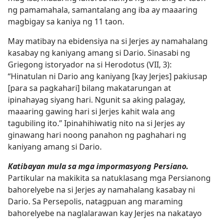
ng pamamahala, samantalang ang iba ay maaaring
magbigay sa kaniya ng 11 taon.
May matibay na ebidensiya na si Jerjes ay namahalang
kasabay ng kaniyang amang si Dario. Sinasabi ng
Griegong istoryador na si Herodotus (VII, 3):
“Hinatulan ni Dario ang kaniyang [kay Jerjes] pakiusap
[para sa pagkahari] bilang makatarungan at
ipinahayag siyang hari. Ngunit sa aking palagay,
maaaring gawing hari si Jerjes kahit wala ang
tagubiling ito.” Ipinahihiwatig nito na si Jerjes ay
ginawang hari noong panahon ng paghahari ng
kaniyang amang si Dario.
Katibayan mula sa mga impormasyong Persiano.
Partikular na makikita sa natuklasang mga Persianong
bahorelyebe na si Jerjes ay namahalang kasabay ni
Dario. Sa Persepolis, natagpuan ang maraming
bahorelyebe na naglalarawan kay Jerjes na nakatayo