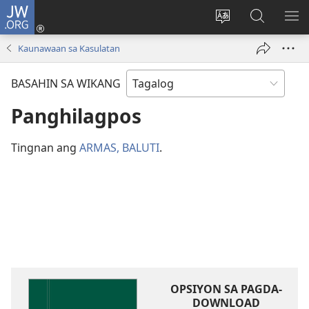
JW.ORG
Mag-
log
Baguhin
Maghana
IPA
In
ang
sa
AN
Kaunawaan sa Kasulatan
(may
wika
JW.ORG
ME
bubukas
ng
BASAHIN SA WIKANG
na
site
bagong
Panghilagpos
window)
Tingnan ang
ARMAS, BALUTI
.
OPSIYON SA PAGDA-
DOWNLOAD