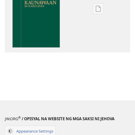
Opsiyon
sa
pagda-
download
ng
publikasyon
Kaunawaan
sa
Kasulatan
®
JW.ORG
/ OPISYAL NA WEBSITE NG MGA SAKSI NI JEHOVA
Appearance Settings