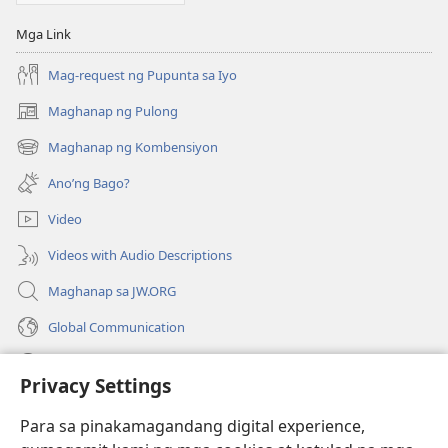
Mga Link
Mag-request ng Pupunta sa Iyo
Maghanap ng Pulong
(may
bubukas
Maghanap ng Kombensiyon
(may
na
bubukas
bagong
Ano’ng Bago?
na
window)
bagong
Video
window)
Videos with Audio Descriptions
Maghanap sa JW.ORG
Global Communication
Help
Privacy Settings
Donasyon
(may
Para sa pinakamagandang digital experience,
bubukas