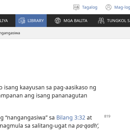
Tagalog
Mag-log
Pumili
(may
ng
bub
LIYA
LIBRARY
MGA BALITA
TUNGKOL S
wika
na
bag
ngangasiwa
wind
 isang kaayusan sa pag-aasikaso ng
mpanan ang isang pananagutan
ing “nangangasiwa” sa
Bilang 3:32
at
 nagmula sa salitang-ugat na
pa·qadhʹ,