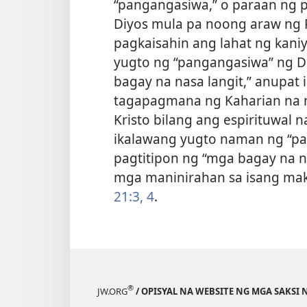
“pangangasiwa,” o paraan ng 
Diyos mula pa noong araw ng P
pagkaisahin ang lahat ng kani
yugto ng “pangangasiwa” ng D
bagay na nasa langit,” anupa
tagapagmana ng Kaharian na ma
Kristo bilang ang espirituwal na
ikalawang yugto naman ng “pa
pagtitipon ng “mga bagay na n
mga maninirahan sa isang mak
21:3, 4
.
®
JW.ORG
/ OPISYAL NA WEBSITE NG MGA SAKSI 