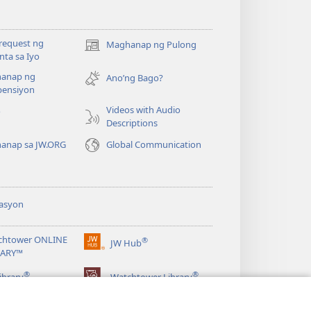
request ng
Maghanap ng Pulong
(may
ta sa Iyo
bubukas
anap ng
na
Ano’ng Bago?
ensiyon
bagong
window)
Videos with Audio
o
Descriptions
anap sa JW.ORG
Global Communication
asyon
chtower ONLINE
®
JW Hub
(may
RARY™
bubukas
®
®
na
ibrary
Watchtower Library
bagong
window)