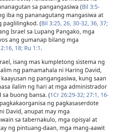
ananagutan sa pangangasiwa (
Bil 3:5-
ang iba ng pananagutang mangasiwa at
paglilingkod. (
Bil 3:25, 26,
30-32,
36, 37;
ang Israel sa Lupang Pangako, mga
yos ang gumanap bilang mga
2:16,
18;
Ru 1:1
.
srael, isang mas kumpletong sistema ng
lalim ng pamamahala ni Haring David,
 kaayusan ng pangangasiwa, kung saan
asa ilalim ng hari at mga administrador
 sa buong bansa. (
1Cr 26:29-32;
27:1,
16-
 pagkakaorganisa ng pagkasaserdote
ni David, anupat may mga
ain sa tabernakulo, mga opisyal at
ay ng pintuang-daan, mga mang-aawit