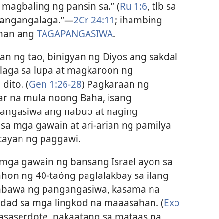
agbaling ng pansin sa.” (
Ru 1:6
, tlb sa
 “pangangalaga.”​—
2Cr 24:11
; ihambing
nan ang
TAGAPANGASIWA
.
an ng tao, binigyan ng Diyos ang sakdal
laga sa lupa at magkaroon ng
dito. (
Gen 1:26-28
) Pagkaraan ng
lar na mula noong Baha, isang
gangasiwa ang nabuo at naging
sa mga gawain at ari-arian ng pamilya
ayan ng paggawi.
 mga gawain ng bansang Israel ayon sa
hon ng 40-taóng paglalakbay sa ilang
imbawa ng pangangasiwa, kasama na
idad sa mga lingkod na maaasahan. (
Exo
asaserdote, nakaatang sa mataas na