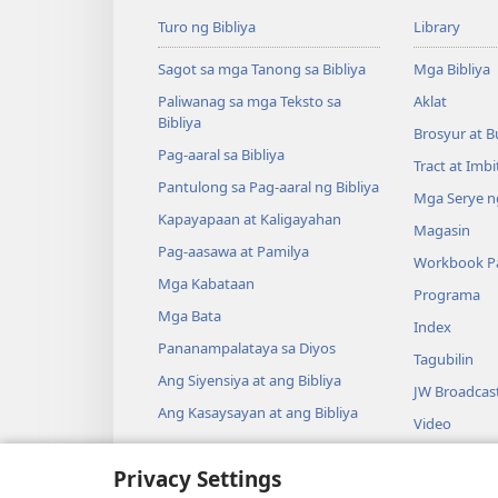
Turo ng Bibliya
Library
Sagot sa mga Tanong sa Bibliya
Mga Bibliya
Paliwanag sa mga Teksto sa
Aklat
Bibliya
Brosyur at B
Pag-aaral sa Bibliya
Tract at Imb
Pantulong sa Pag-aaral ng Bibliya
Mga Serye ng
Kapayapaan at Kaligayahan
Magasin
Pag-aasawa at Pamilya
Workbook Pa
Mga Kabataan
Programa
Mga Bata
Index
Pananampalataya sa Diyos
Tagubilin
Ang Siyensiya at ang Bibliya
JW Broadcas
Ang Kasaysayan at ang Bibliya
Video
Musika
Privacy Settings
Audio Dram