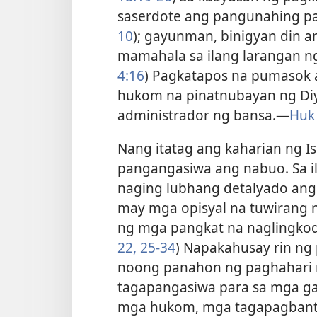
saserdote ang pangunahing p
10
); gayunman, binigyan din 
mamahala sa ilang larangan ng 
4:16
) Pagkatapos na pumasok 
hukom na pinatnubayan ng Di
administrador ng bansa.​—
Huk 
Nang itatag ang kaharian ng I
pangangasiwa ang nabuo. Sa i
naging lubhang detalyado ang
may mga opisyal na tuwirang n
ng mga pangkat na naglingkod
22,
25-34
) Napakahusay rin ng
noong panahon ng paghahari 
tagapangasiwa para sa mga gaw
mga hukom, mga tagapagbant