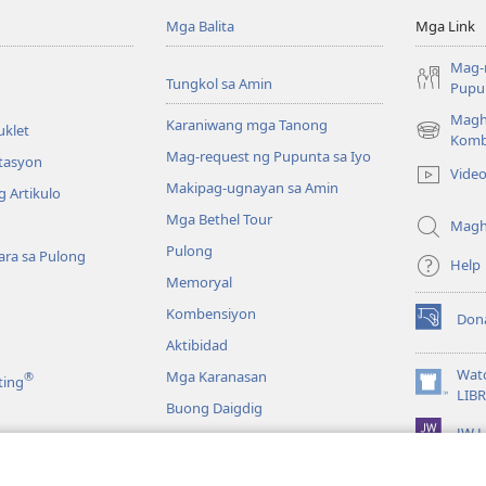
Mga Balita
Mga Link
Mag-
Tungkol sa Amin
Pupun
Magh
Karaniwang mga Tanong
uklet
(may
Komb
Mag-request ng Pupunta sa Iyo
bubukas
itasyon
Vide
na
Makipag-ugnayan sa Amin
 Artikulo
bagong
Mga Bethel Tour
window)
Magh
Pulong
ra sa Pulong
Help
Memoryal
Kombensiyon
Don
(may
Aktibidad
bubukas
na
Wat
Mga Karanasan
®
ting
bagong
(may
LIB
Buong Daigdig
window)
bubukas
JW L
na
bagong
a
window)