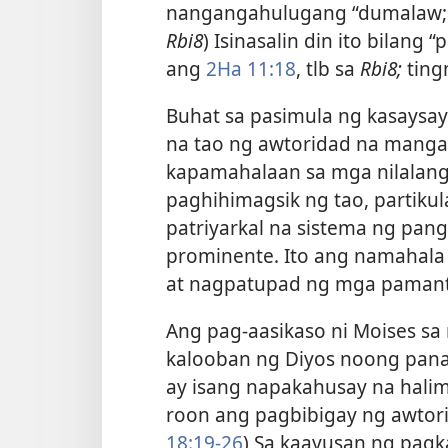
nangangahulugang “dumalaw; m
Rbi8
) Isinasalin din ito bilang
ang
2Ha 11:18
, tlb sa
Rbi8;
ting
Buhat sa pasimula ng kasaysay
na tao ng awtoridad na manga
kapamahalaan sa mga nilalang 
paghihimagsik ng tao, partiku
patriyarkal na sistema ng pan
prominente. Ito ang namahala 
at nagpatupad ng mga pamant
Ang pag-aasikaso ni Moises sa
kalooban ng Diyos noong pana
ay isang napakahusay na hal
roon ang pagbibigay ng awtor
18:19-26
) Sa kaayusan ng pagk