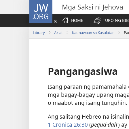
JW.ORG
Mga Saksi ni Jehova
HOME
TURO NG BIB
Library
Aklat
Kaunawaan sa Kasulatan
Pa
Pangangasiwa
Isang paraan ng pamamahala o
mga bagay-bagay upang maga
o maabot ang isang tunguhin.
Ang salitang Hebreo na isinal
1 Cronica 26:30
(
pequd·dahʹ
) ay