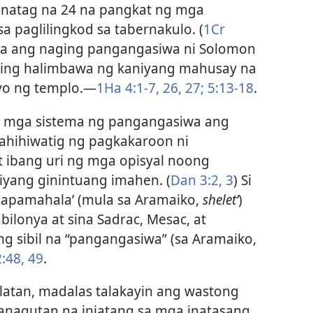
inatag na 24 na pangkat ng mga
 paglilingkod sa tabernakulo. (
1Cr
pa ang naging pangangasiwa ni Solomon
ing halimbawa ng kaniyang mahusay na
o ng templo.​—
1Ha 4:1-7,
26, 27;
5:13-18
.
a mga sistema ng pangangasiwa ang
ahihiwatig ng pagkakaroon ni
 ibang uri ng mga opisyal noong
yang ginintuang imahen. (
Dan 3:2, 3
) Si
gapamahala’ (mula sa Aramaiko,
sheletʹ
)
bilonya at sina Sadrac, Mesac, at
 sibil na “pangangasiwa” (sa Aramaiko,
:48, 49
.
latan, madalas talakayin ang wastong
anagutan na iniatang sa mga inatasang