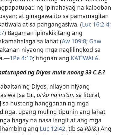
agpapatupad ng ipinahayag na kalooban
 bayan; at ginagawa ito sa pamamagitan
atiwala at sa pangangasiwa. (
Luc 16:2-4;
:7
) Bagaman ipinakikitang ang
akamahalaga sa lahat (
Aw 109:8;
Gaw
apakanan niyaong mga naglilingkod sa
a.​—
1Pe 4:10
; tingnan ang
KATIWALA
.
natutupad ng Diyos mula noong 33 C.E.?
kabaitan ng Diyos, nilayon niyang
siwa [sa Gr.,
oi·ko·no·miʹan,
sa literal,
] sa hustong hangganan ng mga
 nga, upang muling tipunin ang lahat
mga bagay na nasa langit at ang mga
; ihambing ang
Luc 12:42
, tlb sa
Rbi8.
) Ang