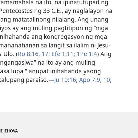
pamamahala na ito, na ipinatutupad ng
entecostes ng 33 C.E., ay naglalayon na
yang matatalinong nilalang. Ang unang
iyos ay ang muling pagtitipon ng “mga
t inihahanda ang kongregasyon ng mga
nanahanan sa langit sa ilalim ni Jesu-
 Ulo. (
Ro 8:16, 17;
Efe 1:11;
1Pe 1:4
) Ang
ngangasiwa” na ito ay ang muling
asa lupa,” anupat inihahanda yaong
alupang paraiso.​—
Ju 10:16;
Apo 7:9, 10;
NI JEHOVA