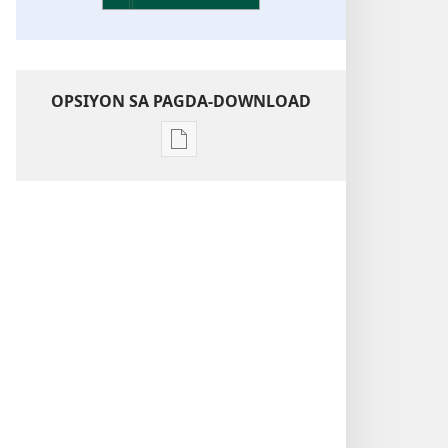
OPSIYON SA PAGDA-DOWNLOAD
Opsiyon
sa
pagda-
download
ng
publikasyon
Kaunawaan
sa
Kasulatan