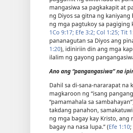
mangasiwa sa pagkakapit at p
ng Diyos sa gitna ng kaniyang
ng mga pagtukoy sa pagiging k
1Co 9:17;
Efe 3:2;
Col 1:25;
Tit 1
pananagutan sa Diyos ang pin
1:20
), idiniriin din ang mga k
ilalim ng gayong pangangasiw
Ano ang “pangangasiwa” na ipi
Dahil sa di-sana-nararapat na 
magkaroon ng “isang panganga
“pamamahala sa sambahayan”
takdang panahon, samakatuwid
ng mga bagay kay Kristo, ang 
bagay na nasa lupa.” (
Efe 1:10