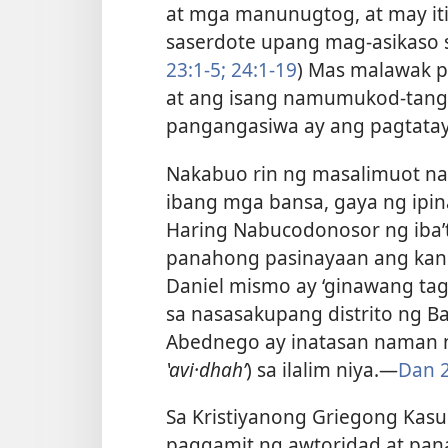
at mga manunugtog, at may it
saserdote upang mag-asikaso sa
23:1-5;
24:1-19
) Mas malawak 
at ang isang namumukod-tang
pangangasiwa ay ang pagtatay
Nakabuo rin ng masalimuot n
ibang mga bansa, gaya ng ipin
Haring Nabucodonosor ng iba’t
panahong pasinayaan ang kani
Daniel mismo ay ‘ginawang ta
sa nasasakupang distrito ng Ba
Abednego ay inatasan naman ng
ʽavi·dhahʹ
) sa ilalim niya.​—
Dan 2
Sa Kristiyanong Griegong Kasu
paggamit ng awtoridad at pan