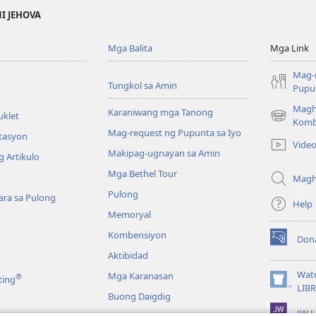
NI JEHOVA
Mga Balita
Mga Link
Mag-
Tungkol sa Amin
Pupun
Magh
Karaniwang mga Tanong
uklet
(may
Komb
Mag-request ng Pupunta sa Iyo
bubukas
itasyon
Vide
na
Makipag-ugnayan sa Amin
 Artikulo
bagong
Mga Bethel Tour
window)
Magh
Pulong
ra sa Pulong
Help
Memoryal
Kombensiyon
Don
(may
Aktibidad
bubukas
na
Wat
Mga Karanasan
®
ting
bagong
(may
LIB
Buong Daigdig
window)
bubukas
JW L
na