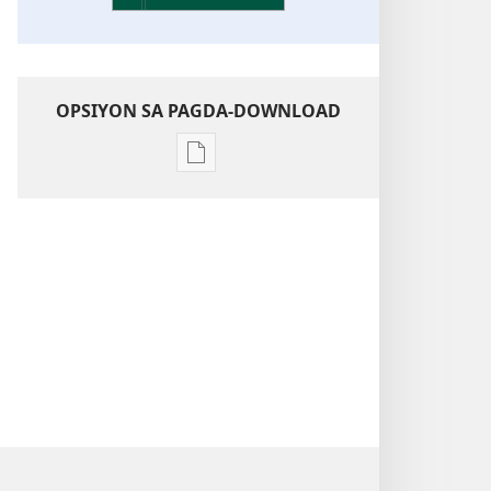
OPSIYON SA PAGDA-DOWNLOAD
Opsiyon
sa
pagda-
download
ng
publikasyon
Kaunawaan
sa
Kasulatan