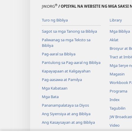
®
JW.ORG
/ OPISYAL NA WEBSITE NG MGA SAKSI 
Turo ng Bibliya
Library
Sagot sa mga Tanong sa Bibliya
Mga Bibliya
Paliwanag sa mga Teksto sa
Aklat
Bibliya
Brosyur at B
Pag-aaral sa Bibliya
Tract at Imb
Pantulong sa Pag-aaral ng Bibliya
Mga Serye ng
Kapayapaan at Kaligayahan
Magasin
Pag-aasawa at Pamilya
Workbook Pa
Mga Kabataan
Programa
Mga Bata
Index
Pananampalataya sa Diyos
Tagubilin
Ang Siyensiya at ang Bibliya
JW Broadcas
Ang Kasaysayan at ang Bibliya
Video