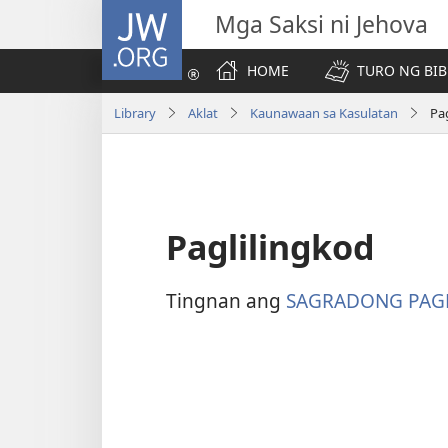
JW.ORG
Mga Saksi ni Jehova
HOME
TURO NG BIB
Library
Aklat
Kaunawaan sa Kasulatan
Pa
Paglilingkod
Tingnan ang
SAGRADONG PAG