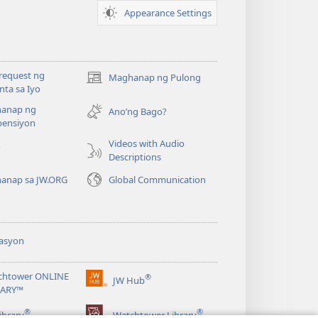
Appearance Settings
request ng
Maghanap ng Pulong
(may
ta sa Iyo
bubukas
anap ng
na
Ano’ng Bago?
ensiyon
bagong
window)
Videos with Audio
o
Descriptions
anap sa JW.ORG
Global Communication
asyon
chtower ONLINE
®
JW Hub
(may
RARY™
bubukas
®
®
na
ibrary
Watchtower Library