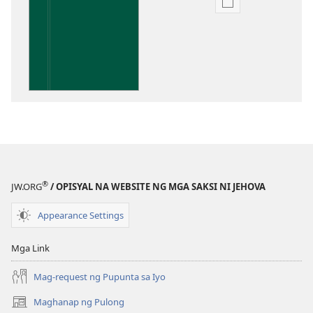
Opsiyon
sa
pagda-
download
ng
publikasyon
Kaunawaan
sa
Kasulatan
®
JW.ORG
/ OPISYAL NA WEBSITE NG MGA SAKSI NI JEHOVA
Appearance Settings
Mga Link
Mag-request ng Pupunta sa Iyo
Maghanap ng Pulong
(may