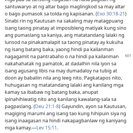
santuwaryo at ng altar bago maglingkod sa may altar
o bago pumasok sa tolda ng kapisanan. (
Exo 30:18-21
)
Sinabi rin ng Kautusan na sakaling may matagpuang
isang taong pinatay at imposibleng matiyak kung sino
ang pumaslang sa kaniya, ang matatandang lalaki ng
lunsod na pinakamalapit sa taong pinatay ay kukuha
ng isang batang baka, yaong hindi pa kailanman
nagagamit na pantrabaho
o na hindi pa kailanman
nakahahatak ng pamatok, at dadalhin nila iyon sa
isang agusang libis na may dumadaloy na tubig at
doon ay babaliin nila ang leeg nito. Pagkatapos nito,
huhugasan ng matatandang lalaki ang kanilang mga
kamay sa ibabaw ng batang baka, anupat
ipinahihiwatig nito ang kanilang kawalang-sala sa
pagpaslang. (
Deu 21:1-8
) Gayundin, ayon sa Kautusan,
magiging marumi ang isang tao kung hihipuin siya ng
isang inaagasan na hindi nakapagbanlaw ng kaniyang
mga kamay.​—
Lev 15:11
.