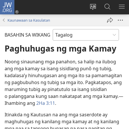
JW.ORG
Mag-
log
Baguhin
Maghana
IPA
In
ang
sa
AN
Kaunawaan sa Kasulatan
(may
wika
JW.ORG
ME
bubukas
ng
BASAHIN SA WIKANG
na
site
bagong
Paghuhugas ng mga Kamay
window)
Noong sinaunang mga panahon, sa halip na ilubog
ang mga kamay sa isang sisidlang punô ng tubig,
kadalasa’y hinuhugasan ang mga ito sa pamamagitan
ng pagbubuhos ng tubig sa mga ito. Pagkatapos, ang
maruming tubig ay pinatutulo sa isang sisidlan
o palanggana kung saan nakatapat ang mga kamay.​—
Ihambing ang
2Ha 3:11
.
Itinakda ng Kautusan na ang mga saserdote ay
maghuhugas ng kanilang mga kamay at ng kanilang
mga paa sa tansong hugasan na nasa pagitan ng