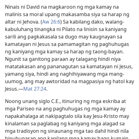
Ninais ni David na magkaroon ng mga kamay na
malinis sa moral upang makasamba siya sa harap ng
altar ni Jehova. (
Aw 26:6
) Sa kabilang dako, walang-
kabuluhang tinangka ni Pilato na linisin sa kaniyang
sarili ang pagkakasala sa dugo may kaugnayan sa
kamatayan ni Jesus sa pamamagitan ng paghuhugas
ng kaniyang mga kamay sa harap ng taong-bayan.
Ngunit sa ganitong paraan ay talagang hindi niya
matatakasan ang pananagutan sa kamatayan ni Jesus,
yamang siya, hindi ang naghihiyawang mga mang-
uumog, ang may awtoridad na magpasiya ng hatol kay
Jesus.​—
Mat 27:24
.
Noong unang siglo C.E., itinuring ng mga eskriba at
mga Pariseo na ang paghuhugas ng mga kamay ay
napakahalaga at nakipagtalo sila kay Jesu-Kristo may
kinalaman sa paglabag ng kaniyang mga alagad sa
mga tradisyon ng sinaunang mga tao dahil hindi nila
hinuhugasan ang kanilang mga kamay bago kumain.