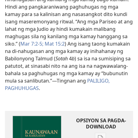
Hindi ang pangkaraniwang paghuhugas ng mga
kamay para sa kalinisan ang nasasangkot dito kundi
isang maseremonyang ritwal. “Ang mga Pariseo at ang
lahat ng mga Judio ay hindi kumakain malibang
maghugas sila ng kanilang mga kamay hanggang sa
siko.” (
Mar 7:2-5;
Mat 15:2
) Ang isang taong kumakain
na di-nahugasan ang mga kamay ay inihahanay ng
Babilonyong Talmud (
Sotah
4
b
) sa isa na sumisiping sa
patutot, at sinasabi nito na ang isa na nagwawalang-
bahala sa paghuhugas ng mga kamay ay “bubunutin
mula sa sanlibutan.”​—Tingnan ang
PALILIGO,
PAGHUHUGAS
.
OPSIYON SA PAGDA-
DOWNLOAD