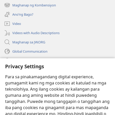
bubukas
Maghanap ng Kombensiyon
(may
na
bubukas
bagong
Ano’ng Bago?
na
window)
bagong
Video
window)
Videos with Audio Descriptions
Maghanap sa JW.ORG
Global Communication
Help
Privacy Settings
Donasyon
(may
Para sa pinakamagandang digital experience,
bubukas
gumagamit kami ng mga cookies at katulad na mga
na
Watchtower ONLINE LIBRARY™
teknolohiya. Ang ilang cookies ay kailangan para
(may
bagong
gumana ang aming website at hindi puwedeng
bubukas
window)
®
JW Hub
na
tanggihan. Puwede mong tanggapin o tanggihan ang
(may
bagong
bubukas
iba pang cookies na ginagamit para mas mapaganda
window)
®
JW Library
na
ang digital experience mo. Hinding-hindi ipagbibili o