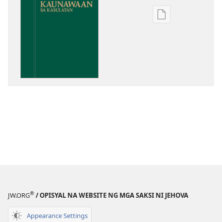
Opsiyon
sa
pagda-
download
ng
publikasyon
Kaunawaan
sa
Kasulatan
®
JW.ORG
/ OPISYAL NA WEBSITE NG MGA SAKSI NI JEHOVA
Appearance Settings