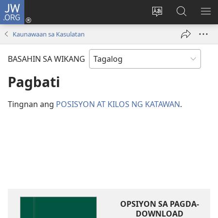
JW.ORG
Mag-
log
Baguhin
Maghana
IPA
In
ang
sa
AN
Kaunawaan sa Kasulatan
(may
wika
JW.ORG
ME
bubukas
ng
BASAHIN SA WIKANG
na
site
bagong
Pagbati
window)
Tingnan ang
POSISYON AT KILOS NG KATAWAN
.
OPSIYON SA PAGDA-
DOWNLOAD