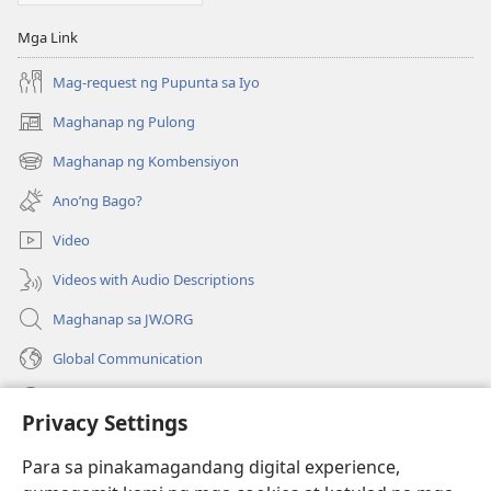
Mga Link
Mag-request ng Pupunta sa Iyo
Maghanap ng Pulong
(may
bubukas
Maghanap ng Kombensiyon
(may
na
bubukas
bagong
Ano’ng Bago?
na
window)
bagong
Video
window)
Videos with Audio Descriptions
Maghanap sa JW.ORG
Global Communication
Help
Privacy Settings
Donasyon
(may
Para sa pinakamagandang digital experience,
bubukas