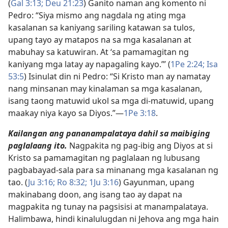
(
Gal 3:13;
Deu 21:23
) Ganito naman ang komento ni
Pedro: “Siya mismo ang nagdala ng ating mga
kasalanan sa kaniyang sariling katawan sa tulos,
upang tayo ay matapos na sa mga kasalanan at
mabuhay sa katuwiran. At ‘sa pamamagitan ng
kaniyang mga latay ay napagaling kayo.’⁠” (
1Pe 2:24;
Isa
53:5
) Isinulat din ni Pedro: “Si Kristo man ay namatay
nang minsanan may kinalaman sa mga kasalanan,
isang taong matuwid ukol sa mga di-matuwid, upang
maakay niya kayo sa Diyos.”​—
1Pe 3:18
.
Kailangan ang pananampalataya dahil sa maibiging
paglalaang ito.
Nagpakita ng pag-ibig ang Diyos at si
Kristo sa pamamagitan ng paglalaan ng lubusang
pagbabayad-sala para sa minanang mga kasalanan ng
tao. (
Ju 3:16;
Ro 8:32;
1Ju 3:16
) Gayunman, upang
makinabang doon, ang isang tao ay dapat na
magpakita ng tunay na pagsisisi at manampalataya.
Halimbawa, hindi kinalulugdan ni Jehova ang mga hain