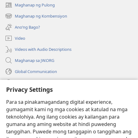
Maghanap ng Pulong
(may
bubukas
Maghanap ng Kombensiyon
(may
na
bubukas
bagong
Ano’ng Bago?
na
window)
bagong
Video
window)
Videos with Audio Descriptions
Maghanap sa JW.ORG
Global Communication
Help
Privacy Settings
Donasyon
(may
Para sa pinakamagandang digital experience,
bubukas
gumagamit kami ng mga cookies at katulad na mga
na
Watchtower ONLINE LIBRARY™
teknolohiya. Ang ilang cookies ay kailangan para
(may
bagong
gumana ang aming website at hindi puwedeng
bubukas
window)
®
JW Hub
na
tanggihan. Puwede mong tanggapin o tanggihan ang
(may
bagong
bubukas