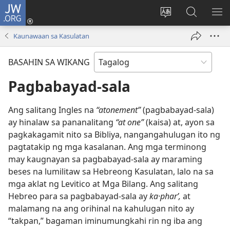
JW.ORG
Mag-
log
Baguhin
Maghana
IPA
In
ang
sa
AN
Kaunawaan sa Kasulatan
(may
wika
JW.ORG
ME
bubukas
ng
BASAHIN SA WIKANG
na
site
bagong
Pagbabayad-sala
window)
Ang salitang Ingles na
“atonement”
(pagbabayad-sala)
ay hinalaw sa pananalitang
“at one”
(kaisa) at, ayon sa
pagkakagamit nito sa Bibliya, nangangahulugan ito ng
pagtatakip ng mga kasalanan. Ang mga terminong
may kaugnayan sa pagbabayad-sala ay maraming
beses na lumilitaw sa Hebreong Kasulatan, lalo na sa
mga aklat ng Levitico at Mga Bilang. Ang salitang
Hebreo para sa pagbabayad-sala ay
ka·pharʹ,
at
malamang na ang orihinal na kahulugan nito ay
“takpan,” bagaman iminumungkahi rin ng iba ang