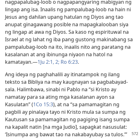
nagpapalubag-loob o nagpapangyaring mabigyan ng
lingap ang isa. Inaalis ng pampalubag-loob na hain ni
Jesus ang dahilan upang hatulan ng Diyos ang tao
anupat ginagawang posible na mapagkalooban siya
ng lingap at awa ng Diyos. Sa kaso ng espirituwal na
Israel at ng lahat ng iba pang gustong makinabang sa
pampalubag-loob na ito, inaalis nito ang paratang na
kasalanan at ang ibinunga niyaon na hatol na
kamatayan.​—
1Ju 2:1, 2;
Ro 6:23
.
Ang ideya ng paghahalili ay itinatampok ng ilang
teksto sa Bibliya na may kaugnayan sa pagbabayad-
sala. Halimbawa, sinabi ni Pablo na “si Kristo ay
namatay para sa ating mga kasalanan ayon sa
Kasulatan” (
1Co 15:3
), at na “sa pamamagitan ng
pagbili ay pinalaya tayo ni Kristo mula sa sumpa ng
Kautusan sa pamamagitan ng pagiging isang sumpa
na kapalit natin [na mga Judio], sapagkat nasusulat:
‘Isinumpa ang bawat tao na nakabayubay sa
tulos.’⁠”