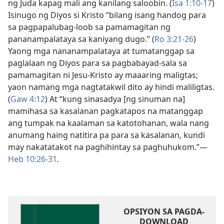
ng Juda kapag mali ang kanilang saloobin. (
Isa 1:10-17
)
Isinugo ng Diyos si Kristo “bilang isang handog para
sa pagpapalubag-loob sa pamamagitan ng
pananampalataya sa kaniyang dugo.” (
Ro 3:21-26
)
Yaong mga nananampalataya at tumatanggap sa
paglalaan ng Diyos para sa pagbabayad-sala sa
pamamagitan ni Jesu-Kristo ay maaaring maligtas;
yaon namang mga nagtatakwil dito ay hindi maliligtas.
(
Gaw 4:12
) At “kung sinasadya [ng sinuman na]
mamihasa sa kasalanan pagkatapos na matanggap
ang tumpak na kaalaman sa katotohanan, wala nang
anumang haing natitira pa para sa kasalanan, kundi
may nakatatakot na paghihintay sa paghuhukom.”​—
Heb 10:26-31
.
OPSIYON SA PAGDA-
DOWNLOAD