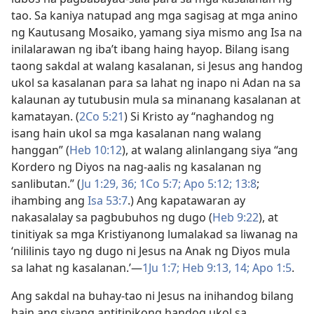
tao. Sa kaniya natupad ang mga sagisag at mga anino
ng Kautusang Mosaiko, yamang siya mismo ang Isa na
inilalarawan ng iba’t ibang haing hayop. Bilang isang
taong sakdal at walang kasalanan, si Jesus ang handog
ukol sa kasalanan para sa lahat ng inapo ni Adan na sa
kalaunan ay tutubusin mula sa minanang kasalanan at
kamatayan. (
2Co 5:21
) Si Kristo ay “naghandog ng
isang hain ukol sa mga kasalanan nang walang
hanggan” (
Heb 10:12
), at walang alinlangang siya “ang
Kordero ng Diyos na nag-aalis ng kasalanan ng
sanlibutan.” (
Ju 1:29,
36;
1Co 5:7;
Apo 5:12;
13:8
;
ihambing ang
Isa 53:7
.) Ang kapatawaran ay
nakasalalay sa pagbubuhos ng dugo (
Heb 9:22
), at
tinitiyak sa mga Kristiyanong lumalakad sa liwanag na
‘nililinis tayo ng dugo ni Jesus na Anak ng Diyos mula
sa lahat ng kasalanan.’​—
1Ju 1:7;
Heb 9:13, 14;
Apo 1:5
.
Ang sakdal na buhay-tao ni Jesus na inihandog bilang
hain ang siyang antitipikong handog ukol sa