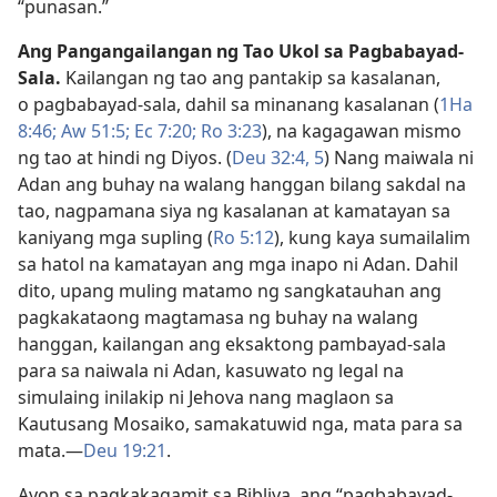
“punasan.”
Ang Pangangailangan ng Tao Ukol sa Pagbabayad-
Sala.
Kailangan ng tao ang pantakip sa kasalanan,
o pagbabayad-sala, dahil sa minanang kasalanan (
1Ha
8:46;
Aw 51:5;
Ec 7:20;
Ro 3:23
), na kagagawan mismo
ng tao at hindi ng Diyos. (
Deu 32:4, 5
) Nang maiwala ni
Adan ang buhay na walang hanggan bilang sakdal na
tao, nagpamana siya ng kasalanan at kamatayan sa
kaniyang mga supling (
Ro 5:12
), kung kaya sumailalim
sa hatol na kamatayan ang mga inapo ni Adan. Dahil
dito, upang muling matamo ng sangkatauhan ang
pagkakataong magtamasa ng buhay na walang
hanggan, kailangan ang eksaktong pambayad-sala
para sa naiwala ni Adan, kasuwato ng legal na
simulaing inilakip ni Jehova nang maglaon sa
Kautusang Mosaiko, samakatuwid nga, mata para sa
mata.​—
Deu 19:21
.
Ayon sa pagkakagamit sa Bibliya, ang “pagbabayad-