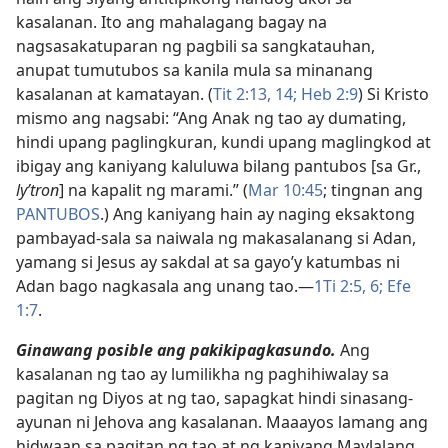
kasalanan. Ito ang mahalagang bagay na
nagsasakatuparan ng pagbili sa sangkatauhan,
anupat tumutubos sa kanila mula sa minanang
kasalanan at kamatayan. (
Tit 2:13, 14;
Heb 2:9
) Si Kristo
mismo ang nagsabi: “Ang Anak ng tao ay dumating,
hindi upang paglingkuran, kundi upang maglingkod at
ibigay ang kaniyang kaluluwa bilang pantubos [sa Gr.,
lyʹtron
] na kapalit ng marami.” (
Mar 10:45
; tingnan ang
PANTUBOS
.) Ang kaniyang hain ay naging eksaktong
pambayad-sala sa naiwala ng makasalanang si Adan,
yamang si Jesus ay sakdal at sa gayo’y katumbas ni
Adan bago nagkasala ang unang tao.​—
1Ti 2:5, 6;
Efe
1:7
.
Ginawang posible ang pakikipagkasundo.
Ang
kasalanan ng tao ay lumilikha ng paghihiwalay sa
pagitan ng Diyos at ng tao, sapagkat hindi sinasang-
ayunan ni Jehova ang kasalanan. Maaayos lamang ang
hidwaan sa pagitan ng tao at ng kaniyang Maylalang