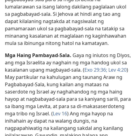
lumalarawan sa isang lalong dakilang paglalaan ukol
sa pagbabayad-sala. Si Jehova at hindi ang tao ang
dapat kilalaning nagtakda at nagsiwalat ng
pamamaraan ukol sa pagbabayad-sala na tatakip sa
minanang kasalanan at maglalaan ng kaginhawahan
mula sa ibinunga nitong hatol na kamatayan.
Mga Haing Pambayad-Sala.
Gaya ng iniutos ng Diyos,
ang mga Israelita ay naghain ng mga handog ukol sa
kasalanan upang magbayad-sala. (
Exo 29:36;
Lev 4:20
)
May partikular na kahulugan ang taunang Araw ng
Pagbabayad-Sala, kung kailan ang mataas na
saserdote ng Israel ay naghahandog ng mga haing
hayop at nagbabayad-sala para sa kaniyang sarili, para
sa ibang mga Levita, at para sa di-makasaserdoteng
mga tribo ng Israel. (
Lev 16
) Ang mga hayop na
inihahain ay dapat na walang dungis, na
nagpapahiwatig na kailangang sakdal ang kanilang
inilalarawan. Gayundin, malaking halaga ang