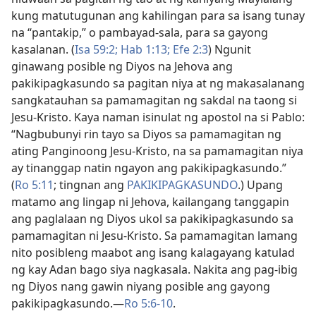
kung matutugunan ang kahilingan para sa isang tunay
na “pantakip,” o pambayad-sala, para sa gayong
kasalanan. (
Isa 59:2;
Hab 1:13;
Efe 2:3
) Ngunit
ginawang posible ng Diyos na Jehova ang
pakikipagkasundo sa pagitan niya at ng makasalanang
sangkatauhan sa pamamagitan ng sakdal na taong si
Jesu-Kristo. Kaya naman isinulat ng apostol na si Pablo:
“Nagbubunyi rin tayo sa Diyos sa pamamagitan ng
ating Panginoong Jesu-Kristo, na sa pamamagitan niya
ay tinanggap natin ngayon ang pakikipagkasundo.”
(
Ro 5:11
; tingnan ang
PAKIKIPAGKASUNDO
.) Upang
matamo ang lingap ni Jehova, kailangang tanggapin
ang paglalaan ng Diyos ukol sa pakikipagkasundo sa
pamamagitan ni Jesu-Kristo. Sa pamamagitan lamang
nito posibleng maabot ang isang kalagayang katulad
ng kay Adan bago siya nagkasala. Nakita ang pag-ibig
ng Diyos nang gawin niyang posible ang gayong
pakikipagkasundo.​—
Ro 5:6-10
.