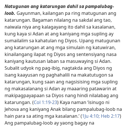
Natugunan ang katarungan dahil sa pampalubag-
loob.
Gayunman, kailangan pa ring matugunan ang
katarungan. Bagaman nilalang na sakdal ang tao,
naiwala niya ang kalagayang ito dahil sa kasalanan,
kung kaya si Adan at ang kaniyang mga supling ay
sumailalim sa kahatulan ng Diyos. Upang matugunan
ang katarungan at ang mga simulain ng katuwiran,
kinailangang ilapat ng Diyos ang sentensiyang nasa
kaniyang kautusan laban sa masuwaying si Adan.
Subalit udyok ng pag-ibig, nagtakda ang Diyos ng
isang kaayusan ng paghahalili na makatutugon sa
katarungan, kung saan ang nagsisising mga supling
ng makasalanang si Adan ay maaaring patawarin at
makipagpayapaan sa Diyos nang hindi nilalabag ang
katarungan. (
Col 1:19-23
) Kaya naman ‘isinugo ni
Jehova ang kaniyang Anak bilang pampalubag-loob na
hain para sa ating mga kasalanan.’ (
1Ju 4:10;
Heb 2:17
)
Ang pampalubag-loob ay yaong bagay na