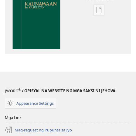
Opsiyon
sa
pagda-
download
ng
publikasyon
Kaunawaan
sa
Kasulatan
®
JW.ORG
/ OPISYAL NA WEBSITE NG MGA SAKSI NI JEHOVA
Appearance Settings
Mga Link
Mag-request ng Pupunta sa Iyo