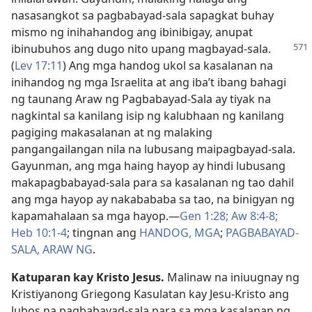
nasasangkot sa pagbabayad-sala sapagkat buhay
mismo ng inihahandog ang ibinibigay, anupat
ibinubuhos ang dugo nito upang magbayad-sala.
(
Lev 17:11
) Ang mga handog ukol sa kasalanan na
inihandog ng mga Israelita at ang iba’t ibang bahagi
ng taunang Araw ng Pagbabayad-Sala ay tiyak na
nagkintal sa kanilang isip ng kalubhaan ng kanilang
pagiging makasalanan at ng malaking
pangangailangan nila na lubusang maipagbayad-sala.
Gayunman, ang mga haing hayop ay hindi lubusang
makapagbabayad-sala para sa kasalanan ng tao dahil
ang mga hayop ay nakabababa sa tao, na binigyan ng
kapamahalaan sa mga hayop.​—
Gen 1:28;
Aw 8:4-8;
Heb 10:1-4
; tingnan ang
HANDOG, MGA
;
PAGBABAYAD-
SALA, ARAW NG
.
Katuparan kay Kristo Jesus.
Malinaw na iniuugnay ng
Kristiyanong Griegong Kasulatan kay Jesu-Kristo ang
lubos na pagbabayad-sala para sa mga kasalanan ng