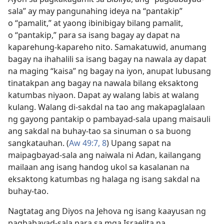
sala” ay may pangunahing ideya na “pantakip”
o “pamalit,” at yaong ibinibigay bilang pamalit,
o “pantakip,” para sa isang bagay ay dapat na
kaparehung-kapareho nito. Samakatuwid, anumang
bagay na ihahalili sa isang bagay na nawala ay dapat
na maging “kaisa” ng bagay na iyon, anupat lubusang
tinatakpan ang bagay na nawala bilang eksaktong
katumbas niyaon. Dapat ay walang labis at walang
kulang. Walang di-sakdal na tao ang makapaglalaan
ng gayong pantakip o pambayad-sala upang maisauli
ang sakdal na buhay-tao sa sinuman o sa buong
sangkatauhan. (
Aw 49:7, 8
) Upang sapat na
maipagbayad-sala ang naiwala ni Adan, kailangang
mailaan ang isang handog ukol sa kasalanan na
eksaktong katumbas ng halaga ng isang sakdal na
buhay-tao.
Nagtatag ang Diyos na Jehova ng isang kaayusan ng
pagbabayad-sala para sa mga Israelita na