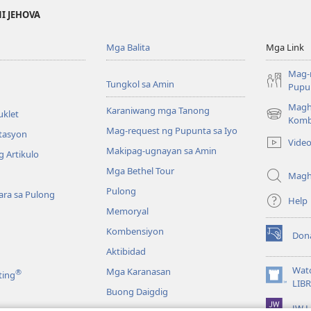
NI JEHOVA
Mga Balita
Mga Link
Mag-
Tungkol sa Amin
Pupun
Magh
Karaniwang mga Tanong
uklet
(may
Komb
Mag-request ng Pupunta sa Iyo
bubukas
itasyon
Vide
na
Makipag-ugnayan sa Amin
 Artikulo
bagong
Mga Bethel Tour
window)
Magh
Pulong
ra sa Pulong
Help
Memoryal
Kombensiyon
Don
(may
Aktibidad
bubukas
na
Wat
Mga Karanasan
®
ting
bagong
(may
LIB
Buong Daigdig
window)
bubukas
JW L
na