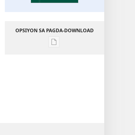
OPSIYON SA PAGDA-DOWNLOAD
Opsiyon
sa
pagda-
download
ng
publikasyon
Kaunawaan
sa
Kasulatan