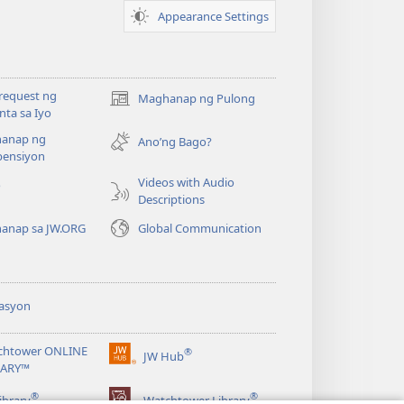
Appearance Settings
request ng
Maghanap ng Pulong
(may
ta sa Iyo
bubukas
anap ng
na
Ano’ng Bago?
ensiyon
bagong
window)
Videos with Audio
o
Descriptions
anap sa JW.ORG
Global Communication
asyon
chtower ONLINE
®
JW Hub
(may
RARY™
bubukas
®
®
na
ibrary
Watchtower Library