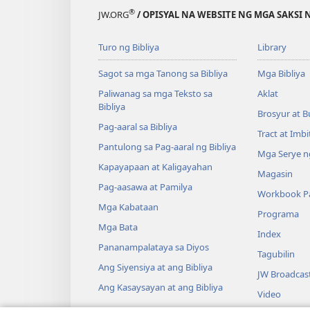
®
JW.ORG
/ OPISYAL NA WEBSITE NG MGA SAKSI 
Turo ng Bibliya
Library
Sagot sa mga Tanong sa Bibliya
Mga Bibliya
Paliwanag sa mga Teksto sa
Aklat
Bibliya
Brosyur at B
Pag-aaral sa Bibliya
Tract at Imb
Pantulong sa Pag-aaral ng Bibliya
Mga Serye ng
Kapayapaan at Kaligayahan
Magasin
Pag-aasawa at Pamilya
Workbook Pa
Mga Kabataan
Programa
Mga Bata
Index
Pananampalataya sa Diyos
Tagubilin
Ang Siyensiya at ang Bibliya
JW Broadcas
Ang Kasaysayan at ang Bibliya
Video