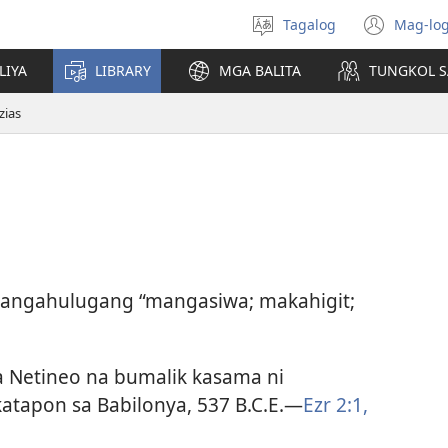
Tagalog
Mag-log
Pumili
(may
ng
bub
LIYA
LIBRARY
MGA BALITA
TUNGKOL S
wika
na
bag
zias
wind
ngangahulugang “mangasiwa; makahigit;
 Netineo na bumalik kasama ni
tapon sa Babilonya, 537 B.C.E.​—
Ezr 2:1,