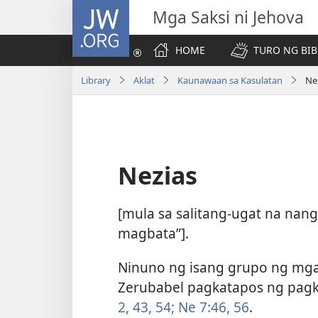
JW.ORG
Mga Saksi ni Jehova
HOME
TURO NG BIB
Library
Aklat
Kaunawaan sa Kasulatan
Ne
Nezias
[mula sa salitang-ugat na na
magbata”].
Ninuno ng isang grupo ng mga
Zerubabel pagkatapos ng pagka
2,
43,
54;
Ne 7:46,
56
.