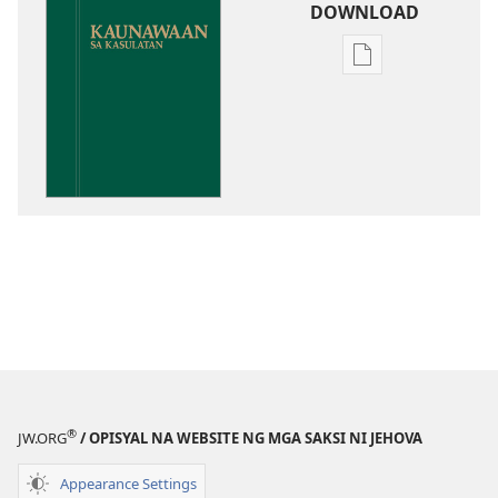
DOWNLOAD
Opsiyon
sa
pagda-
download
ng
publikasyon
Kaunawaan
sa
Kasulatan
®
JW.ORG
/ OPISYAL NA WEBSITE NG MGA SAKSI NI JEHOVA
Appearance Settings