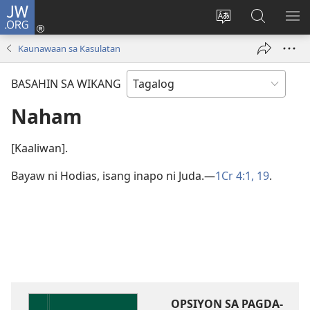
JW.ORG
Mag-
log
Baguhin
Maghana
IPA
In
ang
sa
AN
Kaunawaan sa Kasulatan
(may
wika
JW.ORG
ME
bubukas
ng
BASAHIN SA WIKANG
na
site
bagong
Naham
window)
[Kaaliwan].
Bayaw ni Hodias, isang inapo ni Juda.​—
1Cr 4:1,
19
.
OPSIYON SA PAGDA-