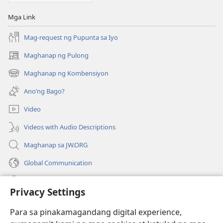
Mga Link
Mag-request ng Pupunta sa Iyo
Maghanap ng Pulong
(may
bubukas
Maghanap ng Kombensiyon
(may
na
bubukas
bagong
Ano’ng Bago?
na
window)
bagong
Video
window)
Videos with Audio Descriptions
Maghanap sa JW.ORG
Global Communication
Help
Privacy Settings
Donasyon
(may
Para sa pinakamagandang digital experience,
bubukas